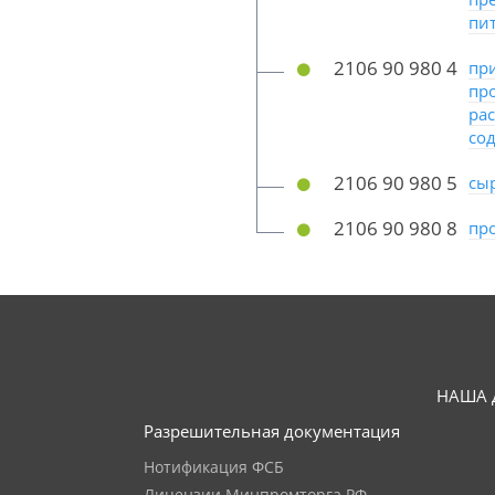
пи
2106 90 980 4
пр
пр
ра
со
2106 90 980 5
сы
2106 90 980 8
пр
НАША 
Разрешительная документация
Нотификация ФСБ