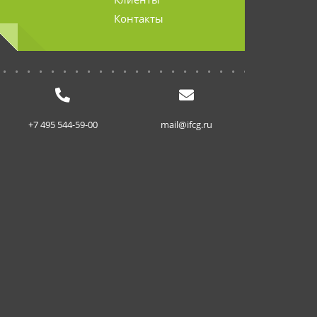
Контакты
...........................
+7 495 544-59-00
mail@ifcg.ru