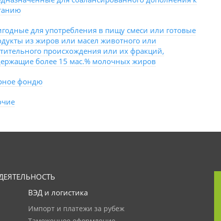
танию
игодные для употребления в пищу смеси или готовые
одукты из жиров или масел животного или
стительного происхождения или их фракций,
держащие более 15 мас.% молочных жиров
рное фондю
очие
ДЕЯТЕЛЬНОСТЬ
ВЭД и логистика
Импорт и платежи за рубеж