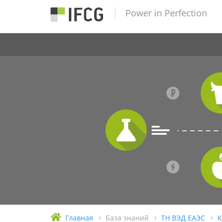
Power in Perfection
Главная
База знаний
ТН ВЭД ЕАЭС
К