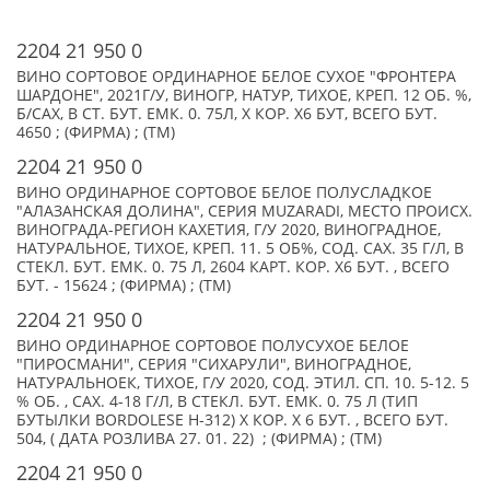
2204 21 950 0
ВИНО СОРТОВОЕ ОРДИНАРНОЕ БЕЛОЕ СУХОЕ "ФРОНТЕРА
ШАРДОНЕ", 2021Г/У, ВИНОГР, НАТУР, ТИХОЕ, КРЕП. 12 ОБ. %,
Б/САХ, В СТ. БУТ. ЕМК. 0. 75Л, X КОР. Х6 БУТ, ВСЕГО БУТ.
4650 ; (ФИРМА) ; (TM)
2204 21 950 0
ВИНО ОРДИНАРНОЕ СОРТОВОЕ БЕЛОЕ ПОЛУСЛАДКОЕ
"АЛАЗАНСКАЯ ДОЛИНА", СЕРИЯ MUZARADI, МЕСТО ПРОИСХ.
ВИНОГРАДА-РЕГИОН КАХЕТИЯ, Г/У 2020, ВИНОГРАДНОЕ,
НАТУРАЛЬНОЕ, ТИХОЕ, КРЕП. 11. 5 ОБ%, СОД. САХ. 35 Г/Л, В
СТЕКЛ. БУТ. ЕМК. 0. 75 Л, 2604 КАРТ. КОР. Х6 БУТ. , ВСЕГО
БУТ. - 15624 ; (ФИРМА) ; (TM)
2204 21 950 0
ВИНО ОРДИНАРНОЕ СОРТОВОЕ ПОЛУСУХОЕ БЕЛОЕ
"ПИРОСМАНИ", СЕРИЯ "СИХАРУЛИ", ВИНОГРАДНОЕ,
НАТУРАЛЬНОЕК, ТИХОЕ, Г/У 2020, СОД. ЭТИЛ. СП. 10. 5-12. 5
% ОБ. , САХ. 4-18 Г/Л, В СТЕКЛ. БУТ. ЕМК. 0. 75 Л (ТИП
БУТЫЛКИ BORDOLESE H-312) X КОР. Х 6 БУТ. , ВСЕГО БУТ.
504, ( ДАТА РОЗЛИВА 27. 01. 22) ; (ФИРМА) ; (TM)
2204 21 950 0