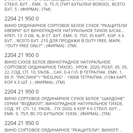
СТЕКЛ. БУТ. , ЕМК . 0. 75 Л, (ТИП БУТЫЛКИ BORDO) , ВСЕГО
БУТ. 5 ; (ФИРМА) ; (TM)
2204 21 950 0
ВИНО ОРДИНАРНОЕ СОРТОВОЕ БЕЛОЕ СУХОЕ "РКАЦИТЕЛИ
КВЕВРИ" Б/Г ВИНОГРАДНОЕ НАТУРАЛЬНОЕ ТИХОЕ Б/САХ. ,
КРЕП. 13. 0 ОБ. %, В СТ. БУТ. ЕМК. 0. 75Л, 35 КАРТ. КОР. Х 6
БУТ. , ВСЕГО БУТ. 210 ДЛЯ ПРОДАЖИ В DUTY FREE, МАРК.
:"DUTY FREE ONLY" ; (ФИРМА) ; (TM)
2204 21 950 0
ВИНО СУХОЕ БЕЛОЕ (ВИНОГРАДНОЕ НАТУРАЛЬНОЕ
СОРТОВОЕ ОРДИНАРНОЕ ТИХОЕ) , УРОЖ. 2020, РОЗЛ. 05. 05.
22, СОД. СП. 10, 5%ОБ. , САХ. 0-4 Г/Л, В ТЕТРА/ПАК. ЕМК. 1.
00 Л: "РИСЛИНГ"/ "RIESLING" - 19008 ТЕТРА/ПАК. (1584 КАРТ.
КОР Х X ШТ. ) ; (ФИРМА) ; (TM)
2204 21 950 0
ВИНО СОРТОВОЕ ОРДИНАРНОЕ СУХОЕ БЕЛОЕ "ШАРДОНЕ"
СЕРИИ "ВУДВИЛЛ", ВИНОГРАДНОЕ НАТУРАЛЬНОЕ ТИХОЕ,
СОД. ЭТ. СП. 12. 5%ОБ. , Г/У 2020, X КОР Х 6 СТЕКЛ. БУТ. ,
ЕМК. 0. 75Л, ВС-ГО БУТЫЛОК 15936 ; (ФИРМА) ; (TM)
2204 21 950 0
ВИНО СОРТОВОЕ ОРДИНАРНОЕ "РКАЦИТЕЛИ", ВИНОГР. ,