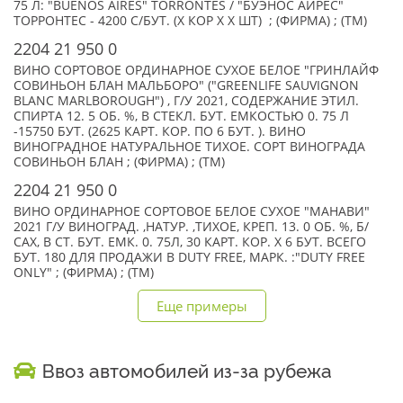
75 Л: "BUENOS AIRES" TORRONTES / "БУЭНОС АЙРЕС"
ТОРРОНТЕС - 4200 С/БУТ. (X КОР Х X ШТ) ; (ФИРМА) ; (TM)
2204 21 950 0
ВИНО СОРТОВОЕ ОРДИНАРНОЕ СУХОЕ БЕЛОЕ "ГРИНЛАЙФ
СОВИНЬОН БЛАН МАЛЬБОРО" ("GREENLIFE SAUVIGNON
BLANC MARLBOROUGH") , Г/У 2021, СОДЕРЖАНИЕ ЭТИЛ.
СПИРТА 12. 5 ОБ. %, В СТЕКЛ. БУТ. ЕМКОСТЬЮ 0. 75 Л
-15750 БУТ. (2625 КАРТ. КОР. ПО 6 БУТ. ). ВИНО
ВИНОГРАДНОЕ НАТУРАЛЬНОЕ ТИХОЕ. СОРТ ВИНОГРАДА
СОВИНЬОН БЛАН ; (ФИРМА) ; (TM)
2204 21 950 0
ВИНО ОРДИНАРНОЕ СОРТОВОЕ БЕЛОЕ СУХОЕ "МАНАВИ"
2021 Г/У ВИНОГРАД. ,НАТУР. ,ТИХОЕ, КРЕП. 13. 0 ОБ. %, Б/
САХ, В СТ. БУТ. ЕМК. 0. 75Л, 30 КАРТ. КОР. Х 6 БУТ. ВСЕГО
БУТ. 180 ДЛЯ ПРОДАЖИ В DUTY FREE, МАРК. :"DUTY FREE
ONLY" ; (ФИРМА) ; (TM)
Еще примеры
Ввоз автомобилей из-за рубежа