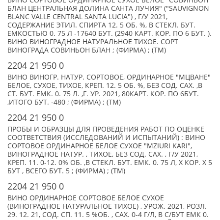
ВИНО СОРТОВОЕ ОРДИНАРНОЕ СУХОЕ БЕЛОЕ "СОВИНЬОН
БЛАН ЦЕНТРАЛЬНАЯ ДОЛИНА САНТА ЛУЧИЯ" ("SAUVIGNON
BLANC VALLE CENTRAL SANTA LUCIA") , Г/У 2021,
СОДЕРЖАНИЕ ЭТИЛ. СПИРТА 12. 5 ОБ. %, В СТЕКЛ. БУТ.
ЕМКОСТЬЮ 0. 75 Л -17640 БУТ. (2940 КАРТ. КОР. ПО 6 БУТ. ).
ВИНО ВИНОГРАДНОЕ НАТУРАЛЬНОЕ ТИХОЕ. СОРТ
ВИНОГРАДА СОВИНЬОН БЛАН ; (ФИРМА) ; (TM)
2204 21 950 0
ВИНО ВИНОГР. НАТУР. СОРТОВОЕ, ОРДИНАРНОЕ "МЦВАНЕ"
БЕЛОЕ, СУХОЕ, ТИХОЕ, КРЕП. 12. 5 ОБ. %, БЕЗ СОД. САХ. ,В
СТ. БУТ. ЕМК. 0. 75 Л. ,Г. УР. 2021, 80КАРТ. КОР. ПО 6БУТ.
,ИТОГО БУТ. -480 ; (ФИРМА) ; (TM)
2204 21 950 0
ПРОБЫ И ОБРАЗЦЫ ДЛЯ ПРОВЕДЕНИЯ РАБОТ ПО ОЦЕНКЕ
СООТВЕТСТВИЯ (ИССЛЕДОВАНИЙ И ИСПЫТАНИЙ) : ВИНО
СОРТОВОЕ ОРДИНАРНОЕ БЕЛОЕ СУХОЕ "MZIURI KARI",
ВИНОГРАДНОЕ НАТУР. , ТИХОЕ, БЕЗ СОД. САХ. , Г/У 2021,
КРЕП. 11. 0-12. 0% ОБ. ,В СТЕКЛ. БУТ. ЕМК. 0. 75 Л, X КОР. Х 5
БУТ , ВСЕГО БУТ. 5 ; (ФИРМА) ; (TM)
2204 21 950 0
ВИНО ОРДИНАРНОЕ СОРТОВОЕ БЕЛОЕ СУХОЕ
(ВИНОГРАДНОЕ НАТУРАЛЬНОЕ ТИХОЕ) , УРОЖ. 2021, РОЗЛ.
29. 12. 21, СОД. СП. 11. 5 %ОБ. , САХ. 0-4 Г/Л, В С/БУТ ЕМК 0.