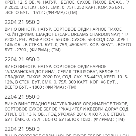
КРЕП. 12. 5 ОБ. %, НАТУР. , БЕЛОЕ, СУХОЕ, ТИХОЕ, Б/САХ. , Г/
У 2020, В СТЕКЛ. БУТ. ЕМК. 0. 75Л, 252 КАРТ. КОР. Х6 БУТ.
,ВСЕГО БУТ. - 1512 ; (ФИРМА) ; (TM)
2204 21 950 0
ВИНО ВИНОГР. НАТУР. СОРТОВОЕ ОРДИНАРНОЕ ТИХОЕ
"КЕЙП ДРИМС ШАРДОНЕ (CAPE DREAMS CHARDONNAY) " Г/
У2021, РЕГ. РОБЕРТСОН, БЕЛОЕ, СУХОЕ, БЕЗ СОД САХ. ,КРЕП.
14% ОБ. , В СТЕКЛ. БУТ. 0, 75Л, 450КАРТ. КОР. Х6БУТ. , ВСЕГО
БУТ. -2700 ; (ФИРМА) ; (TM)
2204 21 950 0
ВИНО ВИНОГР. НАТУР. СОРТОВОЕ ОРДИНАРНОЕ
"АЛАЗАНСКАЯ ДОЛИНА", СЕРИЯ "TBILISOBA", БЕЛОЕ П/
СЛАДКОЕ, ТИХОЕ, 2020 Г/У, СОД. САХ. 35-44Г/Л, КРЕП. 10. 5-
12%, В СТЕК. БУТ. ЕМК. 0. 75Л, 300 КАРТ. КОР. Х6 БУТ. ,
ВСЕГО БУТ. - 1800 ; (ФИРМА) ; (TM)
2204 21 950 0
ВИНО ВИНОГРАДНОЕ НАТУРАЛЬНОЕ ОРДИНАРНОЕ ТИХОЕ,
СОРТОВОЕ СУХОЕ БЕЛОЕ "РКАЦИТЕЛИ КВЕВРИ ДОРА" СОД.
ЭТИЛ. СП. 13 % ОБ. , ГОД УРОЖАЯ 2016, X КОР. Х 6 СТЕКЛ.
БУТ. ЁМК. 0. 75 Л. , ВС-ГО БУТЫЛОК 1080 ; (ФИРМА) ; (TM)
2204 21 950 0