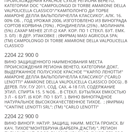
ПРОИСХОЖДЕНИЯ КРАСНОЕ СУХОЕ РЕГИОНА ВЕНЕТО,
КАТЕГОРИИ DOC "CAMPOLONGO DI TORBE AMARONE DELLA
VALPOLICELLA CLASSICO"/"КАМПОЛОНГО ДИ ТОРБЕ
АМАРОНЕ ДЕЛЛА ВАЛЬПОЛИЧЕЛЛА КЛАССИКО", АЛК. 16.
00% ОБ. , ГОД УРОЖАЯ 2006, ИЗГОТОВЛЕНО ИЗ ВИНОГРАДА
СОРТОВ КОРВИНА (70%) , РОНДИНЕЛЛА (25%) , МОЛИНАРА
(5%) ,САХАР МЕНЕЕ 2Г/Л (2 КАР. КОР. ПО 1 СТЕКЛ. БУТ. ЕМК.
3. 0Л) : В ДЕР. УПАКОВКЕ ; (ФИРМА) MASI AGRICOLA SPA;
(TM) CAMPOLONGO DI TORBE AMARONE DELLA VALPOLICELLA
CLASSICO
2204 22 900 0
ВИНО ЗАЩИЩЕННОГО НАИМЕНОВАНИЯ МЕСТА
ПРОИСХОЖДЕНИЯ РЕГИОНА ВЕНЕТО, КАТЕГОРИИ ДОКГ,
ВЫДЕРЖАННОЕ ПОЛУСУХОЕ КРАСНОЕ ""КАРЛО ЛЕНОТТИ"
АМАРОНЕ ДЕЛЛА ВАЛЬПОЛИЧЕЛЛА КЛАССИКО" ("CARLO
LENOTTI" AMARONE DELLA VALPOLICELLA CLASSICO DOCG) , В
ДЕРЕВ. П/У, Г/У 2011, СОД. САХ. 4-18 Г/Л, СОДЕРЖАНИЕ
ЭТИЛ. СПИРТА 15. 5 %ОБ. , В СТЕКЛ. БУТЫЛКАХ ЕМКОСТЬЮ
3 Л - 6 БУТ. (6 КОР. ПО 1 БУТ. ). ВИНО ВИНОГРАДНОЕ
НАТУРАЛЬНОЕ ВЫСОКОКАЧЕСТВЕННОЕ ТИХОЕ. ; (ФИРМА)
"CANTINE LENOTTI SRL"; (TM) "CARLO LENOTTI"
2204 22 900 0
ВИНО ВИНОГР. НАТУР. ЗАЩИЩ. НАИМ. МЕСТА ПРОИСХ. В/
КАЧ. ТИХОЕ"МОНТЕБРУНА (БАРБЕРА Д'АСТИ) ", РЕГИОН