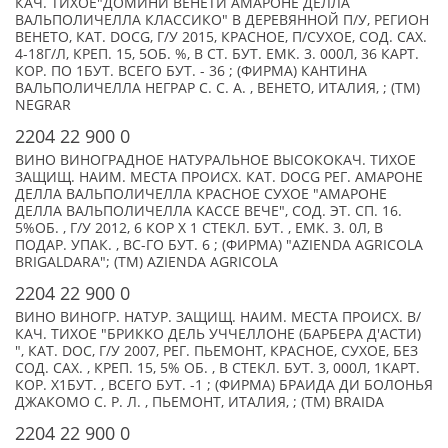
КАЧ. ТИХОЕ"ДОМИНИ ВЕНЕТИ АМАРОНЕ ДЕЛЛА
ВАЛЬПОЛИЧЕЛЛА КЛАССИКО" В ДЕРЕВЯННОЙ П/У, РЕГИОН
ВЕНЕТО, КАТ. DOCG, Г/У 2015, КРАСНОЕ, П/СУХОЕ, СОД. САХ.
4-18Г/Л, КРЕП. 15, 5ОБ. %, В СТ. БУТ. ЕМК. 3. 000Л, 36 КАРТ.
КОР. ПО 1БУТ. ВСЕГО БУТ. - 36 ; (ФИРМА) КАНТИНА
ВАЛЬПОЛИЧЕЛЛА НЕГРАР С. С. А. , ВЕНЕТО, ИТАЛИЯ, ; (TM)
NEGRAR
2204 22 900 0
ВИНО ВИНОГРАДНОЕ НАТУРАЛЬНОЕ ВЫСОКОКАЧ. ТИХОЕ
ЗАЩИЩ. НАИМ. МЕСТА ПРОИСХ. КАТ. DOCG РЕГ. АМАРОНЕ
ДЕЛЛА ВАЛЬПОЛИЧЕЛЛА КРАСНОЕ СУХОЕ "АМАРОНЕ
ДЕЛЛА ВАЛЬПОЛИЧЕЛЛА КАССЕ ВЕЧЕ", СОД. ЭТ. СП. 16.
5%ОБ. , Г/У 2012, 6 КОР Х 1 СТЕКЛ. БУТ. , ЕМК. 3. 0Л, В
ПОДАР. УПАК. , ВС-ГО БУТ. 6 ; (ФИРМА) "AZIENDA AGRICOLA
BRIGALDARA"; (TM) AZIENDA AGRICOLA
2204 22 900 0
ВИНО ВИНОГР. НАТУР. ЗАЩИЩ. НАИМ. МЕСТА ПРОИСХ. В/
КАЧ. ТИХОЕ "БРИККО ДЕЛЬ УЧЧЕЛЛОНЕ (БАРБЕРА Д'АСТИ)
", КАТ. DOC, Г/У 2007, РЕГ. ПЬЕМОНТ, КРАСНОЕ, СУХОЕ, БЕЗ
СОД. САХ. , КРЕП. 15, 5% ОБ. , В СТЕКЛ. БУТ. 3, 000Л, 1КАРТ.
КОР. Х1БУТ. , ВСЕГО БУТ. -1 ; (ФИРМА) БРАИДА ДИ БОЛОНЬЯ
ДЖАКОМО С. Р. Л. , ПЬЕМОНТ, ИТАЛИЯ, ; (TM) BRAIDA
2204 22 900 0