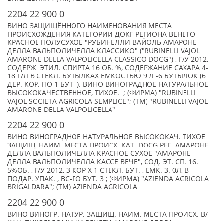
2204 22 900 0
ВИНО ЗАЩИЩЁННОГО НАИМЕНОВАНИЯ МЕСТА
ПРОИСХОЖДЕНИЯ КАТЕГОРИИ ДОКГ РЕГИОНА ВЕНЕТО
КРАСНОЕ ПОЛУСУХОЕ "РУБИНЕЛЛИ ВАЙОЛЬ АМАРОНЕ
ДЕЛЛА ВАЛЬПОЛИЧЕЛЛА КЛАССИКО" ("RUBINELLI VAJOL
AMARONE DELLA VALPOLICELLA CLASSICO DOCG") , Г/У 2012,
СОДЕРЖ. ЭТИЛ. СПИРТА 16 ОБ. %, СОДЕРЖАНИЕ САХАРА 4-
18 Г/Л В СТЕКЛ. БУТЫЛКАХ ЕМКОСТЬЮ 9 Л -6 БУТЫЛОК (6
ДЕР. КОР. ПО 1 БУТ. ). ВИНО ВИНОГРАДНОЕ НАТУРАЛЬНОЕ
ВЫСОКОКАЧЕСТВЕННОЕ, ТИХОЕ. ; (ФИРМА) "RUBINELLI
VAJOL SOCIETA AGRICOLA SEMPLICE"; (TM) "RUBINELLI VAJOL
AMARONE DELLA VALPOLICELLA"
2204 22 900 0
ВИНО ВИНОГРАДНОЕ НАТУРАЛЬНОЕ ВЫСОКОКАЧ. ТИХОЕ
ЗАЩИЩ. НАИМ. МЕСТА ПРОИСХ. КАТ. DOCG РЕГ. АМАРОНЕ
ДЕЛЛА ВАЛЬПОЛИЧЕЛЛА КРАСНОЕ СУХОЕ "АМАРОНЕ
ДЕЛЛА ВАЛЬПОЛИЧЕЛЛА КАССЕ ВЕЧЕ", СОД. ЭТ. СП. 16.
5%ОБ. , Г/У 2012, 3 КОР Х 1 СТЕКЛ. БУТ. , ЕМК. 3. 0Л, В
ПОДАР. УПАК. , ВС-ГО БУТ. 3 ; (ФИРМА) "AZIENDA AGRICOLA
BRIGALDARA"; (TM) AZIENDA AGRICOLA
2204 22 900 0
ВИНО ВИНОГР. НАТУР. ЗАЩИЩ. НАИМ. МЕСТА ПРОИСХ. В/