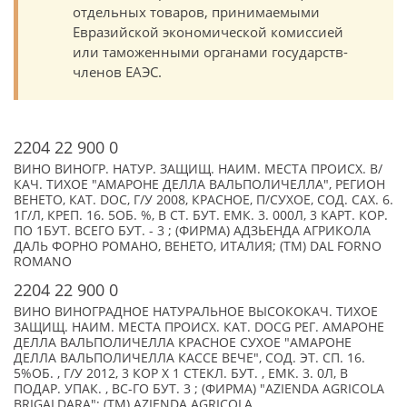
отдельных товаров, принимаемыми
Евразийской экономической комиссией
или таможенными органами государств-
членов ЕАЭС.
2204 22 900 0
ВИНО ВИНОГР. НАТУР. ЗАЩИЩ. НАИМ. МЕСТА ПРОИСХ. В/
КАЧ. ТИХОЕ "АМАРОНЕ ДЕЛЛА ВАЛЬПОЛИЧЕЛЛА", РЕГИОН
ВЕНЕТО, КАТ. DOC, Г/У 2008, КРАСНОЕ, П/СУХОЕ, СОД. САХ. 6.
1Г/Л, КРЕП. 16. 5ОБ. %, В СТ. БУТ. ЕМК. 3. 000Л, 3 КАРТ. КОР.
ПО 1БУТ. ВСЕГО БУТ. - 3 ; (ФИРМА) АДЗЬЕНДА АГРИКОЛА
ДАЛЬ ФОРНО РОМАНО, ВЕНЕТО, ИТАЛИЯ; (TM) DAL FORNO
ROMANO
2204 22 900 0
ВИНО ВИНОГРАДНОЕ НАТУРАЛЬНОЕ ВЫСОКОКАЧ. ТИХОЕ
ЗАЩИЩ. НАИМ. МЕСТА ПРОИСХ. КАТ. DOCG РЕГ. АМАРОНЕ
ДЕЛЛА ВАЛЬПОЛИЧЕЛЛА КРАСНОЕ СУХОЕ "АМАРОНЕ
ДЕЛЛА ВАЛЬПОЛИЧЕЛЛА КАССЕ ВЕЧЕ", СОД. ЭТ. СП. 16.
5%ОБ. , Г/У 2012, 3 КОР Х 1 СТЕКЛ. БУТ. , ЕМК. 3. 0Л, В
ПОДАР. УПАК. , ВС-ГО БУТ. 3 ; (ФИРМА) "AZIENDA AGRICOLA
BRIGALDARA"; (TM) AZIENDA AGRICOLA