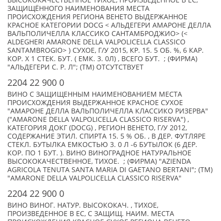
ВЫСОКОКАЧЕСТВЕННОЕ ТИХОЕ, ПРОИЗВЕДЕННОЕ В ЕС,
ЗАЩИЩЁННОГО НАИМЕНОВАНИЯ МЕСТА
ПРОИСХОЖДЕНИЯ РЕГИОНА ВЕНЕТО ВЫДЕРЖАННОЕ
КРАСНОЕ КАТЕГОРИИ DOCG < АЛЬДЕГЕРИ АМАРОНЕ ДЕЛЛА
ВАЛЬПОЛИЧЕЛЛА КЛАССИКО САНТАМБРОДЖИО> (<
ALDEGHERI AMARONE DELLA VALPOLICELLA CLASSICO
SANTAMBROGIO> ) CУХОЕ, Г/У 2015, КР. 15. 5 ОБ. %, 6 КАР.
КОР. Х 1 СТЕК. БУТ. ( ЕМК. 3. 0Л) , ВСЕГО БУТ. ; (ФИРМА)
"АЛЬДЕГЕРИ С. Р. Л"; (TM) ОТСУТСТВУЕТ
2204 22 900 0
ВИНО С ЗАЩИЩЕННЫМ НАИМЕНОВАНИЕМ МЕСТА
ПРОИСХОЖДЕНИЯ ВЫДЕРЖАННОЕ КРАСНОЕ СУХОЕ
"АМАРОНЕ ДЕЛЛА ВАЛЬПОЛИЧЕЛЛА КЛАССИКО РИЗЕРВА"
("AMARONE DELLA VALPOLICELLA CLASSICO RISERVA") ,
КАТЕГОРИЯ ДОКГ (DOCG) , РЕГИОН ВЕНЕТО, Г/У 2012,
СОДЕРЖАНИЕ ЭТИЛ. СПИРТА 15. 5 % ОБ. , В ДЕР. ФУТЛЯРЕ
СТЕКЛ. БУТЫЛКА ЕМКОСТЬЮ 3. 0 Л -6 БУТЫЛОК (6 ДЕР.
КОР. ПО 1 БУТ. ). ВИНО ВИНОГРАДНОЕ НАТУРАЛЬНОЕ
ВЫСОКОКАЧЕСТВЕННОЕ, ТИХОЕ. ; (ФИРМА) "AZIENDA
AGRICOLA TENUTA SANTA MARIA DI GAETANO BERTANI"; (TM)
"AMARONE DELLA VALPOLICELLA CLASSICO RISERVA"
2204 22 900 0
ВИНО ВИНОГ. НАТУР. ВЫСОКОКАЧ. , ТИХОЕ,
ПРОИЗВЕДЕННОЕ В ЕС, C ЗАЩИЩ. НАИМ. МЕСТА