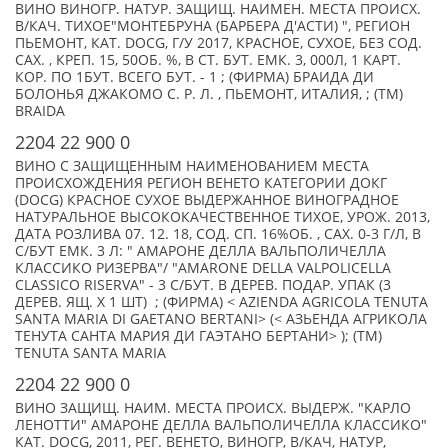
ВИНО ВИНОГР. НАТУР. ЗАЩИЩ. НАИМЕН. МЕСТА ПРОИСХ.
В/КАЧ. ТИХОЕ"МОНТЕБРУНА (БАРБЕРА Д'АСТИ) ", РЕГИОН
ПЬЕМОНТ, КАТ. DOCG, Г/У 2017, КРАСНОЕ, СУХОЕ, БЕЗ СОД.
САХ. , КРЕП. 15, 50ОБ. %, В СТ. БУТ. ЕМК. 3, 000Л, 1 КАРТ.
КОР. ПО 1БУТ. ВСЕГО БУТ. - 1 ; (ФИРМА) БРАИДА ДИ
БОЛОНЬЯ ДЖАКОМО С. Р. Л. , ПЬЕМОНТ, ИТАЛИЯ, ; (TM)
BRAIDA
2204 22 900 0
ВИНО С ЗАЩИЩЕННЫМ НАИМЕНОВАНИЕМ МЕСТА
ПРОИСХОЖДЕНИЯ РЕГИОН ВЕНЕТО КАТЕГОРИИ ДОКГ
(DOCG) КРАСНОЕ СУХОЕ ВЫДЕРЖАННОЕ ВИНОГРАДНОЕ
НАТУРАЛЬНОЕ ВЫСОКОКАЧЕСТВЕННОЕ ТИХОЕ, УРОЖ. 2013,
ДАТА РОЗЛИВА 07. 12. 18, СОД. СП. 16%ОБ. , САХ. 0-3 Г/Л, В
С/БУТ ЕМК. 3 Л: " АМАРОНЕ ДЕЛЛА ВАЛЬПОЛИЧЕЛЛА
КЛАССИКО РИЗЕРВА"/ "AMARONE DELLA VALPOLICELLA
CLASSICO RISERVA" - 3 С/БУТ. В ДЕРЕВ. ПОДАР. УПАК (3
ДЕРЕВ. ЯЩ. Х 1 ШТ) ; (ФИРМА) < AZIENDA AGRICOLA TENUTA
SANTA MARIA DI GAETANO BERTANI> (< АЗЬЕНДА АГРИКОЛА
ТЕНУТА САНТА МАРИЯ ДИ ГАЭТАНО БЕРТАНИ> ); (TM)
TENUTA SANTA MARIA
2204 22 900 0
ВИНО ЗАЩИЩ. НАИМ. МЕСТА ПРОИСХ. ВЫДЕРЖ. "КАРЛО
ЛЕНОТТИ" АМАРОНЕ ДЕЛЛА ВАЛЬПОЛИЧЕЛЛА КЛАССИКО"
КАТ. DOCG, 2011, РЕГ. ВЕНЕТО, ВИНОГР, В/КАЧ, НАТУР,