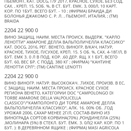
ПЬЕМОНТ, КАТ. DOCG, Г/У 2017, КРАСНОЕ, СУХОЕ, БЕЗ СОД.
САХ. , КРЕП. 15, 5ОБ. %, В СТ. БУТ. ЕМК. 3, 000Л, 10 КАРТ.
КОР. ПО 1БУТ. ВСЕГО БУТ. - 10 ; (ФИРМА) БРАИДА ДИ
БОЛОНЬЯ ДЖАКОМО С. Р. Л. , ПЬЕМОНТ, ИТАЛИЯ, ; (TM)
BRAIDA
2204 22 900 0
ВИНО ЗАЩИЩ. НАИМ. МЕСТА ПРОИСХ. ВЫДЕРЖ. "КАРЛО
ЛЕНОТТИ" АМАРОНЕ ДЕЛЛА ВАЛЬПОЛИЧЕЛЛА КЛАССИКО"
КАТ. DOCG, 2016, РЕГ. ВЕНЕТО, ВИНОГР, В/КАЧ, НАТУР,
КРАСНОЕ, ТИХОЕ, П/СУХОЕ, КРЕП. 15. 5 ОБ. %, САХ. 4-18Г/Л, В
БУТ. ЕМК 3. 0 Л В ПОД. КОР. ,60 ДЕР. ЯЩ. Х 1 БУТ, ВСЕГО
БУТ. 60, ВЕС БР. С ПОДД. 380 КГ ; (ФИРМА) "КАНТИНЕ
ЛЕНОТТИ СРЛ"; (TM) CANTINE LENOTTI
2204 22 900 0
ВИНО ВИНОГР. НАТУР. ВЫСОКОКАЧ. ,ТИХОЕ, ПРОИЗВ. В ЕС,
C ЗАЩИЩ. НАИМ. МЕСТА ПРОИСХ. КРАСНОЕ СУХОЕ
РЕГИОНА ВЕНЕТО, КАТЕГОРИИ DOC "CAMPOLONGO DI
TORBE AMARONE DELLA VALPOLICELLA
CLASSICO"/"КАМПОЛОНГО ДИ ТОРБЕ АМАРОНЕ ДЕЛЛА
ВАЛЬПОЛИЧЕЛЛА КЛАССИКО", АЛК. 16. 00% ОБ. ,ГОД
УРОЖАЯ 2006, САХАР МЕНЕЕ 2Г/Л, СОСТАВ-ВИНО ИЗ
ВИНОГРАДА СОРТОВ КОРВИНА(70%) ,РОНДИНЕЛЛА (25%)
,МОЛИНАРА (5%) В СТЕКЛ. БУТ. ЁМК. 3. 0Л(2 КАР. КОР. ПО 1
БУТ. ): В ДЕРЕВЯННОМ ЯЩИКЕ ; (ФИРМА) MASI AGRICOLA