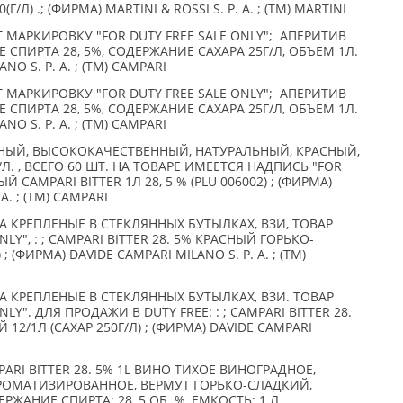
50(Г/Л) .; (ФИРМА) MARTINI & ROSSI S. P. A. ; (TM) MARTINI
 МАРКИРОВКУ "FOR DUTY FREE SALE ONLY"; АПЕРИТИВ
 СПИРТА 28, 5%, СОДЕРЖАНИЕ САХАРА 25Г/Л, ОБЪЕМ 1Л.
NO S. P. A. ; (TM) CAMPARI
 МАРКИРОВКУ "FOR DUTY FREE SALE ONLY"; АПЕРИТИВ
 СПИРТА 28, 5%, СОДЕРЖАНИЕ САХАРА 25Г/Л, ОБЪЕМ 1Л.
NO S. P. A. ; (TM) CAMPARI
НЫЙ, ВЫСОКОКАЧЕСТВЕННЫЙ, НАТУРАЛЬНЫЙ, КРАСНЫЙ,
Л. , ВСЕГО 60 ШТ. НА ТОВАРЕ ИМЕЕТСЯ НАДПИСЬ "FOR
Й CAMPARI BITTER 1Л 28, 5 % (PLU 006002) ; (ФИРМА)
A. ; (TM) CAMPARI
КРЕПЛЕНЫЕ В СТЕКЛЯННЫХ БУТЫЛКАХ, ВЗИ, ТОВАР
NLY", : ; CAMPARI BITTER 28. 5% КРАСНЫЙ ГОРЬКО-
; (ФИРМА) DAVIDE CAMPARI MILANO S. P. A. ; (TM)
КРЕПЛЕНЫЕ В СТЕКЛЯННЫХ БУТЫЛКАХ, ВЗИ. ТОВАР
NLY". ДЛЯ ПРОДАЖИ В DUTY FREE: : ; CAMPARI BITTER 28.
2/1Л (САХАР 250Г/Л) ; (ФИРМА) DAVIDE CAMPARI
PARI BITTER 28. 5% 1L ВИНО ТИХОЕ ВИНОГРАДНОЕ,
АРОМАТИЗИРОВАННОЕ, ВЕРМУТ ГОРЬКО-СЛАДКИЙ,
ЕРЖАНИЕ СПИРТА: 28, 5 ОБ. %, ЕМКОСТЬ: 1 Л,