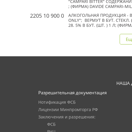
"CAMPARI BITTER" СОДЕРЖАНИЕ
; (ФИРМА) DAVIDE CAMPARI-MILA
2205 10 900 0
АЛКОГОЛЬНАЯ ПРОДУКЦИЯ - В
ONLY"; ВЕРМУТ В БУТ. СТЕКЛ. (
28. 5% В БУТ. (ШТ. ) 1 Л; (ФИР
Ещ
НАША 
Разрешительная документация
Нотификация ФСБ
Лицензии Минпромторга РФ
Заключения и разрешения:
ФСБ
РЧЦ