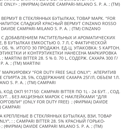
NLY> ; (ФИРМА) DAVIDE CAMPARI-MILANO S. P. A. ; (TM)
ВЕРМУТ В СТЕКЛЯННЫХ БУТЫЛКАХ, ТОВАР МАРК. "FOR
Й НАПИТОК СЛАДКИЙ КРАСНЫЙ ВЕРМУТ CINZANO ROSSO
DAVIDE CAMPARI-MILANO S. P. A. ; (TM) CINZANO
, С ДОБАВЛЕНИЕМ РАСТИТЕЛЬНЫХ И АРОМАТИЧЕСКИХ
, В БУТЫЛКАХ ЕМКОСТЬЮ 0. 7 Л, С ФАКТИЧЕСКОЙ
ОБ. %. ИТОГО 30 ПРОДАЖН. ЕД-Ц. УПАКОВКА: 5 КАРТОН.
 ЭТИКЕТКИ И КОНТРЭТИКЕТКИ НАНЕСЕНА МАРКИРОВКА
 MARTINI BITTER 28. 5 % 0. 70 L, СОДЕРЖ. САХАРА 300 Г/
P. A. ; (TM) MARTINI
 МАРКИРОВКУ "FOR DUTY FREE SALE ONLY"; АПЕРИТИВ
 СПИРТА 28, 5%, СОДЕРЖАНИЕ САХАРА 25Г/Л, ОБЪЕМ 1Л.
NO S. P. A. ; (TM) CAMPARI
 КОД ОКП 917150: CAMPARI BITTER ПО 1L - 24 БУТ. , СОД.
12 БУТ. , БЕЗ АКЦИЗНЫХ МАРОК С НАКЛЕЙКАМИ "ДЛЯ
ГОВЛИ" (ONLY FOR DUTY FREE) ; (ФИРМА) DAVIDE
M) CAMPARI
КРЕПЛЕНЫЕ В СТЕКЛЯННЫХ БУТЫЛКАХ, ВЗИ, ТОВАР
NLY", : ; CAMPARI BITTER 28. 5% КРАСНЫЙ ГОРЬКО-
; (ФИРМА) DAVIDE CAMPARI MILANO S. P. A. ; (TM)