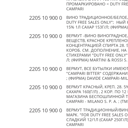
ПРОМАРКИРОВАНО < DUTY FREE O
CAMPARI
2205 10 900 0
ВИНО ТРАДИЦИОННОЕ/БЕЛОЕ, 
DUTY FREE SALES ONLY"; НЫ
15% 1Л САХАР 153Г/Л; (ФИРМА) 
2205 10 900 0
ВЕРМУТ -ВИНО ВИНОГРАДНОЕ
ВЕЩЕСТВ, КРАСНОЕ КРЕПЛЕНОЕ
КОНЦЕНТРАЦИЕЙ СПИРТА 28. 5 
КОРОБ. СМ. ДОПОЛНЕНИЕ, НА
СТИКЕРАМИ "DUTY FREE ONLY". ;
Л; (ФИРМА) MARTINI & ROSSI S. 
2205 10 900 0
ВЕРМУТ, ВСЕ БУТЫЛКИ ИМЕЮТ
"CAMPARI BITTER" СОДЕРЖАНИЕ
; (ФИРМА) DAVIDE CAMPARI-MILA
2205 10 900 0
ВЕРМУТ КРАСНЫЙ, КРЕП. 28. 5%,
САХАРА 160(Г/Л) , 2 КОР. ПО 
МАГАЗИНА БЕСПОШЛИННОЙ ТОР
CAMPARI - MILANO S. P. A. ; (T
2205 10 900 0
ВЕРМУТ ТРАДИЦИОННЫЙ/ВИНА 
МАРК. "FOR DUTY FREE SALES O
СЛАДКИЙ 12/1Л (САХАР 250Г/Л) 
CAMPARI