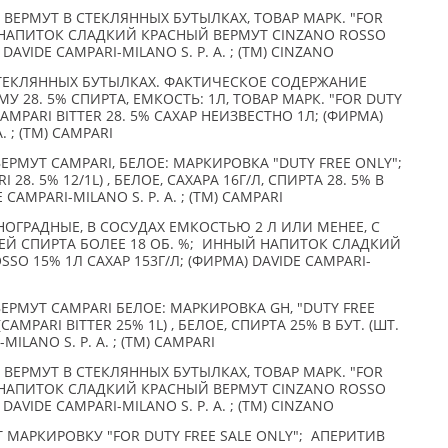
ВЕРМУТ В СТЕКЛЯННЫХ БУТЫЛКАХ, ТОВАР МАРК. "FOR
Й НАПИТОК СЛАДКИЙ КРАСНЫЙ ВЕРМУТ CINZANO ROSSO
DAVIDE CAMPARI-MILANO S. P. A. ; (TM) CINZANO
СТЕКЛЯННЫХ БУТЫЛКАХ. ФАКТИЧЕСКОЕ СОДЕРЖАНИЕ
 28. 5% СПИРТА, ЕМКОСТЬ: 1Л, ТОВАР МАРК. "FOR DUTY
AMPARI BITTER 28. 5% САХАР НЕИЗВЕСТНО 1Л; (ФИРМА)
. ; (TM) CAMPARI
РМУТ CAMPARI, БЕЛОЕ: МАРКИРОВКА "DUTY FREE ONLY";
 28. 5% 12/1L) , БЕЛОЕ, САХАРА 16Г/Л, СПИРТА 28. 5% В
E CAMPARI-MILANO S. P. A. ; (TM) CAMPARI
ОГРАДНЫЕ, В СОСУДАХ ЕМКОСТЬЮ 2 Л ИЛИ МЕНЕЕ, С
Й СПИРТА БОЛЕЕ 18 ОБ. %; ИННЫЙ НАПИТОК СЛАДКИЙ
SO 15% 1Л САХАР 153Г/Л; (ФИРМА) DAVIDE CAMPARI-
ЕРМУТ CAMPARI БЕЛОЕ: МАРКИРОВКА GH, "DUTY FREE
CAMPARI BITTER 25% 1L) , БЕЛОЕ, СПИРТА 25% В БУТ. (ШТ.
MILANO S. P. A. ; (TM) CAMPARI
ВЕРМУТ В СТЕКЛЯННЫХ БУТЫЛКАХ, ТОВАР МАРК. "FOR
Й НАПИТОК СЛАДКИЙ КРАСНЫЙ ВЕРМУТ CINZANO ROSSO
DAVIDE CAMPARI-MILANO S. P. A. ; (TM) CINZANO
 МАРКИРОВКУ "FOR DUTY FREE SALE ONLY"; АПЕРИТИВ