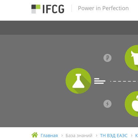
Power in Perfection
Главная
База знаний
ТН ВЭД ЕАЭС
К