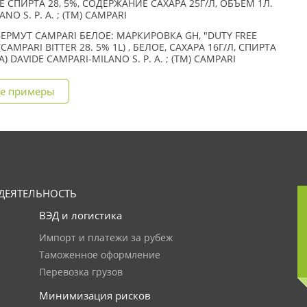
 СПИРТА 28, 5%, СОДЕРЖАНИЕ САХАРА 25Г/Л, ОБЪЕМ 1Л.
NO S. P. A. ; (TM) CAMPARI
ЕРМУТ CAMPARI БЕЛОЕ: МАРКИРОВКА GH, "DUTY FREE
CAMPARI BITTER 28. 5% 1L) , БЕЛОЕ, САХАРА 16Г/Л, СПИРТА
МА) DAVIDE CAMPARI-MILANO S. P. A. ; (TM) CAMPARI
е примеры
ДЕЯТЕЛЬНОСТЬ
ВЭД и логистика
Импорт и платежи за рубеж
Таможенное оформление
Перевозка грузов
Минимизация рисков