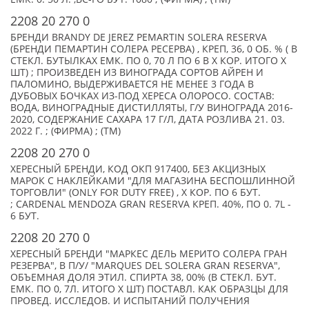
2208 20 270 0
БРЕНДИ BRANDY DE JEREZ PEMARTIN SOLERA RESERVA
(БРЕНДИ ПЕМАРТИН СОЛЕРА РЕСЕРВА) , КРЕП, 36, 0 ОБ. % ( В
СТЕКЛ. БУТЫЛКАХ ЕМК. ПО 0, 70 Л ПО 6 В X КОР. ИТОГО X
ШТ) ; ПРОИЗВЕДЕН ИЗ ВИНОГРАДА СОРТОВ АЙРЕН И
ПАЛОМИНО, ВЫДЕРЖИВАЕТСЯ НЕ МЕНЕЕ 3 ГОДА В
ДУБОВЫХ БОЧКАХ ИЗ-ПОД ХЕРЕСА ОЛОРОСО. СОСТАВ:
ВОДА, ВИНОГРАДНЫЕ ДИСТИЛЛЯТЫ, Г/У ВИНОГРАДА 2016-
2020, СОДЕРЖАНИЕ САХАРА 17 Г/Л, ДАТА РОЗЛИВА 21. 03.
2022 Г. ; (ФИРМА) ; (TM)
2208 20 270 0
ХЕРЕСНЫЙ БРЕНДИ, КОД ОКП 917400, БЕЗ АКЦИЗНЫХ
МАРОК С НАКЛЕЙКАМИ "ДЛЯ МАГАЗИНА БЕСПОШЛИННОЙ
ТОРГОВЛИ" (ONLY FOR DUTY FREE) , X КОР. ПО 6 БУТ.
; CARDENAL MENDOZA GRAN RESERVA КРЕП. 40%, ПО 0. 7L -
6 БУТ.
2208 20 270 0
ХЕРЕСНЫЙ БРЕНДИ "МАРКЕС ДЕЛЬ МЕРИТО СОЛЕРА ГРАН
РЕЗЕРВА", В П/У/ "MARQUES DEL SOLERA GRAN RESERVA",
ОБЪЕМНАЯ ДОЛЯ ЭТИЛ. СПИРТА 38, 00% (В СТЕКЛ. БУТ.
ЕМК. ПО 0, 7Л. ИТОГО X ШТ) ПОСТАВЛ. КАК ОБРАЗЦЫ ДЛЯ
ПРОВЕД. ИССЛЕДОВ. И ИСПЫТАНИЙ ПОЛУЧЕНИЯ