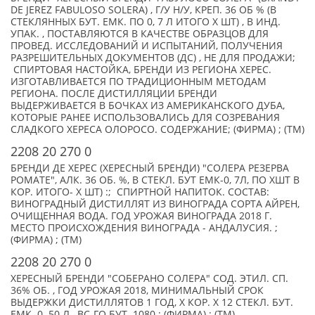
DE JEREZ FABULOSO SOLERA) , Г/У Н/У, КРЕП. 36 ОБ % (В
СТЕКЛЯННЫХ БУТ. ЕМК. ПО 0, 7 Л ИТОГО X ШТ) , В ИНД.
УПАК. , ПОСТАВЛЯЮТСЯ В КАЧЕСТВЕ ОБРАЗЦОВ ДЛЯ
ПРОВЕД. ИССЛЕДОВАНИЙ И ИСПЫТАНИЙ, ПОЛУЧЕНИЯ
РАЗРЕШИТЕЛЬНЫХ ДОКУМЕНТОВ (ДС) , НЕ ДЛЯ ПРОДАЖИ;
СПИРТОВАЯ НАСТОЙКА, БРЕНДИ ИЗ РЕГИОНА ХЕРЕС.
ИЗГОТАВЛИВАЕТСЯ ПО ТРАДИЦИОННЫМ МЕТОДАМ
РЕГИОНА. ПОСЛЕ ДИСТИЛЛЯЦИИ БРЕНДИ
ВЫДЕРЖИВАЕТСЯ В БОЧКАХ ИЗ АМЕРИКАНСКОГО ДУБА,
КОТОРЫЕ РАНЕЕ ИСПОЛЬЗОВАЛИСЬ ДЛЯ СОЗРЕВАНИЯ
СЛАДКОГО ХЕРЕСА ОЛОРОСО. СОДЕРЖАНИЕ; (ФИРМА) ; (TM)
2208 20 270 0
БРЕНДИ ДЕ ХЕРЕС (ХЕРЕСНЫЙ БРЕНДИ) "СОЛЕРА РЕЗЕРВА
РОМАТЕ", АЛК. 36 ОБ. %, В СТЕКЛ. БУТ ЕМК-0, 7Л, ПО XШТ В
КОР. ИТОГО- X ШТ) :; СПИРТНОЙ НАПИТОК. СОСТАВ:
ВИНОГРАДНЫЙ ДИСТИЛЛЯТ ИЗ ВИНОГРАДА СОРТА АЙРЕН,
ОЧИЩЕННАЯ ВОДА. ГОД УРОЖАЯ ВИНОГРАДА 2018 Г.
МЕСТО ПРОИСХОЖДЕНИЯ ВИНОГРАДА - АНДАЛУСИЯ. ;
(ФИРМА) ; (TM)
2208 20 270 0
ХЕРЕСНЫЙ БРЕНДИ "СОБЕРАНО СОЛЕРА" СОД. ЭТИЛ. СП.
36% ОБ. , ГОД УРОЖАЯ 2018, МИНИМАЛЬНЫЙ СРОК
ВЫДЕРЖКИ ДИСТИЛЛЯТОВ 1 ГОД, X КОР. Х 12 СТЕКЛ. БУТ.
ЕМК. 0. 50 Л. ,ВС-ГО БУТ. 1080 ; (ФИРМА) ; (TM)