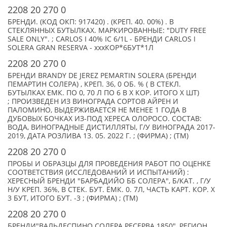
2208 20 270 0
БРЕНДИ. (КОД ОКП: 917420) . (КРЕП. 40. 00%) . В
СТЕКЛЯННЫХ БУТЫЛКАХ. МАРКИРОВАННЫЕ: "DUTY FREE
SALE ONLY". ; CARLOS I 40% IC 6/1L - БРЕНДИ CARLOS I
SOLERA GRAN RESERVA - xxxКОР*6БУТ*1Л
2208 20 270 0
БРЕНДИ BRANDY DE JEREZ PEMARTIN SOLERA (БРЕНДИ
ПЕМАРТИН СОЛЕРА) , КРЕП. 36, 0 ОБ. % ( В СТЕКЛ.
БУТЫЛКАХ ЕМК. ПО 0, 70 Л ПО 6 В X КОР. ИТОГО X ШТ)
; ПРОИЗВЕДЕН ИЗ ВИНОГРАДА СОРТОВ АЙРЕН И
ПАЛОМИНО, ВЫДЕРЖИВАЕТСЯ НЕ МЕНЕЕ 1 ГОДА В
ДУБОВЫХ БОЧКАХ ИЗ-ПОД ХЕРЕСА ОЛОРОСО. СОСТАВ:
ВОДА, ВИНОГРАДНЫЕ ДИСТИЛЛЯТЫ, Г/У ВИНОГРАДА 2017-
2019, ДАТА РОЗЛИВА 13. 05. 2022 Г. ; (ФИРМА) ; (TM)
2208 20 270 0
ПРОБЫ И ОБРАЗЦЫ ДЛЯ ПРОВЕДЕНИЯ РАБОТ ПО ОЦЕНКЕ
СООТВЕТСТВИЯ (ИССЛЕДОВАНИЙ И ИСПЫТАНИЙ) :
ХЕРЕСНЫЙ БРЕНДИ "БАРБАДИЙО ББ СОЛЕРА", Б/КАТ. , Г/У
Н/У КРЕП. 36%, В СТЕК. БУТ. ЁМК. 0. 7Л, ЧАСТЬ КАРТ. КОР. Х
3 БУТ, ИТОГО БУТ. -3 ; (ФИРМА) ; (TM)
2208 20 270 0
БРЕНДИ"ВАЛЬДЕСПИНО СОЛЕРА РЕСЕРВА 1850", РЕГИОН