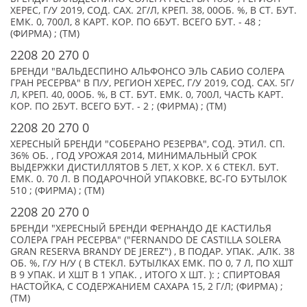
ХЕРЕС, Г/У 2019, СОД. САХ. 2Г/Л, КРЕП. 38, 00ОБ. %, В СТ. БУТ.
ЕМК. 0, 700Л, 8 КАРТ. КОР. ПО 6БУТ. ВСЕГО БУТ. - 48 ;
(ФИРМА) ; (TM)
2208 20 270 0
БРЕНДИ "ВАЛЬДЕСПИНО АЛЬФОНСО ЭЛЬ САБИО СОЛЕРА
ГРАН РЕСЕРВА" В П/У, РЕГИОН ХЕРЕС, Г/У 2019, СОД. САХ. 5Г/
Л, КРЕП. 40, 00ОБ. %, В СТ. БУТ. ЕМК. 0, 700Л, ЧАСТЬ КАРТ.
КОР. ПО 2БУТ. ВСЕГО БУТ. - 2 ; (ФИРМА) ; (TM)
2208 20 270 0
ХЕРЕСНЫЙ БРЕНДИ "СОБЕРАНО РЕЗЕРВА", СОД. ЭТИЛ. СП.
36% ОБ. , ГОД УРОЖАЯ 2014, МИНИМАЛЬНЫЙ СРОК
ВЫДЕРЖКИ ДИСТИЛЛЯТОВ 5 ЛЕТ, X КОР. Х 6 СТЕКЛ. БУТ.
ЕМК. 0. 70 Л. В ПОДАРОЧНОЙ УПАКОВКЕ, ВС-ГО БУТЫЛОК
510 ; (ФИРМА) ; (TM)
2208 20 270 0
БРЕНДИ "ХЕРЕСНЫЙ БРЕНДИ ФЕРНАНДО ДЕ КАСТИЛЬЯ
СОЛЕРА ГРАН РЕСЕРВА" ("FERNANDO DE CASTILLA SOLERA
GRAN RESERVA BRANDY DE JEREZ") , В ПОДАР. УПАК. ,АЛК. 38
ОБ. %, Г/У Н/У ( В СТЕКЛ. БУТЫЛКАХ ЕМК. ПО 0, 7 Л, ПО XШТ
В 9 УПАК. И XШТ В 1 УПАК. , ИТОГО X ШТ. ): ; СПИРТОВАЯ
НАСТОЙКА, С СОДЕРЖАНИЕМ САХАРА 15, 2 Г/Л; (ФИРМА) ;
(TM)