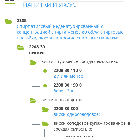
НАПИТКИ И УКСУС
2208
Спирт этиловый неденатурированный с
концентрацией спирта менее 80 об.%; спиртовые
настойки, ликеры и прочие спиртные напитки:
2208 30
виски:
виски "Бурбон", в сосудах емкостью:
2208 30 110 0
2 л или менее
2208 30 190 0
более 2 л
виски шотландское:
2208 30 300
виски односолодовое:
виски солодовое купажированное, в
сосудах емкостью: