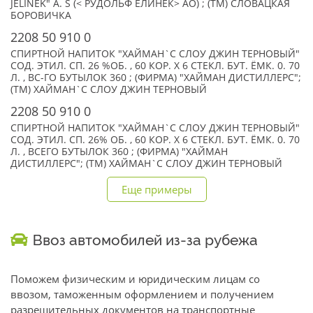
JELINEK" A. S (< РУДОЛЬФ ЕЛИНЕК> АО) ; (TM) СЛОВАЦКАЯ
БОРОВИЧКА
2208 50 910 0
СПИРТНОЙ НАПИТОК "ХАЙМАН`С СЛОУ ДЖИН ТЕРНОВЫЙ"
СОД. ЭТИЛ. СП. 26 %ОБ. , 60 КОР. Х 6 СТЕКЛ. БУТ. ЁМК. 0. 70
Л. , ВС-ГО БУТЫЛОК 360 ; (ФИРМА) "ХАЙМАН ДИСТИЛЛЕРС";
(TM) ХАЙМАН`С СЛОУ ДЖИН ТЕРНОВЫЙ
2208 50 910 0
СПИРТНОЙ НАПИТОК "ХАЙМАН`С СЛОУ ДЖИН ТЕРНОВЫЙ"
СОД. ЭТИЛ. СП. 26% ОБ. , 60 КОР. Х 6 СТЕКЛ. БУТ. ЁМК. 0. 70
Л. , ВСЕГО БУТЫЛОК 360 ; (ФИРМА) "ХАЙМАН
ДИСТИЛЛЕРС"; (TM) ХАЙМАН`С СЛОУ ДЖИН ТЕРНОВЫЙ
Еще примеры
Ввоз автомобилей из-за рубежа
Поможем физическим и юридическим лицам со
ввозом, таможенным оформлением и получением
разрешительных документов на транспортные