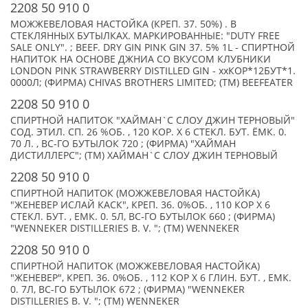
2208 50 910 0
МОЖЖЕВЕЛОВАЯ НАСТОЙКА (КРЕП. 37. 50%) . В
СТЕКЛЯННЫХ БУТЫЛКАХ. МАРКИРОВАННЫЕ: "DUTY FREE
SALE ONLY". ; BEEF. DRY GIN PINK GIN 37. 5% 1L - СПИРТНОЙ
НАПИТОК НА ОСНОВЕ ДЖНИА СО ВКУСОМ КЛУБНИКИ
LONDON PINK STRAWBERRY DISTILLED GIN - xxКОР*12БУТ*1.
0000Л; (ФИРМА) CHIVAS BROTHERS LIMITED; (TM) BEEFEATER
2208 50 910 0
СПИРТНОЙ НАПИТОК "ХАЙМАН`С СЛОУ ДЖИН ТЕРНОВЫЙ"
СОД. ЭТИЛ. СП. 26 %ОБ. , 120 КОР. Х 6 СТЕКЛ. БУТ. ЁМК. 0.
70 Л. , ВС-ГО БУТЫЛОК 720 ; (ФИРМА) "ХАЙМАН
ДИСТИЛЛЕРС"; (TM) ХАЙМАН`С СЛОУ ДЖИН ТЕРНОВЫЙ
2208 50 910 0
СПИРТНОЙ НАПИТОК (МОЖЖЕВЕЛОВАЯ НАСТОЙКА)
"ЖЕНЕВЕР ИСЛАЙ КАСК", КРЕП. 36. 0%ОБ. , 110 КОР Х 6
СТЕКЛ. БУТ. , ЕМК. 0. 5Л, ВС-ГО БУТЫЛОК 660 ; (ФИРМА)
"WENNEKER DISTILLERIES B. V. "; (TM) WENNEKER
2208 50 910 0
СПИРТНОЙ НАПИТОК (МОЖЖЕВЕЛОВАЯ НАСТОЙКА)
"ЖЕНЕВЕР", КРЕП. 36. 0%ОБ. , 112 КОР Х 6 ГЛИН. БУТ. , ЕМК.
0. 7Л, ВС-ГО БУТЫЛОК 672 ; (ФИРМА) "WENNEKER
DISTILLERIES B. V. "; (TM) WENNEKER