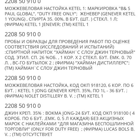
2208 50 910 0
МОЖЖЕВЕЛОВАЯ НАСТОЙКА KETEL 1: МАРКИРОВКА "B& S
PAUL GLOBAL", "DUTY FREE ONLY"; ЖЕНЕВЕР (GENEVER KETEL
1 YOUNG) , СПИРТА 35. 00%, В БУТ. (ШТ. ) СТЕКЛ. 1 Л;
(ФИРМА) KETEL 1 JENEVER; (TM) KETEL 1
2208 50 910 0
ПРОБЫ И ОБРАЗЦЫ ДЛЯ ПРОВЕДЕНИЯ РАБОТ ПО ОЦЕНКЕ
СООТВЕТСТВИЯ (ИССЛЕДОВАНИЙ И ИСПЫТАНИЙ)
:СПИРТНОЙ НАПИТОК "ХАЙМАН`С СЛОУ ДЖИН ТЕРНОВЫЙ"
СОД. ЭТИЛ. СП. 26 %ОБ. , 1 КОР. Х 2 СТЕКЛ. БУТ. ЁМК. 0. 70
Л. , ВС-ГО БУТЫЛОК 2 ; (ФИРМА) "ХАЙМАН ДИСТИЛЛЕРС";
(TM) ХАЙМАН`С СЛОУ ДЖИН ТЕРНОВЫЙ
2208 50 910 0
МОЖЖЕВЕЛОВАЯ НАСТОЙКА, КОД ОКП 918120, 6 КОР. ПО 6
БУТ. ; KETEL 1 JONG GENEVER КРЕП. 35%, ПО 1L - 36 БУТ. ;
(ФИРМА) NOLET DISTILLERY B. V. ; (TM) KETEL 1
2208 50 910 0
ДЖИН КРЕП. 35% : BOKMA JONG-24 БУТ. КОД ОКП 918100 ( 4
КОРОБ. ПО 6 БУТ. ,ЕМК. 0, 5 Л КАЖДАЯ) БЕЗ АКЦИЗНЫХ
МАРОК С НАКЛЕЙКАМИ "ДЛЯ МАГАЗИНА БЕСПОШЛИННОЙ
ТОРГОВЛИ" (ONLY FOR DUTY FREE) ; (ФИРМА) LUCAS BOLS B.
V. ; (TM) ОТСУТСТВУЕТ