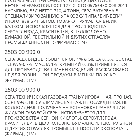
ПОЛУЧАЕМОЙ ПРИ ОЧИСТКЕ ОТХОДЯЩИХ ГАЗОВ
НЕФТЕПЕРЕРАБОТКИ, ГОСТ 127. 2, СТО 05766480-008-2011.
НАСЫПЬЮ, ВЕС НЕТТО 710, 4 ТОНН, СЕРА ЗАТАРЕНА В
СПЕЦИАЛИЗИРОВАННУЮ УПАКОВКУ ТИПА "БИГ-БЕГИ".
ИТОГО: 888 БИГ-БЕГОВ. ТОВАР ОТГРУЖАЕТСЯ БРЕЙК-
БАЛКОМ. ИСПОЛЬЗУЕТСЯ ДЛЯ ПРОИЗВОДСТВА
СЕРОУГЛЕРОДА, КРАСИТЕЛЕЙ, В ЦЕЛЛЮЛОЗНО-
БУМАЖНОЙ, ТЕКСТИЛЬНОЙ И ДРУГИХ ОТРАСЛЯХ
ПРОМЫШЛЕННОСТИ. ; (ФИРМА) ; (TM)
2503 00 900 0
СЕРА ВСЕХ ВИДОВ: ; SULPHUR OIL 1% & SILICA 0. 3%, СОСТАВ
- СЕРА 98, 7%, МАСЛА 1%, КРЕМНИЙ 0, 3%, ПРИМЕНЯЕТСЯ
ДЛЯ ПРОИЗВОДСТВА ШИННЫХ ИЗДЕЛИЙ. РАСФАСОВАНО
НЕ ДЛЯ РОЗНИЧНОЙ ПРОДАЖИ В МЕШКИ ПО 20 КГ;
(ФИРМА) ; (TM)
2503 00 900 0
СЕРА ТЕХНИЧЕСКАЯ ГАЗОВАЯ ГРАНУЛИРОВАННАЯ, ПРОЧАЯ,
СОРТ 9998, НЕ СУБЛИМИРОВАННАЯ, НЕ ОСАЖДЕННАЯ, НЕ
КОЛЛОИДНАЯ, ПОЛУЧЕНА НА УСТАНОВКЕ ГРАНУЛЯЦИИ
ЖИДКОЙ ГАЗОВОЙ СЕРЫ, ИСПОЛЬЗУЕТСЯ ДЛЯ
ПРОИЗВОДСТВА СЕРНОЙ КИСЛОТЫ, СЕРОУГЛЕРОДА,
КРАСИТЕЛЕЙ, В ЦЕЛЛЮЛОЗНО-БУМАЖНОЙ, ТЕКСТИЛЬНОЙ
И ДРУГИХ ОТРАСЛЯХ ПРОМЫШЛЕННОСТИ И ЭКСПОРТА. ;
(ФИРМА) ; (TM)