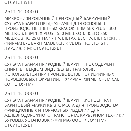
ОТСУТСТВУЕТ
2511 10 000 0
МИКРОНИЗИРОВАННЫЙ ПРИРОДНЫЙ БАРИУМНЫЙ
СУЛЬФАТ(БАРИТ) ПРЕДНАЗНАЧЕН ДЛЯ ОСНОВЫ В
ПРОИЗВОДСТВЕ ЦВЕТНЫХ КРАСОК. EBM 5EX-PLUS - 300
МЕШКОВ, EBM 1EX-PLUS - 550 МЕШКОВ. ВСЕГО 850
МЕШКОВ ПО 25КГ НА 17 ПАЛЛЕТАХ, ВЕС ПАЛЛЕТ-510КГ. ;
(ФИРМА) EFE BARIT MADENCILIK VE DIS TIC. LTD. STI.
,ТУРЦИЯ; (TM) ОТСУТСТВУЕТ
2511 10 000 0
СУЛЬФАТ БАРИЯ ПРИРОДНЫЙ (БАРИТ) , НЕ СОДЕРЖИТ
СПИРТ, В ТВЕРДОМ ВИДЕ (БЕЛЫЕ ГРАНУЛЫ) ,
ИСПОЛЬЗУЕТСЯ ПРИ ПРОИЗВОДСТВЕ ПОЛИЭФИРНЫХ
ПОРОШКОВЫХ ПОКРЫТИЙ. ; (ФИРМА) XINMEI CHEMICAL
CO. , LTD; (TM)
2511 10 000 0
СУЛЬФАТ БАРИЯ ПРИРОДНЫЙ (БАРИТ) .КОНЦЕНТРАТ
БАРИТОВЫЙ МАРКИ КБ-3 КЛАСС А ДЛЯ ПРОИЗВОДСТВА
ФРИКЦИОННЫХ И ТОРМОЗНЫХ ИЗДЕЛИЙ ДЛЯ
ЖЕЛЕЗНОДОРОЖНОГО ТРАНСПОРТА, КАРЬЕРНОЙ ТЕХНИКИ,
БУРОВЫХ УСТАНОВОК ; (ФИРМА) ООО "ЛЕО"; (TM)
ОТСУТСТВУЕТ