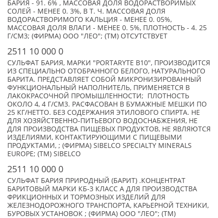
БАРИЯ - 91. 6% , МАССОВАЯ ДОЛЯ ВОДОРАСТВОРИМЫХ
СОЛЕЙ - МЕНЕЕ 0. 3%, В Т. Ч. МАССОВАЯ ДОЛЯ
ВОДОРАСТВОРИМОГО КАЛЬЦИЯ - МЕНЕЕ 0. 05%,
МАССОВАЯ ДОЛЯ ВЛАГИ - МЕНЕЕ 0. 5%, ПЛОТНОСТЬ - 4. 25
Г/СМ3; (ФИРМА) ООО "ЛЕО"; (TM) ОТСУТСТВУЕТ
2511 10 000 0
СУЛЬФАТ БАРИЯ, МАРКИ "PORTARYTE B10", ПРОИЗВОДИТСЯ
ИЗ СПЕЦИАЛЬНО ОТОБРАННОГО БЕЛОГО, НАТУРАЛЬНОГО
БАРИТА. ПРЕДСТАВЛЯЕТ СОБОЙ МИКРОНИЗИРОВАННЫЙ
ФУНКЦИОНАЛЬНЫЙ НАПОЛНИТЕЛЬ, ПРИМЕНЯЕТСЯ В
ЛАКОКРАСОЧНОЙ ПРОМЫШЛЕННОСТИ; ПЛОТНОСТЬ
ОКОЛО 4, 4 Г/СМ3. РАСФАСОВАН В БУМАЖНЫЕ МЕШКИ ПО
25 КГ/НЕТТО. БЕЗ СОДЕРЖАНИЯ ЭТИЛОВОГО СПИРТА. НЕ
ДЛЯ ХОЗЯЙСТВЕННО-ПИТЬЕВОГО ВОДОСНАБЖЕНИЯ, НЕ
ДЛЯ ПРОИЗВОДСТВА ПИЩЕВЫХ ПРОДУКТОВ, НЕ ЯВЛЯЮТСЯ
ИЗДЕЛИЯМИ, КОНТАКТИРУЮЩИМИ С ПИЩЕВЫМИ
ПРОДУКТАМИ, ; (ФИРМА) SIBELCO SPECIALTY MINERALS
EUROPE; (TM) SIBELCO
2511 10 000 0
СУЛЬФАТ БАРИЯ ПРИРОДНЫЙ (БАРИТ) .КОНЦЕНТРАТ
БАРИТОВЫЙ МАРКИ КБ-3 КЛАСС А ДЛЯ ПРОИЗВОДСТВА
ФРИКЦИОННЫХ И ТОРМОЗНЫХ ИЗДЕЛИЙ ДЛЯ
ЖЕЛЕЗНОДОРОЖНОГО ТРАНСПОРТА, КАРЬЕРНОЙ ТЕХНИКИ,
БУРОВЫХ УСТАНОВОК ; (ФИРМА) ООО "ЛЕО"; (TM)