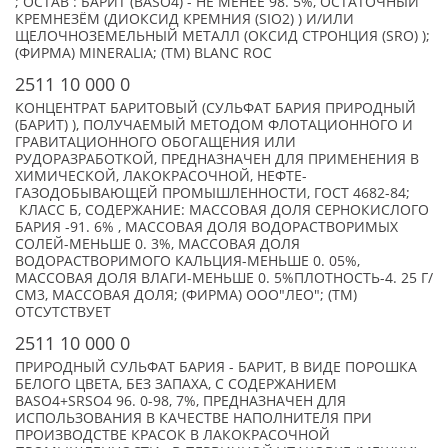
; ОСТАВ : БАРИТ (BASO4) - НЕ МЕНЕЕ 98. 5%, ОСТАТОЧНЫЙ
КРЕМНЕЗЁМ (ДИОКСИД КРЕМНИЯ (SIO2) ) И/ИЛИ
ЩЕЛОЧНОЗЕМЕЛЬНЫЙ МЕТАЛЛ (ОКСИД СТРОНЦИЯ (SRO) );
(ФИРМА) MINERALIA; (TM) BLANC ROC
2511 10 000 0
КОНЦЕНТРАТ БАРИТОВЫЙ (СУЛЬФАТ БАРИЯ ПРИРОДНЫЙ
(БАРИТ) ), ПОЛУЧАЕМЫЙ МЕТОДОМ ФЛОТАЦИОННОГО И
ГРАВИТАЦИОННОГО ОБОГАЩЕНИЯ ИЛИ
РУДОРАЗРАБОТКОЙ, ПРЕДНАЗНАЧЕН ДЛЯ ПРИМЕНЕНИЯ В
ХИМИЧЕСКОЙ, ЛАКОКРАСОЧНОЙ, НЕФТЕ-
ГАЗОДОБЫВАЮЩЕЙ ПРОМЫШЛЕННОСТИ, ГОСТ 4682-84;
КЛАСС Б, СОДЕРЖАНИЕ: МАССОВАЯ ДОЛЯ СЕРНОКИСЛОГО
БАРИЯ -91. 6% , МАССОВАЯ ДОЛЯ ВОДОРАСТВОРИМЫХ
СОЛЕЙ-МЕНЬШЕ 0. 3%, МАССОВАЯ ДОЛЯ
ВОДОРАСТВОРИМОГО КАЛЬЦИЯ-МЕНЬШЕ 0. 05%,
МАССОВАЯ ДОЛЯ ВЛАГИ-МЕНЬШЕ 0. 5%ПЛОТНОСТЬ-4. 25 Г/
СМ3, МАССОВАЯ ДОЛЯ; (ФИРМА) ООО"ЛЕО"; (TM)
ОТСУТСТВУЕТ
2511 10 000 0
ПРИРОДНЫЙ СУЛЬФАТ БАРИЯ - БАРИТ, В ВИДЕ ПОРОШКА
БЕЛОГО ЦВЕТА, БЕЗ ЗАПАХА, С СОДЕРЖАНИЕМ
BASO4+SRSO4 96. 0-98, 7%, ПРЕДНАЗНАЧЕН ДЛЯ
ИСПОЛЬЗОВАНИЯ В КАЧЕСТВЕ НАПОЛНИТЕЛЯ ПРИ
ПРОИЗВОДСТВЕ КРАСОК В ЛАКОКРАСОЧНОЙ