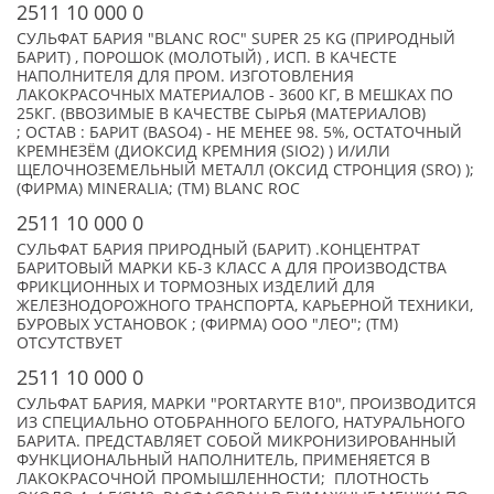
2511 10 000 0
СУЛЬФАТ БАРИЯ "BLANC ROC" SUPER 25 KG (ПРИРОДНЫЙ
БАРИТ) , ПОРОШОК (МОЛОТЫЙ) , ИСП. В КАЧЕСТЕ
НАПОЛНИТЕЛЯ ДЛЯ ПРОМ. ИЗГОТОВЛЕНИЯ
ЛАКОКРАСОЧНЫХ МАТЕРИАЛОВ - 3600 КГ, В МЕШКАХ ПО
25КГ. (ВВОЗИМЫЕ В КАЧЕСТВЕ СЫРЬЯ (МАТЕРИАЛОВ)
; ОСТАВ : БАРИТ (BASO4) - НЕ МЕНЕЕ 98. 5%, ОСТАТОЧНЫЙ
КРЕМНЕЗЁМ (ДИОКСИД КРЕМНИЯ (SIO2) ) И/ИЛИ
ЩЕЛОЧНОЗЕМЕЛЬНЫЙ МЕТАЛЛ (ОКСИД СТРОНЦИЯ (SRO) );
(ФИРМА) MINERALIA; (TM) BLANC ROC
2511 10 000 0
СУЛЬФАТ БАРИЯ ПРИРОДНЫЙ (БАРИТ) .КОНЦЕНТРАТ
БАРИТОВЫЙ МАРКИ КБ-3 КЛАСС А ДЛЯ ПРОИЗВОДСТВА
ФРИКЦИОННЫХ И ТОРМОЗНЫХ ИЗДЕЛИЙ ДЛЯ
ЖЕЛЕЗНОДОРОЖНОГО ТРАНСПОРТА, КАРЬЕРНОЙ ТЕХНИКИ,
БУРОВЫХ УСТАНОВОК ; (ФИРМА) ООО "ЛЕО"; (TM)
ОТСУТСТВУЕТ
2511 10 000 0
СУЛЬФАТ БАРИЯ, МАРКИ "PORTARYTE B10", ПРОИЗВОДИТСЯ
ИЗ СПЕЦИАЛЬНО ОТОБРАННОГО БЕЛОГО, НАТУРАЛЬНОГО
БАРИТА. ПРЕДСТАВЛЯЕТ СОБОЙ МИКРОНИЗИРОВАННЫЙ
ФУНКЦИОНАЛЬНЫЙ НАПОЛНИТЕЛЬ, ПРИМЕНЯЕТСЯ В
ЛАКОКРАСОЧНОЙ ПРОМЫШЛЕННОСТИ; ПЛОТНОСТЬ