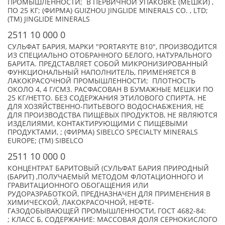
ПРОМЫШЛЕННОСТИ; В ПЕРВИЧНОЙ УПАКОВКЕ (МЕШКИ) ,
ПО 25 КГ; (ФИРМА) GUIZHOU JINGLIDE MINERALS CO. , LTD;
(TM) JINGLIDE MINERALS
2511 10 000 0
СУЛЬФАТ БАРИЯ, МАРКИ "PORTARYTE B10", ПРОИЗВОДИТСЯ
ИЗ СПЕЦИАЛЬНО ОТОБРАННОГО БЕЛОГО, НАТУРАЛЬНОГО
БАРИТА. ПРЕДСТАВЛЯЕТ СОБОЙ МИКРОНИЗИРОВАННЫЙ
ФУНКЦИОНАЛЬНЫЙ НАПОЛНИТЕЛЬ, ПРИМЕНЯЕТСЯ В
ЛАКОКРАСОЧНОЙ ПРОМЫШЛЕННОСТИ; ПЛОТНОСТЬ
ОКОЛО 4, 4 Г/СМ3. РАСФАСОВАН В БУМАЖНЫЕ МЕШКИ ПО
25 КГ/НЕТТО. БЕЗ СОДЕРЖАНИЯ ЭТИЛОВОГО СПИРТА. НЕ
ДЛЯ ХОЗЯЙСТВЕННО-ПИТЬЕВОГО ВОДОСНАБЖЕНИЯ, НЕ
ДЛЯ ПРОИЗВОДСТВА ПИЩЕВЫХ ПРОДУКТОВ, НЕ ЯВЛЯЮТСЯ
ИЗДЕЛИЯМИ, КОНТАКТИРУЮЩИМИ С ПИЩЕВЫМИ
ПРОДУКТАМИ, ; (ФИРМА) SIBELCO SPECIALTY MINERALS
EUROPE; (TM) SIBELCO
2511 10 000 0
КОНЦЕНТРАТ БАРИТОВЫЙ (СУЛЬФАТ БАРИЯ ПРИРОДНЫЙ
(БАРИТ) ,ПОЛУЧАЕМЫЙ МЕТОДОМ ФЛОТАЦИОННОГО И
ГРАВИТАЦИОННОГО ОБОГАЩЕНИЯ ИЛИ
РУДОРАЗРАБОТКОЙ, ПРЕДНАЗНАЧЕН ДЛЯ ПРИМЕНЕНИЯ В
ХИМИЧЕСКОЙ, ЛАКОКРАСОЧНОЙ, НЕФТЕ-
ГАЗОДОБЫВАЮЩЕЙ ПРОМЫШЛЕННОСТИ, ГОСТ 4682-84:
; КЛАСС Б, СОДЕРЖАНИЕ: МАССОВАЯ ДОЛЯ СЕРНОКИСЛОГО