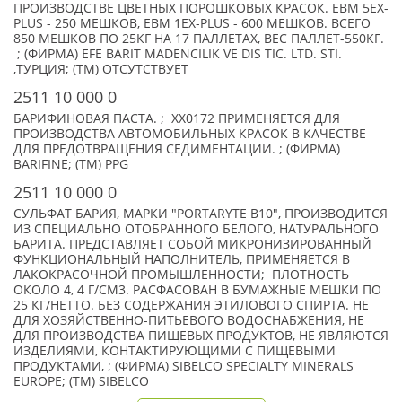
ПРОИЗВОДСТВЕ ЦВЕТНЫХ ПОРОШКОВЫХ КРАСОК. EBM 5EX-
PLUS - 250 МЕШКОВ, EBM 1EX-PLUS - 600 МЕШКОВ. ВСЕГО
850 МЕШКОВ ПО 25КГ НА 17 ПАЛЛЕТАХ, ВЕС ПАЛЛЕТ-550КГ.
; (ФИРМА) EFE BARIT MADENCILIK VE DIS TIC. LTD. STI.
,ТУРЦИЯ; (TM) ОТСУТСТВУЕТ
2511 10 000 0
БАРИФИНОВАЯ ПАСТА. ; ХХ0172 ПРИМЕНЯЕТСЯ ДЛЯ
ПРОИЗВОДСТВА АВТОМОБИЛЬНЫХ КРАСОК В КАЧЕСТВЕ
ДЛЯ ПРЕДОТВРАЩЕНИЯ СЕДИМЕНТАЦИИ. ; (ФИРМА)
BARIFINE; (TM) PPG
2511 10 000 0
СУЛЬФАТ БАРИЯ, МАРКИ "PORTARYTE B10", ПРОИЗВОДИТСЯ
ИЗ СПЕЦИАЛЬНО ОТОБРАННОГО БЕЛОГО, НАТУРАЛЬНОГО
БАРИТА. ПРЕДСТАВЛЯЕТ СОБОЙ МИКРОНИЗИРОВАННЫЙ
ФУНКЦИОНАЛЬНЫЙ НАПОЛНИТЕЛЬ, ПРИМЕНЯЕТСЯ В
ЛАКОКРАСОЧНОЙ ПРОМЫШЛЕННОСТИ; ПЛОТНОСТЬ
ОКОЛО 4, 4 Г/СМ3. РАСФАСОВАН В БУМАЖНЫЕ МЕШКИ ПО
25 КГ/НЕТТО. БЕЗ СОДЕРЖАНИЯ ЭТИЛОВОГО СПИРТА. НЕ
ДЛЯ ХОЗЯЙСТВЕННО-ПИТЬЕВОГО ВОДОСНАБЖЕНИЯ, НЕ
ДЛЯ ПРОИЗВОДСТВА ПИЩЕВЫХ ПРОДУКТОВ, НЕ ЯВЛЯЮТСЯ
ИЗДЕЛИЯМИ, КОНТАКТИРУЮЩИМИ С ПИЩЕВЫМИ
ПРОДУКТАМИ, ; (ФИРМА) SIBELCO SPECIALTY MINERALS
EUROPE; (TM) SIBELCO