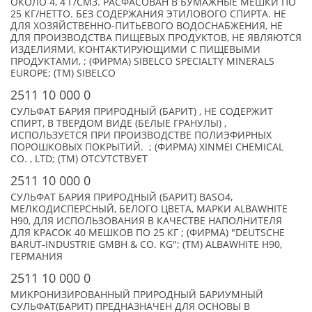
ОКОЛО 4, 4 Г/СМ3. РАСФАСОВАН В БУМАЖНЫЕ МЕШКИ ПО
25 КГ/НЕТТО. БЕЗ СОДЕРЖАНИЯ ЭТИЛОВОГО СПИРТА. НЕ
ДЛЯ ХОЗЯЙСТВЕННО-ПИТЬЕВОГО ВОДОСНАБЖЕНИЯ, НЕ
ДЛЯ ПРОИЗВОДСТВА ПИЩЕВЫХ ПРОДУКТОВ, НЕ ЯВЛЯЮТСЯ
ИЗДЕЛИЯМИ, КОНТАКТИРУЮЩИМИ С ПИЩЕВЫМИ
ПРОДУКТАМИ, ; (ФИРМА) SIBELCO SPECIALTY MINERALS
EUROPE; (TM) SIBELCO
2511 10 000 0
СУЛЬФАТ БАРИЯ ПРИРОДНЫЙ (БАРИТ) , НЕ СОДЕРЖИТ
СПИРТ, В ТВЕРДОМ ВИДЕ (БЕЛЫЕ ГРАНУЛЫ) ,
ИСПОЛЬЗУЕТСЯ ПРИ ПРОИЗВОДСТВЕ ПОЛИЭФИРНЫХ
ПОРОШКОВЫХ ПОКРЫТИЙ. ; (ФИРМА) XINMEI CHEMICAL
CO. , LTD; (TM) ОТСУТСТВУЕТ
2511 10 000 0
СУЛЬФАТ БАРИЯ ПРИРОДНЫЙ (БАРИТ) BASO4,
МЕЛКОДИСПЕРСНЫЙ, БЕЛОГО ЦВЕТА, МАРКИ ALBAWHITE
H90, ДЛЯ ИСПОЛЬЗОВАНИЯ В КАЧЕСТВЕ НАПОЛНИТЕЛЯ
ДЛЯ КРАСОК 40 МЕШКОВ ПО 25 КГ ; (ФИРМА) "DEUTSCHE
BARUT-INDUSTRIE GMBH & CO. KG"; (TM) ALBAWHITE H90,
ГЕРМАНИЯ
2511 10 000 0
МИКРОНИЗИРОВАННЫЙ ПРИРОДНЫЙ БАРИУМНЫЙ
СУЛЬФАТ(БАРИТ) ПРЕДНАЗНАЧЕН ДЛЯ ОСНОВЫ В