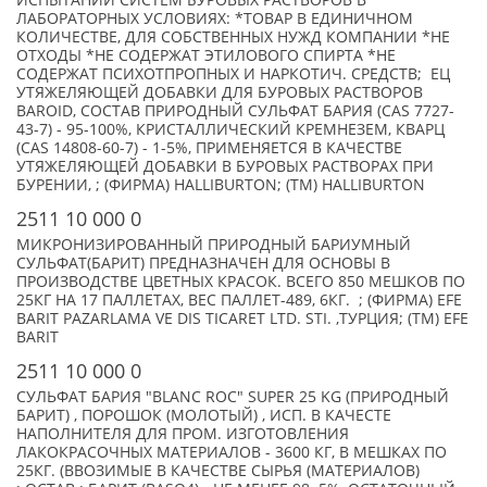
ИСПЫТАНИЙ СИСТЕМ БУРОВЫХ РАСТВОРОВ В
ЛАБОРАТОРНЫХ УСЛОВИЯХ: *ТОВАР В ЕДИНИЧНОМ
КОЛИЧЕСТВЕ, ДЛЯ СОБСТВЕННЫХ НУЖД КОМПАНИИ *НЕ
ОТХОДЫ *НЕ СОДЕРЖАТ ЭТИЛОВОГО СПИРТА *НЕ
СОДЕРЖАТ ПСИХОТПРОПНЫХ И НАРКОТИЧ. СРЕДСТВ; ЕЦ
УТЯЖЕЛЯЮЩЕЙ ДОБАВКИ ДЛЯ БУРОВЫХ РАСТВОРОВ
BAROID, СОСТАВ ПРИРОДНЫЙ СУЛЬФАТ БАРИЯ (CAS 7727-
43-7) - 95-100%, КРИСТАЛЛИЧЕСКИЙ КРЕМНЕЗЕМ, КВАРЦ
(CAS 14808-60-7) - 1-5%, ПРИМЕНЯЕТСЯ В КАЧЕСТВЕ
УТЯЖЕЛЯЮЩЕЙ ДОБАВКИ В БУРОВЫХ РАСТВОРАХ ПРИ
БУРЕНИИ, ; (ФИРМА) HALLIBURTON; (TM) HALLIBURTON
2511 10 000 0
МИКРОНИЗИРОВАННЫЙ ПРИРОДНЫЙ БАРИУМНЫЙ
СУЛЬФАТ(БАРИТ) ПРЕДНАЗНАЧЕН ДЛЯ ОСНОВЫ В
ПРОИЗВОДСТВЕ ЦВЕТНЫХ КРАСОК. ВСЕГО 850 МЕШКОВ ПО
25КГ НА 17 ПАЛЛЕТАХ, ВЕС ПАЛЛЕТ-489, 6КГ. ; (ФИРМА) EFE
BARIT PAZARLAMA VE DIS TICARET LTD. STI. ,ТУРЦИЯ; (TM) EFE
BARIT
2511 10 000 0
СУЛЬФАТ БАРИЯ "BLANC ROC" SUPER 25 KG (ПРИРОДНЫЙ
БАРИТ) , ПОРОШОК (МОЛОТЫЙ) , ИСП. В КАЧЕСТЕ
НАПОЛНИТЕЛЯ ДЛЯ ПРОМ. ИЗГОТОВЛЕНИЯ
ЛАКОКРАСОЧНЫХ МАТЕРИАЛОВ - 3600 КГ, В МЕШКАХ ПО
25КГ. (ВВОЗИМЫЕ В КАЧЕСТВЕ СЫРЬЯ (МАТЕРИАЛОВ)