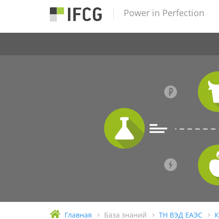
Power in Perfection
Главная
База знаний
ТН ВЭД ЕАЭС
К