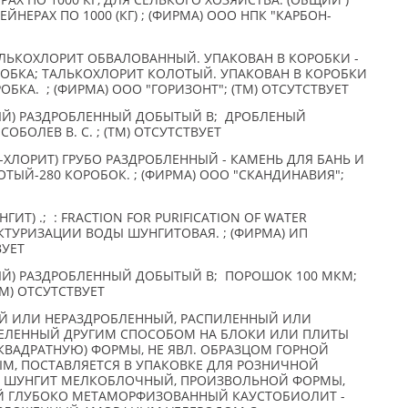
Х ПО 1000 КГ, ДЛЯ СЕЛЬКОГО ХОЗЯЙСТВА: (ОБЩИЙ )
ТЕЙНЕРАХ ПО 1000 (КГ) ; (ФИРМА) ООО НПК "КАРБОН-
АЛЬКОХЛОРИТ ОБВАЛОВАННЫЙ. УПАКОВАН В КОРОБКИ -
/КОРОБКА; ТАЛЬКОХЛОРИТ КОЛОТЫЙ. УПАКОВАН В КОРОБКИ
КОРОБКА. ; (ФИРМА) ООО "ГОРИЗОНТ"; (TM) ОТСУТСТВУЕТ
ЫЙ) РАЗДРОБЛЕННЫЙ ДОБЫТЫЙ В; ДРОБЛЕНЫЙ
СОБОЛЕВ В. С. ; (TM) ОТСУТСТВУЕТ
ХЛОРИТ) ГРУБО РАЗДРОБЛЕННЫЙ - КАМЕНЬ ДЛЯ БАНЬ И
ЛОТЫЙ-280 КОРОБОК. ; (ФИРМА) ООО "СКАНДИНАВИЯ";
ИТ) .; : FRACTION FOR PURIFICATION OF WATER
КТУРИЗАЦИИ ВОДЫ ШУНГИТОВАЯ. ; (ФИРМА) ИП
ВУЕТ
Й) РАЗДРОБЛЕННЫЙ ДОБЫТЫЙ В; ПОРОШОК 100 МКМ;
TM) ОТСУТСТВУЕТ
ЫЙ ИЛИ НЕРАЗДРОБЛЕННЫЙ, РАСПИЛЕННЫЙ ИЛИ
ДЕЛЕННЫЙ ДРУГИМ СПОСОБОМ НА БЛОКИ ИЛИ ПЛИТЫ
ВАДРАТНУЮ) ФОРМЫ, НЕ ЯВЛ. ОБРАЗЦОМ ГОРНОЙ
ЫМ, ПОСТАВЛЯЕТСЯ В УПАКОВКЕ ДЛЯ РОЗНИЧНОЙ
; ШУНГИТ МЕЛКОБЛОЧНЫЙ, ПРОИЗВОЛЬНОЙ ФОРМЫ,
ОЙ ГЛУБОКО МЕТАМОРФИЗОВАННЫЙ КАУСТОБИОЛИТ -