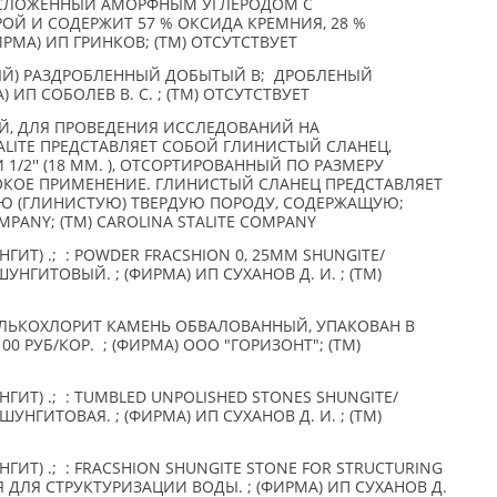
 СЛОЖЕННЫЙ АМОРФНЫМ УГЛЕРОДОМ С
ОЙ И СОДЕРЖИТ 57 % ОКСИДА КРЕМНИЯ, 28 %
ИРМА) ИП ГРИНКОВ; (TM) ОТСУТСТВУЕТ
ЫЙ) РАЗДРОБЛЕННЫЙ ДОБЫТЫЙ В; ДРОБЛЕНЫЙ
 ИП СОБОЛЕВ В. С. ; (TM) ОТСУТСТВУЕТ
ЫЙ, ДЛЯ ПРОВЕДЕНИЯ ИССЛЕДОВАНИЙ НА
TALITE ПРЕДСТАВЛЯЕТ СОБОЙ ГЛИНИСТЫЙ СЛАНЕЦ,
/2'' (18 ММ. ), ОТСОРТИРОВАННЫЙ ПО РАЗМЕРУ
ОЕ ПРИМЕНЕНИЕ. ГЛИНИСТЫЙ СЛАНЕЦ ПРЕДСТАВЛЯЕТ
 (ГЛИНИСТУЮ) ТВЕРДУЮ ПОРОДУ, СОДЕРЖАЩУЮ;
MPANY; (TM) CAROLINA STALITE COMPANY
ИТ) .; : POWDER FRACSHION 0, 25MM SHUNGITE/
НГИТОВЫЙ. ; (ФИРМА) ИП СУХАНОВ Д. И. ; (TM)
ТАЛЬКОХЛОРИТ КАМЕНЬ ОБВАЛОВАННЫЙ, УПАКОВАН В
, 00 РУБ/КОР. ; (ФИРМА) ООО "ГОРИЗОНТ"; (TM)
ИТ) .; : TUMBLED UNPOLISHED STONES SHUNGITE/
НГИТОВАЯ. ; (ФИРМА) ИП СУХАНОВ Д. И. ; (TM)
ИТ) .; : FRACSHION SHUNGITE STONE FOR STRUCTURING
ДЛЯ СТРУКТУРИЗАЦИИ ВОДЫ. ; (ФИРМА) ИП СУХАНОВ Д.