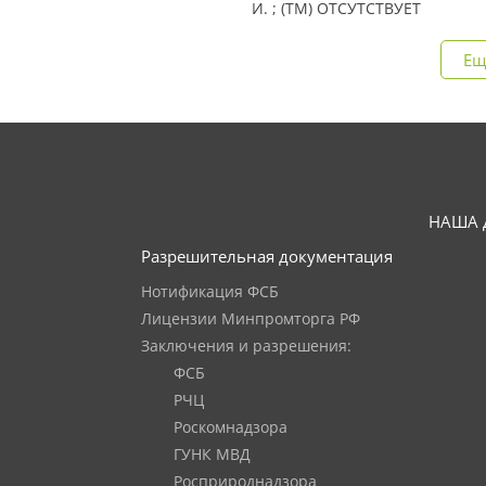
И. ; (TM) ОТСУТСТВУЕТ
Ещ
НАША 
Разрешительная документация
Нотификация ФСБ
Лицензии Минпромторга РФ
Заключения и разрешения:
ФСБ
РЧЦ
Роскомнадзора
ГУНК МВД
Росприроднадзора