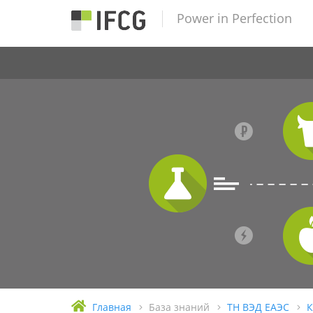
Power in Perfection
Главная
База знаний
ТН ВЭД ЕАЭС
К