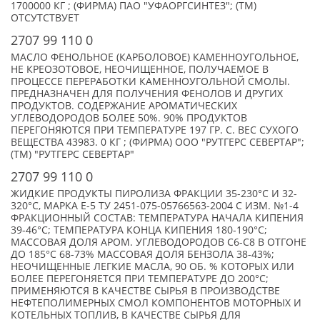
1700000 КГ ; (ФИРМА) ПАО "УФАОРГСИНТЕЗ"; (TM)
ОТСУТСТВУЕТ
2707 99 110 0
МАСЛО ФЕНОЛЬНОЕ (КАРБОЛОВОЕ) КАМЕННОУГОЛЬНОЕ,
НЕ КРЕОЗОТОВОЕ, НЕОЧИЩЕННОЕ, ПОЛУЧАЕМОЕ В
ПРОЦЕССЕ ПЕРЕРАБОТКИ КАМЕННОУГОЛЬНОЙ СМОЛЫ.
ПРЕДНАЗНАЧЕН ДЛЯ ПОЛУЧЕНИЯ ФЕНОЛОВ И ДРУГИХ
ПРОДУКТОВ. СОДЕРЖАНИЕ АРОМАТИЧЕСКИХ
УГЛЕВОДОРОДОВ БОЛЕЕ 50%. 90% ПРОДУКТОВ
ПЕРЕГОНЯЮТСЯ ПРИ ТЕМПЕРАТУРЕ 197 ГР. С. ВЕС СУХОГО
ВЕЩЕСТВА 43983. 0 КГ ; (ФИРМА) ООО "РУТГЕРС СЕВЕРТАР";
(TM) "РУТГЕРС СЕВЕРТАР"
2707 99 110 0
ЖИДКИЕ ПРОДУКТЫ ПИРОЛИЗА ФРАКЦИИ 35-230°C И 32-
320°C, МАРКА Е-5 ТУ 2451-075-05766563-2004 С ИЗМ. №1-4
ФРАКЦИОННЫЙ СОСТАВ: ТЕМПЕРАТУРА НАЧАЛА КИПЕНИЯ
39-46°C; ТЕМПЕРАТУРА КОНЦА КИПЕНИЯ 180-190°C;
МАССОВАЯ ДОЛЯ АРОМ. УГЛЕВОДОРОДОВ С6-С8 В ОТГОНЕ
ДО 185°C 68-73% МАССОВАЯ ДОЛЯ БЕНЗОЛА 38-43%;
НЕОЧИЩЕННЫЕ ЛЕГКИЕ МАСЛА, 90 ОБ. % КОТОРЫХ ИЛИ
БОЛЕЕ ПЕРЕГОНЯЕТСЯ ПРИ ТЕМПЕРАТУРЕ ДО 200°С;
ПРИМЕНЯЮТСЯ В КАЧЕСТВЕ СЫРЬЯ В ПРОИЗВОДСТВЕ
НЕФТЕПОЛИМЕРНЫХ СМОЛ КОМПОНЕНТОВ МОТОРНЫХ И
КОТЕЛЬНЫХ ТОПЛИВ, В КАЧЕСТВЕ СЫРЬЯ ДЛЯ