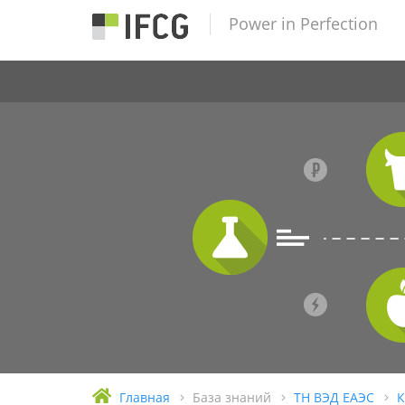
Power in Perfection
Главная
База знаний
ТН ВЭД ЕАЭС
К