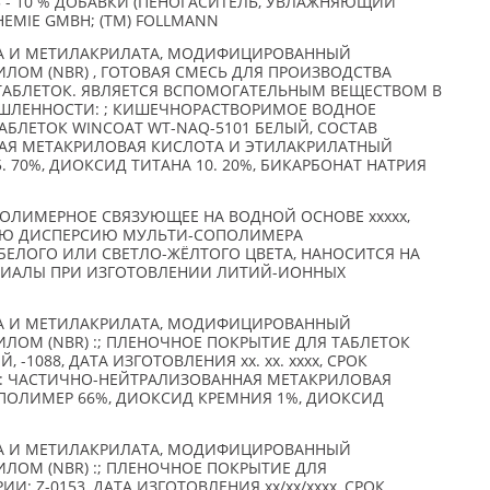
5 - 10 % ДОБАВКИ (ПЕНОГАСИТЕЛЬ, УВЛАЖНЯЮЩИЙ
HEMIE GMBH; (TM) FOLLMANN
А И МЕТИЛАКРИЛАТА, МОДИФИЦИРОВАННЫЙ
ОМ (NBR) , ГОТОВАЯ СМЕСЬ ДЛЯ ПРОИЗВОДСТВА
АБЛЕТОК. ЯВЛЯЕТСЯ ВСПОМОГАТЕЛЬНЫМ ВЕЩЕСТВОМ В
ЛЕННОСТИ: ; КИШЕЧНОРАСТВОРИМОЕ ВОДНОЕ
БЛЕТОК WINCOAT WT-NAQ-5101 БЕЛЫЙ, СОСТАВ
АЯ МЕТАКРИЛОВАЯ КИСЛОТА И ЭТИЛАКРИЛАТНЫЙ
5. 70%, ДИОКСИД ТИТАНА 10. 20%, БИКАРБОНАТ НАТРИЯ
ЛИМЕРНОЕ СВЯЗУЮЩЕЕ НА ВОДНОЙ ОСНОВЕ xxxxx,
УЮ ДИСПЕРСИЮ МУЛЬТИ-СОПОЛИМЕРА
ЕЛОГО ИЛИ СВЕТЛО-ЖЁЛТОГО ЦВЕТА, НАНОСИТСЯ НА
РИАЛЫ ПРИ ИЗГОТОВЛЕНИИ ЛИТИЙ-ИОННЫХ
А И МЕТИЛАКРИЛАТА, МОДИФИЦИРОВАННЫЙ
ОМ (NBR) :; ПЛЕНОЧНОЕ ПОКРЫТИЕ ДЛЯ ТАБЛЕТОК
 -1088, ДАТА ИЗГОТОВЛЕНИЯ xx. xx. xxxx, СРОК
СТАВ: ЧАСТИЧНО-НЕЙТРАЛИЗОВАННАЯ МЕТАКРИЛОВАЯ
ПОЛИМЕР 66%, ДИОКСИД КРЕМНИЯ 1%, ДИОКСИД
А И МЕТИЛАКРИЛАТА, МОДИФИЦИРОВАННЫЙ
ОМ (NBR) :; ПЛЕНОЧНОЕ ПОКРЫТИЕ ДЛЯ
: Z-0153, ДАТА ИЗГОТОВЛЕНИЯ xx/xx/xxxx, СРОК