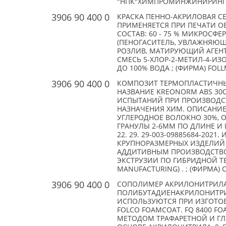
"НПК"ХИМПРОМИНЖИНИРИНГ";
3906 90 400 0
КРАСКА ПЕННО-АКРИЛОВАЯ СЕ
ПРИМЕНЯЕТСЯ ПРИ ПЕЧАТИ О
СОСТАВ: 60 - 75 % МИКРОСФЕ
(ПЕНОГАСИТЕЛЬ, УВЛАЖНЯЮЩ
РОЗЛИВ, МАТИРУЮЩИЙ АГЕНТ, К
СМЕСЬ 5-ХЛОР-2-МЕТИЛ-4-ИЗО
ДО 100% ВОДА ; (ФИРМА) FOL
3906 90 400 0
КОМПОЗИТ ТЕРМОПЛАСТИЧНЫ
НАЗВАНИЕ KREONORM ABS 30CF
ИСПЫТАНИЙ ПРИ ПРОИЗВОДС
НАЗНАЧЕНИЯ ХИМ. ОПИСАНИЕ
УГЛЕРОДНОЕ ВОЛОКНО 30%, 
ГРАНУЛЫ 2-6ММ ПО ДЛИНЕ И 
22. 29. 29-003-09885684-20
КРУПНОРАЗМЕРНЫХ ИЗДЕЛИЙ
АДДИТИВНЫМ ПРОИЗВОДСТВ
ЭКСТРУЗИИ ПО ГИБРИДНОЙ ТЕ
MANUFACTURING) . ; (ФИРМА) 
3906 90 400 0
СОПОЛИМЕР АКРИЛОНИТРИЛ
ПОЛИБУТАДИЕНАКРИЛОНИТРИЛ
ИСПОЛЬЗУЮТСЯ ПРИ ИЗГОТОВ
FOLCO FOAMCOAT. FQ 8400 F
МЕТОДОМ ТРАФАРЕТНОЙ И ГЛУ