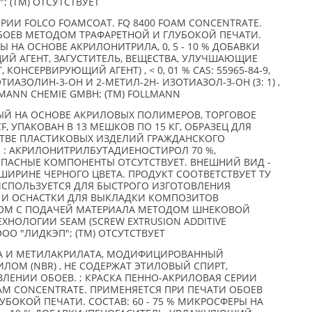
 (TM) ОТСУТСТВУЕТ
РИИ FOLCO FOAMCOAT. FQ 8400 FOAM CONCENTRATE.
БОЕВ МЕТОДОМ ТРАФАРЕТНОЙ И ГЛУБОКОЙ ПЕЧАТИ.
РЫ НА ОСНОВЕ АКРИЛОНИТРИЛА, 0, 5 - 10 % ДОБАВКИ
ИЙ АГЕНТ, ЗАГУСТИТЕЛЬ, ВЕЩЕСТВА, УЛУЧШАЮЩИЕ
ОНСЕРВИРУЮЩИЙ АГЕНТ) , < 0, 01 % CAS: 55965-84-9,
ТИАЗОЛИН-3-ОН И 2-МЕТИЛ-2Н- ИЗОТИАЗОЛ-3-ОН (3: 1) ,
LMANN CHEMIE GMBH; (TM) FOLLMANN
Й НА ОСНОВЕ АКРИЛОВЫХ ПОЛИМЕРОВ, ТОРГОВОЕ
, УПАКОВАН В 13 МЕШКОВ ПО 15 КГ, ОБРАЗЕЦ ДЛЯ
ТВЕ ПЛАСТИКОВЫХ ИЗДЕЛИЙ ГРАЖДАНСКОГО
 : АКРИЛОНИТРИЛБУТАДИЕНОСТИРОЛ 70 %,
ОПАСНЫЕ КОМПОНЕНТЫ ОТСУТСТВУЕТ. ВНЕШНИЙ ВИД -
ШИРИНЕ ЧЕРНОГО ЦВЕТА. ПРОДУКТ СООТВЕТСТВУЕТ ТУ
21. ИСПОЛЬЗУЕТСЯ ДЛЯ БЫСТРОГО ИЗГОТОВЛЕНИЯ
 И ОСНАСТКИ ДЛЯ ВЫКЛАДКИ КОМПОЗИТОВ
ОМ С ПОДАЧЕЙ МАТЕРИАЛА МЕТОДОМ ШНЕКОВОЙ
ХНОЛОГИИ SEAM (SCREW EXTRUSION ADDITIVE
ООО "ЛИДКЭП"; (TM) ОТСУТСТВУЕТ
А И МЕТИЛАКРИЛАТА, МОДИФИЦИРОВАННЫЙ
ОМ (NBR) , НЕ СОДЕРЖАТ ЭТИЛОВЫЙ СПИРТ,
ЛЕНИИ ОБОЕВ. ; КРАСКА ПЕННО-АКРИЛОВАЯ СЕРИИ
OAM CONCENTRATE. ПРИМЕНЯЕТСЯ ПРИ ПЕЧАТИ ОБОЕВ
БОКОЙ ПЕЧАТИ. СОСТАВ: 60 - 75 % МИКРОСФЕРЫ НА