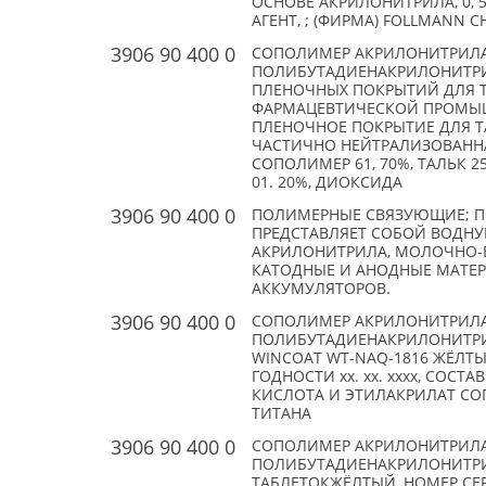
ОСНОВЕ АКРИЛОНИТРИЛА, 0, 
АГЕНТ, ; (ФИРМА) FOLLMANN C
3906 90 400 0
СОПОЛИМЕР АКРИЛОНИТРИЛ
ПОЛИБУТАДИЕНАКРИЛОНИТРИЛ
ПЛЕНОЧНЫХ ПОКРЫТИЙ ДЛЯ Т
ФАРМАЦЕВТИЧЕСКОЙ ПРОМЫШ
ПЛЕНОЧНОЕ ПОКРЫТИЕ ДЛЯ ТА
ЧАСТИЧНО НЕЙТРАЛИЗОВАНН
СОПОЛИМЕР 61, 70%, ТАЛЬК 2
01. 20%, ДИОКСИДА
3906 90 400 0
ПОЛИМЕРНЫЕ СВЯЗУЮЩИЕ; ПО
ПРЕДСТАВЛЯЕТ СОБОЙ ВОДН
АКРИЛОНИТРИЛА, МОЛОЧНО-Б
КАТОДНЫЕ И АНОДНЫЕ МАТЕ
АККУМУЛЯТОРОВ.
3906 90 400 0
СОПОЛИМЕР АКРИЛОНИТРИЛ
ПОЛИБУТАДИЕНАКРИЛОНИТРИЛ
WINCOAT WT-NAQ-1816 ЖЁЛТЫЙ,
ГОДНОСТИ xx. xx. xxxx, СО
КИСЛОТА И ЭТИЛАКРИЛАТ СО
ТИТАНА
3906 90 400 0
СОПОЛИМЕР АКРИЛОНИТРИЛ
ПОЛИБУТАДИЕНАКРИЛОНИТРИЛ
ТАБЛЕТОКЖЁЛТЫЙ, НОМЕР СЕРИИ