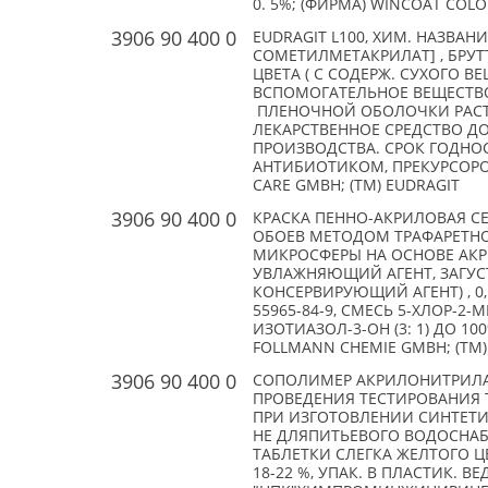
0. 5%; (ФИРМА) WINCOAT COLO
3906 90 400 0
EUDRAGIT L100, ХИМ. НАЗВА
СОМЕТИЛМЕТАКРИЛАТ] , БРУТ
ЦВЕТА ( С СОДЕРЖ. СУХОГО ВЕ
ВСПОМОГАТЕЛЬНОЕ ВЕЩЕСТВО
ПЛЕНОЧНОЙ ОБОЛОЧКИ РАСТВ
ЛЕКАРСТВЕННОЕ СРЕДСТВО Д
ПРОИЗВОДСТВА. СРОК ГОДНОС
АНТИБИОТИКОМ, ПРЕКУРСОРОМ
CARE GMBH; (TM) EUDRAGIT
3906 90 400 0
КРАСКА ПЕННО-АКРИЛОВАЯ СЕ
ОБОЕВ МЕТОДОМ ТРАФАРЕТНОЙ
МИКРОСФЕРЫ НА ОСНОВЕ АКРИ
УВЛАЖНЯЮЩИЙ АГЕНТ, ЗАГУС
КОНСЕРВИРУЮЩИЙ АГЕНТ) , 0, 1-
55965-84-9, СМЕСЬ 5-ХЛОР-2
ИЗОТИАЗОЛ-3-ОН (3: 1) ДО 10
FOLLMANN CHEMIE GMBH; (TM
3906 90 400 0
СОПОЛИМЕР АКРИЛОНИТРИЛА 
ПРОВЕДЕНИЯ ТЕСТИРОВАНИЯ 
ПРИ ИЗГОТОВЛЕНИИ СИНТЕТ
НЕ ДЛЯПИТЬЕВОГО ВОДОСНАБЖ
ТАБЛЕТКИ СЛЕГКА ЖЕЛТОГО Ц
18-22 %, УПАК. В ПЛАСТИК. ВЕДР