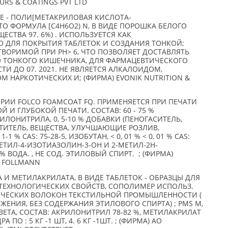
URS & COATINGS PVT LTD
НИЕ - ПОЛИ[МЕТАКРИЛОВАЯ КИСЛОТА-
ТО ФОРМУЛА [C4H6O2) N, В ВИДЕ ПОРОШКА БЕЛОГО
ЩЕСТВА 97. 6%) . ИСПОЛЬЗУЕТСЯ КАК
 ДЛЯ ПОКРЫТИЯ ТАБЛЕТОК И СОЗДАНИЯ ТОНКОЙ;
ОРИМОЙ ПРИ PH> 6, ЧТО ПОЗВОЛЯЕТ ДОСТАВЛЯТЬ
О ТОНКОГО КИШЕЧНИКА, ДЛЯ ФАРМАЦЕВТИЧЕСКОГО
ТИ ДО 07. 2021. НЕ ЯВЛЯЕТСЯ АЛКАЛОИДОМ,
 НАРКОТИЧЕСКИХ И; (ФИРМА) EVONIK NUTRITION &
РИИ FOLCO FOAMCOAT FQ. ПРИМЕНЯЕТСЯ ПРИ ПЕЧАТИ
 И ГЛУБОКОЙ ПЕЧАТИ. СОСТАВ: 60 - 75 %
ЛОНИТРИЛА, 0, 5-10 % ДОБАВКИ (ПЕНОГАСИТЕЛЬ,
ТИТЕЛЬ, ВЕЩЕСТВА, УЛУЧШАЮЩИЕ РОЗЛИВ,
1 % CAS: 75-28-5, ИЗОБУТАН, < 0, 01 % < 0, 01 % CAS:
-МЕТИЛ-4-ИЗОТИАЗОЛИН-3-ОН И 2-МЕТИЛ-2Н-
0% ВОДА. , НЕ СОД. ЭТИЛОВЫЙ СПИРТ. ; (ФИРМА)
) FOLLMANN
И МЕТИЛАКРИЛАТА, В ВИДЕ ТАБЛЕТОК - ОБРАЗЦЫ ДЛЯ
ТЕХНОЛОГИЧЕСКИХ СВОЙСТВ, СОПОЛИМЕР ИСПОЛЬЗ.
ИЧЕСКИХ ВОЛОКОН ТЕКСТИЛЬНОЙ ПРОМЫШЛЕННОСТИ (
ЕНИЯ, БЕЗ СОДЕРЖАНИЯ ЭТИЛОВОГО СПИРТА) ; PMS M,
ВЕТА, СОСТАВ: АКРИЛОНИТРИЛ 78-82 %, МЕТИЛАКРИЛАТ
А ПО : 5 КГ -1 ШТ, 4. 6 КГ -1ШТ. ; (ФИРМА) АО