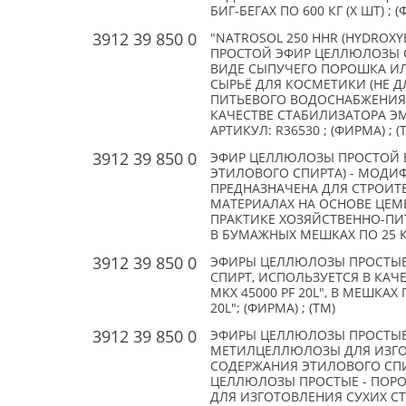
БИГ-БЕГАХ ПО 600 КГ (X ШТ) ; (
3912 39 850 0
"NATROSOL 250 HHR (HYDROXY
ПРОСТОЙ ЭФИР ЦЕЛЛЮЛОЗЫ 
ВИДЕ СЫПУЧЕГО ПОРОШКА ИЛИ
СЫРЬЁ ДЛЯ КОСМЕТИКИ (НЕ Д
ПИТЬЕВОГО ВОДОСНАБЖЕНИЯ, 
КАЧЕСТВЕ СТАБИЛИЗАТОРА Э
АРТИКУЛ: R36530 ; (ФИРМА) ; (
3912 39 850 0
ЭФИР ЦЕЛЛЮЛОЗЫ ПРОСТОЙ 
ЭТИЛОВОГО СПИРТА) - МОД
ПРЕДНАЗНАЧЕНА ДЛЯ СТРОИ
МАТЕРИАЛАХ НА ОСНОВЕ ЦЕМ
ПРАКТИКЕ ХОЗЯЙСТВЕННО-ПИТ
В БУМАЖНЫХ МЕШКАХ ПО 25 КГ;
3912 39 850 0
ЭФИРЫ ЦЕЛЛЮЛОЗЫ ПРОСТЫЕ
СПИРТ, ИСПОЛЬЗУЕТСЯ В КАЧ
MKX 45000 PF 20L", В МЕШКА
20L"; (ФИРМА) ; (TM)
3912 39 850 0
ЭФИРЫ ЦЕЛЛЮЛОЗЫ ПРОСТЫЕ
МЕТИЛЦЕЛЛЮЛОЗЫ ДЛЯ ИЗГОТ
СОДЕРЖАНИЯ ЭТИЛОВОГО СПИРТ
ЦЕЛЛЮЛОЗЫ ПРОСТЫЕ - ПОР
ДЛЯ ИЗГОТОВЛЕНИЯ СУХИХ С