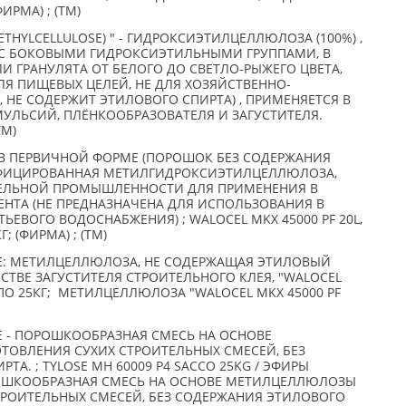
ФИРМА) ; (TM)
ETHYLCELLULOSE) " - ГИДРОКСИЭТИЛЦЕЛЛЮЛОЗА (100%) ,
С БОКОВЫМИ ГИДРОКСИЭТИЛЬНЫМИ ГРУППАМИ, В
 ГРАНУЛЯТА ОТ БЕЛОГО ДО СВЕТЛО-РЫЖЕГО ЦВЕТА,
ЛЯ ПИЩЕВЫХ ЦЕЛЕЙ, НЕ ДЛЯ ХОЗЯЙСТВЕННО-
НЕ СОДЕРЖИТ ЭТИЛОВОГО СПИРТА) , ПРИМЕНЯЕТСЯ В
МУЛЬСИЙ, ПЛЁНКООБРАЗОВАТЕЛЯ И ЗАГУСТИТЕЛЯ.
TM)
В ПЕРВИЧНОЙ ФОРМЕ (ПОРОШОК БЕЗ СОДЕРЖАНИЯ
ИФИЦИРОВАННАЯ МЕТИЛГИДРОКСИЭТИЛЦЕЛЛЮЛОЗА,
ТЕЛЬНОЙ ПРОМЫШЛЕННОСТИ ДЛЯ ПРИМЕНЕНИЯ В
ЕНТА (НЕ ПРЕДНАЗНАЧЕНА ДЛЯ ИСПОЛЬЗОВАНИЯ В
ЬЕВОГО ВОДОСНАБЖЕНИЯ) ; WALOCEL MKX 45000 PF 20L,
 (ФИРМА) ; (TM)
: МЕТИЛЦЕЛЛЮЛОЗА, НЕ СОДЕРЖАЩАЯ ЭТИЛОВЫЙ
ЕСТВЕ ЗАГУСТИТЕЛЯ СТРОИТЕЛЬНОГО КЛЕЯ, "WALOCEL
Х ПО 25КГ; МЕТИЛЦЕЛЛЮЛОЗА "WALOCEL MKX 45000 PF
 - ПОРОШКООБРАЗНАЯ СМЕСЬ НА ОСНОВЕ
ОВЛЕНИЯ СУХИХ СТРОИТЕЛЬНЫХ СМЕСЕЙ, БЕЗ
А. ; TYLOSE MH 60009 P4 SACCO 25KG / ЭФИРЫ
ОШКООБРАЗНАЯ СМЕСЬ НА ОСНОВЕ МЕТИЛЦЕЛЛЮЛОЗЫ
ТРОИТЕЛЬНЫХ СМЕСЕЙ, БЕЗ СОДЕРЖАНИЯ ЭТИЛОВОГО