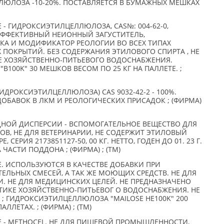
ЛЮЛОЗА -10-20%. ПОСТАВЛЯЕТСЯ В БУМАЖНЫХ МЕШКАХ
 ГИДРОКСИЭТИЛЦЕЛЛЮЛОЗА, CAS№: 004-62-0,
ЭФФЕКТИВНЫЙ НЕИОННЫЙ ЗАГУСТИТЕЛЬ,
А И МОДИФИКАТОР РЕОЛОГИИ ВО ВСЕХ ТИПАХ
 ПОКРЫТИЙ. БЕЗ СОДЕРЖАНИЯ ЭТИЛОВОГО СПИРТА , НЕ
Е ХОЗЯЙСТВЕННО-ПИТЬЕВОГО ВОДОСНАБЖЕНИЯ.
100K" 30 МЕШКОВ ВЕСОМ ПО 25 КГ НА ПАЛЛЕТЕ. ;
РОКСИЭТИЛЦЕЛЛЮЛОЗА) CAS 9032-42-2 - 100%.
ОБАВОК В ЛКМ И РЕОЛОГИЧЕСКИХ ПРИСАДОК ; (ФИРМА)
НОЙ ДИСПЕРСИИ - ВСПОМОГАТЕЛЬНОЕ ВЕЩЕСТВО ДЛЯ
В, НЕ ДЛЯ ВЕТЕРИНАРИИ, НЕ СОДЕРЖИТ ЭТИЛОВЫЙ
E, СЕРИЯ 2173851127-50, 00 КГ. НЕТТО, ГОДЕН ДО 01. 23 Г.
 ЧАСТИ ПОДДОНА ; (ФИРМА) ; (TM)
 ИСПОЛЬЗУЮТСЯ В КАЧЕСТВЕ ДОБАВКИ ПРИ
ЕЛЬНЫХ СМЕСЕЙ, А ТАК ЖЕ МОЮЩИХ СРЕДСТВ. НЕ ДЛЯ
 НЕ ДЛЯ МЕДИЦИНСКИХ ЦЕЛЕЙ. НЕ ПРЕДНАЗНАЧЕНО
ТИКЕ ХОЗЯЙСТВЕННО-ПИТЬЕВОГ О ВОДОСНАБЖЕНИЯ. НЕ
; ГИДРОКСИЭТИЛЦЕЛЛЮЛОЗА "MAILOSE HE100K" 200
ЛЛЕТАХ. ; (ФИРМА) ; (TM)
 - METHOCEL. НЕ ДЛЯ ПИЩЕВОЙ ПРОМЫШЛЕННОСТИ,