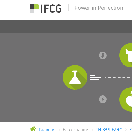
Power in Perfection
Главная
База знаний
ТН ВЭД ЕАЭС
К