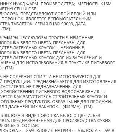
ННЫХ НУЖД ФАРМ. ПРОИЗВОДСТВА; METHOCEL K15M
METHYLCELLULOSE
ЮЛОЗА. ПРЕДСТАВЛЯЮТ СОБОЙ БЕЛЫЙ ИЛИ
 ПОРОШОК. ЯВЛЯЕТСЯ ВСПОМОГАТЕЛЬНЫМ
ВА ТАБЛЕТОК. СЕРИЯ D180L99003, ДАТА
 (TM)
: ЭФИРЫ ЦЕЛЛЮЛОЗЫ ПРОСТЫЕ, НЕИОННЫЕ,
ОРОШКА БЕЛОГО ЦВЕТА, ПРЕДНАЗН. ДЛЯ
СТВЕ ЛАТЕКСНЫХ КРАСОК; , НЕИОННЫЕ,
ОРОШКА БЕЛОГО ЦВЕТА, ПРЕДНАЗН. ДЛЯ
СТВЕ ЛАТЕКСНЫХ КРАСОК ДЛЯ ИХ ЗАГУЩЕНИЯ И
НАЧЕНЫ ДЛЯ ИСПОЛЬЗОВАНИЯ В ПРАКТИКЕ ПИТЬЕВОГО
; (TM)
 НЕ СОДЕРЖИТ СПИРТ И НЕ ИСПОЛЬЗУЕТСЯ ДЛЯ
 ПРОДУКЦИИ. ПРЕДНАЗНАЧАЕТСЯ ДЛЯ ИЗГОТОВЛЕНИЯ
ЗАГУСТИТЕЛЯ. НЕ ПРЕДНАЗНАЧЕННЫ ДЛЯ
 ХОЗЯЙСТВЕННО-ПИТЬЕВОГО ВОДОСНАБЖЕНИЯ. ; :
ЕТСЯ КАК ЗАГУСТИТЕЛЬ СТРОИТЕЛЬНЫХ КРАСОК И
КОГОЛЬНЫХ ПРОДУКТОВ. ОБРАЗЦЫ, НЕ ДЛЯ ПРОДАЖИ.
ЛЯ ДАЛЬНЕЙШИХ ЗАКУПОК. ; (ФИРМА) ; (TM)
ЛЮЛОЗА В ВИДЕ ПОРОШКА БЕЛОГО ЦВЕТА, БЕЗ
РТА, ПРЕДНАЗНАЧЕННАЯ ДЛЯ ПРОИЗВОДСТВА СУХИХ
004-65-3, СОСТАВ:
ОЗА > = 85%, ХЛОРИД НАТРИЯ < =5%, ВОДА < =5% В