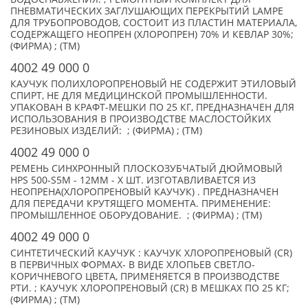
ПНЕВМАТИЧЕСКИХ ЗАГЛУШАЮЩИХ ПЕРЕКРЫТИЙ LAMPE
ДЛЯ ТРУБОПРОВОДОВ, СОСТОИТ ИЗ ПЛАСТИН МАТЕРИАЛА,
СОДЕРЖАЩЕГО НЕОПРЕН (ХЛОРОПРЕН) 70% И КЕВЛАР 30%;
(ФИРМА) ; (TM)
4002 49 000 0
КАУЧУК ПОЛИХЛОРОПРЕНОВЫЙ НЕ СОДЕРЖИТ ЭТИЛОВЫЙ
СПИРТ, НЕ ДЛЯ МЕДИЦИНСКОЙ ПРОМЫШЛЕННОСТИ.
УПАКОВАН В КРАФТ-МЕШКИ ПО 25 КГ, ПРЕДНАЗНАЧЕН ДЛЯ
ИСПОЛЬЗОВАНИЯ В ПРОИЗВОДСТВЕ МАСЛОСТОЙКИХ
РЕЗИНОВЫХ ИЗДЕЛИЙ: ; (ФИРМА) ; (TM)
4002 49 000 0
РЕМЕНЬ СИНХРОННЫЙ ПЛОСКОЗУБЧАТЫЙ ДЮЙМОВЫЙ
HPS 500-S5M - 12MM - X ШТ. ИЗГОТАВЛИВАЕТСЯ ИЗ
НЕОПРЕНА(ХЛОРОПРЕНОВЫЙ КАУЧУК) . ПРЕДНАЗНАЧЕН
ДЛЯ ПЕРЕДАЧИ КРУТЯЩЕГО МОМЕНТА. ПРИМЕНЕНИЕ:
ПРОМЫШЛЕННОЕ ОБОРУДОВАНИЕ. ; (ФИРМА) ; (TM)
4002 49 000 0
СИНТЕТИЧЕСКИЙ КАУЧУК : КАУЧУК ХЛОРОПРЕНОВЫЙ (CR)
В ПЕРВИЧНЫХ ФОРМАХ- В ВИДЕ ХЛОПЬЕВ СВЕТЛО-
КОРИЧНЕВОГО ЦВЕТА, ПРИМЕНЯЕТСЯ В ПРОИЗВОДСТВЕ
РТИ. ; КАУЧУК ХЛОРОПРЕНОВЫЙ (CR) В МЕШКАХ ПО 25 КГ;
(ФИРМА) ; (TM)