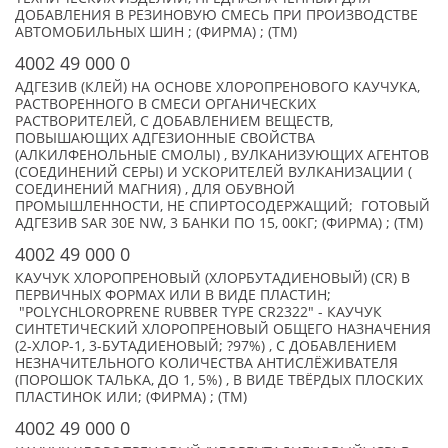
ДОБАВЛЕНИЯ В РЕЗИНОВУЮ СМЕСЬ ПРИ ПРОИЗВОДСТВЕ
АВТОМОБИЛЬНЫХ ШИН ; (ФИРМА) ; (TM)
4002 49 000 0
АДГЕЗИВ (КЛЕЙ) НА ОСНОВЕ ХЛОРОПРЕНОВОГО КАУЧУКА,
РАСТВОРЕННОГО В СМЕСИ ОРГАНИЧЕСКИХ
РАСТВОРИТЕЛЕЙ, С ДОБАВЛЕНИЕМ ВЕЩЕСТВ,
ПОВЫШАЮЩИХ АДГЕЗИОННЫЕ СВОЙСТВА
(АЛКИЛФЕНОЛЬНЫЕ СМОЛЫ) , ВУЛКАНИЗУЮЩИХ АГЕНТОВ
(СОЕДИНЕНИЙ СЕРЫ) И УСКОРИТЕЛЕЙ ВУЛКАНИЗАЦИИ (
СОЕДИНЕНИЙ МАГНИЯ) , ДЛЯ ОБУВНОЙ
ПРОМЫШЛЕННОСТИ, НЕ СПИРТОСОДЕРЖАЩИЙ; ГОТОВЫЙ
АДГЕЗИВ SAR 30Е NW, 3 БАНКИ ПО 15, 00КГ; (ФИРМА) ; (TM)
4002 49 000 0
КАУЧУК ХЛОРОПРЕНОВЫЙ (ХЛОРБУТАДИЕНОВЫЙ) (CR) В
ПЕРВИЧНЫХ ФОРМАХ ИЛИ В ВИДЕ ПЛАСТИН;
"POLYCHLOROPRENE RUBBER TYPE CR2322" - КАУЧУК
СИНТЕТИЧЕСКИЙ ХЛОРОПРЕНОВЫЙ ОБЩЕГО НАЗНАЧЕНИЯ
(2-ХЛОР-1, 3-БУТАДИЕНОВЫЙ; ?97%) , С ДОБАВЛЕНИЕМ
НЕЗНАЧИТЕЛЬНОГО КОЛИЧЕСТВА АНТИСЛЁЖИВАТЕЛЯ
(ПОРОШОК ТАЛЬКА, ДО 1, 5%) , В ВИДЕ ТВЁРДЫХ ПЛОСКИХ
ПЛАСТИНОК ИЛИ; (ФИРМА) ; (TM)
4002 49 000 0