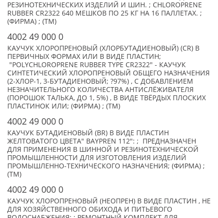
РЕЗИНОТЕХНИЧЕСКИХ ИЗДЕЛИЙ И ШИН. ; CHLOROPRENE
RUBBER CR2322 640 МЕШКОВ ПО 25 КГ НА 16 ПАЛЛЕТАХ. ;
(ФИРМА) ; (TM)
4002 49 000 0
КАУЧУК ХЛОРОПРЕНОВЫЙ (ХЛОРБУТАДИЕНОВЫЙ) (CR) В
ПЕРВИЧНЫХ ФОРМАХ ИЛИ В ВИДЕ ПЛАСТИН;
"POLYCHLOROPRENE RUBBER TYPE CR2322" - КАУЧУК
СИНТЕТИЧЕСКИЙ ХЛОРОПРЕНОВЫЙ ОБЩЕГО НАЗНАЧЕНИЯ
(2-ХЛОР-1, 3-БУТАДИЕНОВЫЙ; ?97%) , С ДОБАВЛЕНИЕМ
НЕЗНАЧИТЕЛЬНОГО КОЛИЧЕСТВА АНТИСЛЁЖИВАТЕЛЯ
(ПОРОШОК ТАЛЬКА, ДО 1, 5%) , В ВИДЕ ТВЁРДЫХ ПЛОСКИХ
ПЛАСТИНОК ИЛИ; (ФИРМА) ; (TM)
4002 49 000 0
КАУЧУК БУТАДИЕНОВЫЙ (BR) В ВИДЕ ПЛАСТИН
ЖЕЛТОВАТОГО ЦВЕТА" BAYPREN 112": ; ПРЕДНАЗНАЧЕН
ДЛЯ ПРИМЕНЕНИЯ В ШИННОЙ И РЕЗИНОТЕХНИЧЕСКОЙ
ПРОМЫШЛЕННОСТИ ДЛЯ ИЗГОТОВЛЕНИЯ ИЗДЕЛИЙ
ПРОМЫШЛЕННО-ТЕХНИЧЕСКОГО НАЗНАЧЕНИЯ; (ФИРМА) ;
(TM)
4002 49 000 0
КАУЧУК ХЛОРОПРЕНОВЫЙ (НЕОПРЕН) В ВИДЕ ПЛАСТИН , НЕ
ДЛЯ ХОЗЯЙСТВЕННОГО ОБИХОДА И ПИТЬЕВОГО
ВОДОСНАБЖЕНИЯ: ; РЕМОНТНЫЙ КОМПЛЕКТ ДЛЯ