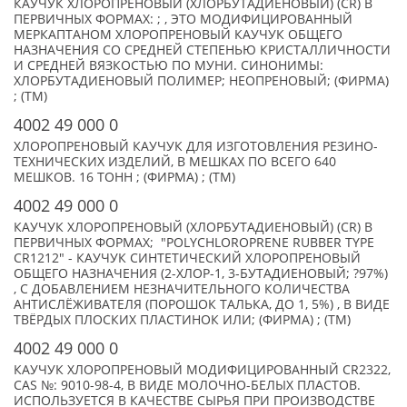
КАУЧУК ХЛОРОПРЕНОВЫЙ (ХЛОРБУТАДИЕНОВЫЙ) (CR) В
ПЕРВИЧНЫХ ФОРМАХ: ; , ЭТО МОДИФИЦИРОВАННЫЙ
МЕРКАПТАНОМ ХЛОРОПРЕНОВЫЙ КАУЧУК ОБЩЕГО
НАЗНАЧЕНИЯ СО СРЕДНЕЙ СТЕПЕНЬЮ КРИСТАЛЛИЧНОСТИ
И СРЕДНЕЙ ВЯЗКОСТЬЮ ПО МУНИ. СИНОНИМЫ:
ХЛОРБУТАДИЕНОВЫЙ ПОЛИМЕР; НЕОПРЕНОВЫЙ; (ФИРМА)
; (TM)
4002 49 000 0
ХЛОРОПРЕНОВЫЙ КАУЧУК ДЛЯ ИЗГОТОВЛЕНИЯ РЕЗИНО-
ТЕХНИЧЕСКИХ ИЗДЕЛИЙ, В МЕШКАХ ПО ВСЕГО 640
МЕШКОВ. 16 ТОНН ; (ФИРМА) ; (TM)
4002 49 000 0
КАУЧУК ХЛОРОПРЕНОВЫЙ (ХЛОРБУТАДИЕНОВЫЙ) (CR) В
ПЕРВИЧНЫХ ФОРМАХ; "POLYCHLOROPRENE RUBBER TYPE
CR1212" - КАУЧУК СИНТЕТИЧЕСКИЙ ХЛОРОПРЕНОВЫЙ
ОБЩЕГО НАЗНАЧЕНИЯ (2-ХЛОР-1, 3-БУТАДИЕНОВЫЙ; ?97%)
, С ДОБАВЛЕНИЕМ НЕЗНАЧИТЕЛЬНОГО КОЛИЧЕСТВА
АНТИСЛЁЖИВАТЕЛЯ (ПОРОШОК ТАЛЬКА, ДО 1, 5%) , В ВИДЕ
ТВЁРДЫХ ПЛОСКИХ ПЛАСТИНОК ИЛИ; (ФИРМА) ; (TM)
4002 49 000 0
КАУЧУК ХЛОРОПРЕНОВЫЙ МОДИФИЦИРОВАННЫЙ CR2322,
CAS №: 9010-98-4, В ВИДЕ МОЛОЧНО-БЕЛЫХ ПЛАСТОВ.
ИСПОЛЬЗУЕТСЯ В КАЧЕСТВЕ СЫРЬЯ ПРИ ПРОИЗВОДСТВЕ