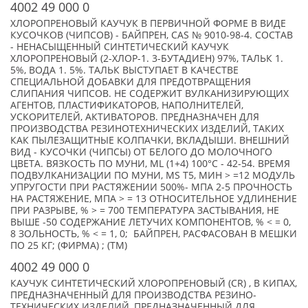
4002 49 000 0
ХЛОРОПРЕНОВЫЙ КАУЧУК В ПЕРВИЧНОЙ ФОРМЕ В ВИДЕ
КУСОЧКОВ (ЧИПСОВ) - БАЙПРЕН, CAS № 9010-98-4. СОСТАВ
- НЕНАСЫЩЕННЫЙ СИНТЕТИЧЕСКИЙ КАУЧУК
ХЛОРОПРЕНОВЫЙ (2-ХЛОР-1. 3-БУТАДИЕН) 97%, ТАЛЬК 1.
5%, ВОДА 1. 5%. ТАЛЬК ВЫСТУПАЕТ В КАЧЕСТВЕ
СПЕЦИАЛЬНОЙ ДОБАВКИ ДЛЯ ПРЕДОТВРАЩЕНИЯ
СЛИПАНИЯ ЧИПСОВ. НЕ СОДЕРЖИТ ВУЛКАНИЗИРУЮЩИХ
АГЕНТОВ, ПЛАСТИФИКАТОРОВ, НАПОЛНИТЕЛЕЙ,
УСКОРИТЕЛЕЙ, АКТИВАТОРОВ. ПРЕДНАЗНАЧЕН ДЛЯ
ПРОИЗВОДСТВА РЕЗИНОТЕХНИЧЕСКИХ ИЗДЕЛИЙ, ТАКИХ
КАК ПЫЛЕЗАЩИТНЫЕ КОЛПАЧКИ, ВКЛАДЫШИ. ВНЕШНИЙ
ВИД - КУСОЧКИ (ЧИПСЫ) ОТ БЕЛОГО ДО МОЛОЧНОГО
ЦВЕТА. ВЯЗКОСТЬ ПО МУНИ, ML (1+4) 100°С - 42-54. ВРЕМЯ
ПОДВУЛКАНИЗАЦИИ ПО МУНИ, MS T5, МИН > =12 МОДУЛЬ
УПРУГОСТИ ПРИ РАСТЯЖЕНИИ 500%- МПА 2-5 ПРОЧНОСТЬ
НА РАСТЯЖЕНИЕ, МПА > = 13 ОТНОСИТЕЛЬНОЕ УДЛИНЕНИЕ
ПРИ РАЗРЫВЕ, % > = 700 ТЕМПЕРАТУРА ЗАСТЫВАНИЯ, НЕ
ВЫШЕ -50 СОДЕРЖАНИЕ ЛЕТУЧИХ КОМПОНЕНТОВ, % < = 0,
8 ЗОЛЬНОСТЬ, % < = 1, 0; БАЙПРЕН, РАСФАСОВАН В МЕШКИ
ПО 25 КГ; (ФИРМА) ; (TM)
4002 49 000 0
КАУЧУК СИНТЕТИЧЕСКИЙ ХЛОРОПРЕНОВЫЙ (CR) , В КИПАХ,
ПРЕДНАЗНАЧЕННЫЙ ДЛЯ ПРОИЗВОДСТВА РЕЗИНО-
ТЕХНИЧЕСКИХ ИЗДЕЛИЙ, ПРЕДНАЗНАЧЕННЫЙ ДЛЯ