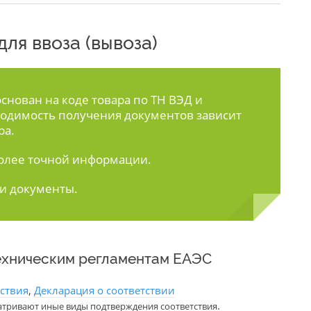
ля ввоза (вывоза)
нован на коде товара по ТН ВЭД и
одимость получения документов зависит
ра.
олее точной информации.
ти документы.
ехническим регламентам ЕАЭС
тствия
,
Декларация о соответствии
.
атривают иные виды подтверждения соответствия