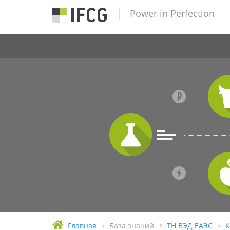
Power in Perfection
Главная
База знаний
ТН ВЭД ЕАЭС
К