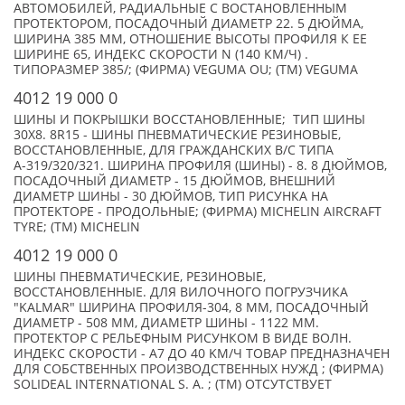
АВТОМОБИЛЕЙ, РАДИАЛЬНЫЕ С ВОСТАНОВЛЕННЫМ
ПРОТЕКТОРОМ, ПОСАДОЧНЫЙ ДИАМЕТР 22. 5 ДЮЙМА,
ШИРИНА 385 ММ, ОТНОШЕНИЕ ВЫСОТЫ ПРОФИЛЯ К ЕЕ
ШИРИНЕ 65, ИНДЕКС СКОРОСТИ N (140 КМ/Ч) .
ТИПОРАЗМЕР 385/; (ФИРМА) VEGUMA OU; (TM) VEGUMA
4012 19 000 0
ШИНЫ И ПОКРЫШКИ ВОССТАНОВЛЕННЫЕ; ТИП ШИНЫ
30Х8. 8R15 - ШИНЫ ПНЕВМАТИЧЕСКИЕ РЕЗИНОВЫЕ,
ВОССТАНОВЛЕННЫЕ, ДЛЯ ГРАЖДАНСКИХ В/С ТИПА
А-319/320/321. ШИРИНА ПРОФИЛЯ (ШИНЫ) - 8. 8 ДЮЙМОВ,
ПОСАДОЧНЫЙ ДИАМЕТР - 15 ДЮЙМОВ, ВНЕШНИЙ
ДИАМЕТР ШИНЫ - 30 ДЮЙМОВ, ТИП РИСУНКА НА
ПРОТЕКТОРЕ - ПРОДОЛЬНЫЕ; (ФИРМА) MICHELIN AIRCRAFT
TYRE; (TM) MICHELIN
4012 19 000 0
ШИНЫ ПНЕВМАТИЧЕСКИЕ, РЕЗИНОВЫЕ,
ВОССТАНОВЛЕННЫЕ. ДЛЯ ВИЛОЧНОГО ПОГРУЗЧИКА
"KALMAR" ШИРИНА ПРОФИЛЯ-304, 8 ММ, ПОСАДОЧНЫЙ
ДИАМЕТР - 508 ММ, ДИАМЕТР ШИНЫ - 1122 ММ.
ПРОТЕКТОР С РЕЛЬЕФНЫМ РИСУНКОМ В ВИДЕ ВОЛН.
ИНДЕКС СКОРОСТИ - A7 ДО 40 KM/Ч ТОВАР ПРЕДНАЗНАЧЕН
ДЛЯ СОБСТВЕННЫХ ПРОИЗВОДСТВЕННЫХ НУЖД ; (ФИРМА)
SOLIDEAL INTERNATIONAL S. A. ; (TM) ОТСУТСТВУЕТ