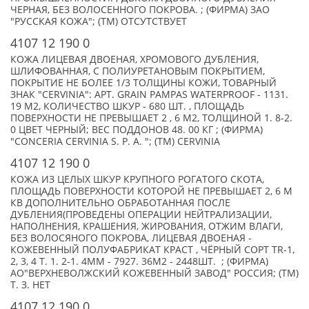
ЧЕРНАЯ, БЕЗ ВОЛОСЕННОГО ПОКРОВА. ; (ФИРМА) ЗАО
"РУССКАЯ КОЖА"; (TM) ОТСУТСТВУЕТ
4107 12 190 0
КОЖА ЛИЦЕВАЯ ДВОЕНАЯ, ХРОМОВОГО ДУБЛЕНИЯ,
ШЛИФОВАННАЯ, С ПОЛИУРЕТАНОВЫМ ПОКРЫТИЕМ,
ПОКРЫТИЕ НЕ БОЛЕЕ 1/3 ТОЛЩИНЫ КОЖИ, ТОВАРНЫЙ
ЗНАК "CERVINIA": АРТ. GRAIN PAMPAS WATERPROOF - 1131.
19 М2, КОЛИЧЕСТВО ШКУР - 680 ШТ. , ПЛОЩАДЬ
ПОВЕРХНОСТИ НЕ ПРЕВЫШАЕТ 2 , 6 М2, ТОЛЩИНОЙ 1. 8-2.
0 ЦВЕТ ЧЕРНЫЙ; ВЕС ПОДДОНОВ 48. 00 КГ ; (ФИРМА)
"CONCERIA CERVINIA S. P. A. "; (TM) CERVINIA
4107 12 190 0
КОЖА ИЗ ЦЕЛЫХ ШКУР КРУПНОГО РОГАТОГО СКОТА,
ПЛОЩАДЬ ПОВЕРХНОСТИ КОТОРОЙ НЕ ПРЕВЫШАЕТ 2, 6 М
КВ ДОПОЛНИТЕЛЬНО ОБРАБОТАННАЯ ПОСЛЕ
ДУБЛЕНИЯ(ПРОВЕДЕНЫ ОПЕРАЦИИ НЕЙТРАЛИЗАЦИИ,
НАПОЛНЕНИЯ, КРАШЕНИЯ, ЖИРОВАНИЯ, ОТЖИМ ВЛАГИ,
БЕЗ ВОЛОСЯНОГО ПОКРОВА, ЛИЦЕВАЯ ДВОЕНАЯ -
КОЖЕВЕННЫЙ ПОЛУФАБРИКАТ КРАСТ , ЧЁРНЫЙ СОРТ TR-1,
2, 3, 4 Т. 1. 2-1. 4ММ - 7927. 36М2 - 2448ШТ. ; (ФИРМА)
АО"ВЕРХНЕВОЛЖСКИЙ КОЖЕВЕННЫЙ ЗАВОД" РОССИЯ; (TM)
Т. З. НЕТ
4107 12 190 0