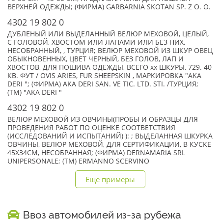
ВЕРХНЕЙ ОДЕЖДЫ; (ФИРМА) GARBARNIA SKOTAN SP. Z O. O.
4302 19 802 0
ДУБЛЕНЫЙ ИЛИ ВЫДЕЛАННЫЙ ВЕЛЮР МЕХОВОЙ, ЦЕЛЫЙ,
С ГОЛОВОЙ, ХВОСТОМ ИЛИ ЛАПАМИ ИЛИ БЕЗ НИХ,
НЕСОБРАННЫЙ, , ТУРЦИЯ; ВЕЛЮР МЕХОВОЙ ИЗ ШКУР ОВЕЦ
ОБЫКНОВЕННЫХ, ЦВЕТ ЧЕРНЫЙ, БЕЗ ГОЛОВ, ЛАП И
ХВОСТОВ, ДЛЯ ПОШИВА ОДЕЖДЫ, ВСЕГО xx ШКУРЫ, 729. 40
КВ. ФУТ / OVIS ARIES, FUR SHEEPSKIN , МАРКИРОВКА "AKA
DERI "; (ФИРМА) AKA DERI SAN. VE TIC. LTD. STI. /ТУРЦИЯ;
(TM) "AKA DERI "
4302 19 802 0
ВЕЛЮР МЕХОВОЙ ИЗ ОВЧИНЫ(ПРОБЫ И ОБРАЗЦЫ ДЛЯ
ПРОВЕДЕНИЯ РАБОТ ПО ОЦЕНКЕ СООТВЕТСТВИЯ
(ИССЛЕДОВАНИЙ И ИСПЫТАНИЙ) ): ; ВЫДЕЛАННАЯ ШКУРКА
ОВЧИНЫ, ВЕЛЮР МЕХОВОЙ, ДЛЯ СЕРТИФИКАЦИИ, В КУСКЕ
45Х34СМ, НЕСОБРАННАЯ; (ФИРМА) DERNAMARIA SRL
UNIPERSONALE; (TM) ERMANNO SCERVINO
Еще примеры
Ввоз автомобилей из-за рубежа