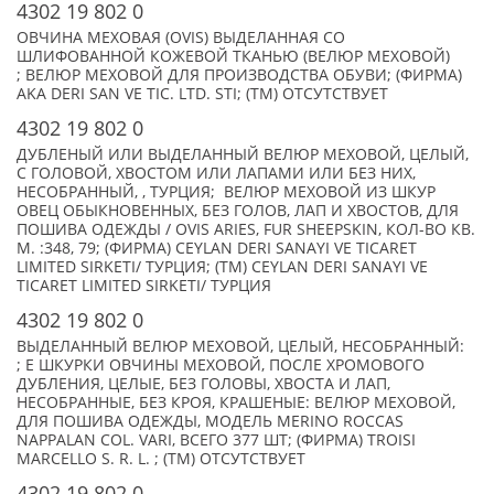
4302 19 802 0
ОВЧИНА МЕХОВАЯ (OVIS) ВЫДЕЛАННАЯ СО
ШЛИФОВАННОЙ КОЖЕВОЙ ТКАНЬЮ (ВЕЛЮР МЕХОВОЙ)
; ВЕЛЮР МЕХОВОЙ ДЛЯ ПРОИЗВОДСТВА ОБУВИ; (ФИРМА)
AKA DERI SAN VE TIC. LTD. STI; (TM) ОТСУТСТВУЕТ
4302 19 802 0
ДУБЛЕНЫЙ ИЛИ ВЫДЕЛАННЫЙ ВЕЛЮР МЕХОВОЙ, ЦЕЛЫЙ,
С ГОЛОВОЙ, ХВОСТОМ ИЛИ ЛАПАМИ ИЛИ БЕЗ НИХ,
НЕСОБРАННЫЙ, , ТУРЦИЯ; ВЕЛЮР МЕХОВОЙ ИЗ ШКУР
ОВЕЦ ОБЫКНОВЕННЫХ, БЕЗ ГОЛОВ, ЛАП И ХВОСТОВ, ДЛЯ
ПОШИВА ОДЕЖДЫ / OVIS ARIES, FUR SHEEPSKIN, КОЛ-ВО КВ.
М. :348, 79; (ФИРМА) CЕYLAN DERI SANAYI VE TICARET
LIMITED SIRKETI/ ТУРЦИЯ; (TM) CЕYLAN DERI SANAYI VE
TICARET LIMITED SIRKETI/ ТУРЦИЯ
4302 19 802 0
ВЫДЕЛАННЫЙ ВЕЛЮР МЕХОВОЙ, ЦЕЛЫЙ, НЕСОБРАННЫЙ:
; Е ШКУРКИ ОВЧИНЫ МЕХОВОЙ, ПОСЛЕ ХРОМОВОГО
ДУБЛЕНИЯ, ЦЕЛЫЕ, БЕЗ ГОЛОВЫ, ХВОСТА И ЛАП,
НЕСОБРАННЫЕ, БЕЗ КРОЯ, КРАШЕНЫЕ: ВЕЛЮР МЕХОВОЙ,
ДЛЯ ПОШИВА ОДЕЖДЫ, МОДЕЛЬ MERINO ROCCAS
NAPPALAN COL. VARI, ВСЕГО 377 ШТ; (ФИРМА) TROISI
MARCELLO S. R. L. ; (TM) ОТСУТСТВУЕТ
4302 19 802 0