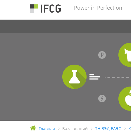
Power in Perfection
Главная
База знаний
ТН ВЭД ЕАЭС
К