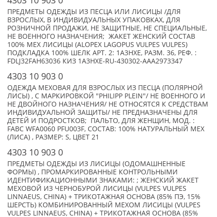
4303 10 903 0
ПРЕДМЕТЫ ОДЕЖДЫ ИЗ ПЕСЦА ИЛИ ЛИСИЦЫ /ДЛЯ
ВЗРОСЛЫХ, В ИНДИВИДУАЛЬНЫХ УПАКОВКАХ, ДЛЯ
РОЗНИЧНОЙ ПРОДАЖИ, НЕ ЗАЩИТНЫЕ, НЕ СПЕЦИАЛЬНЫЕ,
НЕ ВОЕННОГО НАЗНАЧЕНИЯ; ЖАКЕТ ЖЕНСКИЙ СОСТАВ
100% МЕХ ЛИСИЦЫ (ALOPEX LAGOPUS VULPES VULPES)
ПОДКЛАДКА 100% ШЕЛК АРТ. 2: 1A3HXE, РАЗМ. 36, РЕФ. :
FDLJ32FAH63036 КИЗ 1A3HXE-RU-430302-AAA2973347
4303 10 903 0
ОДЕЖДА МЕХОВАЯ ДЛЯ ВЗРОСЛЫХ ИЗ ПЕСЦА (ПОЛЯРНОЙ
ЛИСЫ) , С МАРКИРОВКОЙ "PHILIPP PLEIN"/ НЕ ВОЕННОГО И
НЕ ДВОЙНОГО НАЗНАЧЕНИЯ/ НЕ ОТНОСЯТСЯ К СРЕДСТВАМ
ИНДИВИДУАЛЬНОЙ ЗАЩИТЫ/ НЕ ПРЕДНАЗНАЧЕНЫ ДЛЯ
ДЕТЕЙ И ПОДРОСТКОВ; ПАЛЬТО, ДЛЯ ЖЕНЩИН, МОД. :
FABC WFA0060 PFU003F, СОСТАВ: 100% НАТУРАЛЬНЫЙ МЕХ
(ЛИСА) , РАЗМЕР: S, ЦВЕТ 21
4303 10 903 0
ПРЕДМЕТЫ ОДЕЖДЫ ИЗ ЛИСИЦЫ (ОДОМАШНЕННЫЕ
ФОРМЫ) , ПРОМАРКИРОВАННЫЕ КОНТРОЛЬНЫМИ
ИДЕНТИФИКАЦИОННЫМИ ЗНАКАМИ: ; ЖЕНСКИЙ ЖАКЕТ
МЕХОВОЙ ИЗ ЧЕРНОБУРОЙ ЛИСИЦЫ (VULPES VULPES
LINNAEUS, CHINA) + ТРИКОТАЖНАЯ ОСНОВА (85% ПЭ, 15%
ШЕРСТЬ) КОМБИНИРОВАННЫЙ МЕХОМ ЛИСИЦЫ (VULPES
VULPES LINNAEUS, CHINA) + ТРИКОТАЖНАЯ ОСНОВА (85%