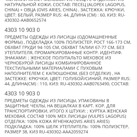
НАТУРАЛЬНОЙ КОЖИ, СОСТАВ: ПЕСЕЦ (ALOPEX LAGOPUS,
CHINA) + ОВЦА (OVIS ARIES, CHINA) , ЗАСТЕЖКА: КРЮЧКИ,
ЦВЕТ: БЕЛЫЙ, РАЗМЕР RUS: 44, ДЛИНА (СМ) : 60, КИЗ: RU-
430302-AAB0652574
4303 10 903 0
ПРЕДМЕТЫ ОДЕЖДЫ ИЗ ЛИСИЦЫ (ОДОМАШНЕННЫЕ
ФОРМЫ) , ПОДКЛАДКА 100% ПОЛИЭСТЕР, РОСТ 166-173 СМ,
ОБХВАТ ГРУДИ 94-105 СМ, ОБХВАТ ТАЛИИ 67-77 СМ, БЕЗ
УТЕПЛИТЕЛЯ, ПРОМАРКИРОВАННЫЕ КОНТР. ИДЕНТИФ.
ЗНАКАМИ: ; ЖЕНСКОЕ ПОЛУПАЛЬТО МЕХОВОЕ ИЗ
ЧЕРНОБУРОЙ ЛИСИЦЫ КОМБИНИРОВАННОЕ
ТЕКСТИЛЬНЫМИ МАТЕРИАЛАМИ С ПУХОВЫМ
НАПОЛНИТЕЛЕМ С КАПЮШОНОМ, (БЕЗ ОТДЕЛКИ) , НА
ЗАСТЕЖКЕ: КРЮЧКИ, ЦВЕТ: ГОЛУБОЙ/СИНИЙ, РАЗМЕР RUS:
44, ДЛИНА(СМ) : 110, КИЗ: RU-430302-AAB0763490, СОСТАВ:
4303 10 903 0
ПРЕДМЕТЫ ОДЕЖДЫ ИЗ ЛИСИЦЫ, УПАКОВАНЫ В
ЗАЩИТНЫЕ ЧЕХЛЫ, НА ВЕШАЛКАХ В КАРТ. КОР. ДЛЯ
ТРАНСПОРТИРОВКИ, ИТОГО X ШТУКИ: ; КУРТКА ЖЕНСКАЯ
МЕХОВАЯ, СОСТАВ 100% МЕХ ЛИСИЦЫ (VULPES LAGOPUS)
ОТДЕЛКА: 100% КОЖА ЯГНЕНКА(OVIS ARIES ARIES)
ПОДКЛАДКА: 100% ШЕЛК УТЕПЛИТЕЛЬ: 100% ПОЛИЭСТЕР,
РАЗМЕР 38, КИЗ RU-430302-AAA2059274