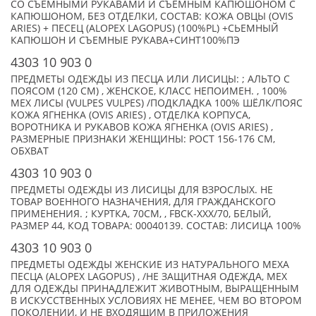
СО СЪЕМНЫМИ РУКАВАМИ И СЪЕМНЫМ КАПЮШОНОМ С
КАПЮШОНОМ, БЕЗ ОТДЕЛКИ, СОСТАВ: КОЖА ОВЦЫ (OVIS
ARIES) + ПЕСЕЦ (ALOPEX LAGOPUS) (100%PL) +СЬЕМНЫЙ
КАПЮШОН И СЪЕМНЫЕ РУКАВА+СИНТ100%ПЭ
4303 10 903 0
ПРЕДМЕТЫ ОДЕЖДЫ ИЗ ПЕСЦА ИЛИ ЛИСИЦЫ: ; АЛЬТО C
ПОЯСОМ (120 СМ) , ЖЕНСКОЕ, КЛАСС НЕПОИМЕН. , 100%
МЕХ ЛИСЫ (VULPES VULPES) /ПОДКЛАДКА 100% ШЁЛК/ПОЯС
КОЖА ЯГНЕНКА (OVIS ARIES) , ОТДЕЛКА КОРПУСА,
ВОРОТНИКА И РУКАВОВ КОЖА ЯГНЕНКА (OVIS ARIES) ,
РАЗМЕРНЫЕ ПРИЗНАКИ ЖЕНЩИНЫ: РОСТ 156-176 СМ,
ОБХВАТ
4303 10 903 0
ПРЕДМЕТЫ ОДЕЖДЫ ИЗ ЛИСИЦЫ ДЛЯ ВЗРОСЛЫХ. НЕ
ТОВАР ВОЕННОГО НАЗНАЧЕНИЯ, ДЛЯ ГРАЖДАНСКОГО
ПРИМЕНЕНИЯ. ; КУРТКА, 70СМ, , FBCK-XXX/70, БЕЛЫЙ,
РАЗМЕР 44, КОД ТОВАРА: 00040139. СОСТАВ: ЛИСИЦА 100%
4303 10 903 0
ПРЕДМЕТЫ ОДЕЖДЫ ЖЕНСКИЕ ИЗ НАТУРАЛЬНОГО МЕХА
ПЕСЦА (ALOPEX LAGOPUS) , /НЕ ЗАЩИТНАЯ ОДЕЖДА, МЕХ
ДЛЯ ОДЕЖДЫ ПРИНАДЛЕЖИТ ЖИВОТНЫМ, ВЫРАЩЕННЫМ
В ИСКУССТВЕННЫХ УСЛОВИЯХ НЕ МЕНЕЕ, ЧЕМ ВО ВТОРОМ
ПОКОЛЕНИИ, И НЕ ВХОДЯЩИМ В ПРИЛОЖЕНИЯ