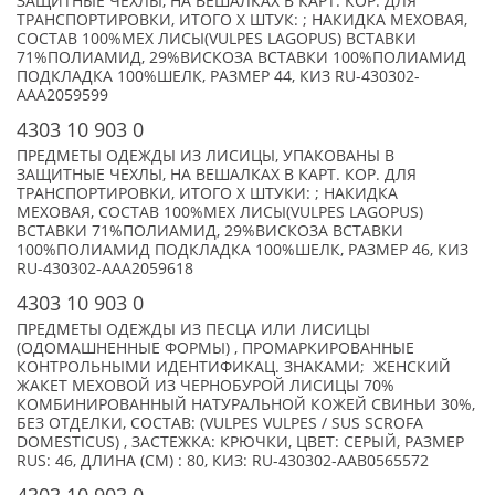
ЗАЩИТНЫЕ ЧЕХЛЫ, НА ВЕШАЛКАХ В КАРТ. КОР. ДЛЯ
ТРАНСПОРТИРОВКИ, ИТОГО X ШТУК: ; НАКИДКА МЕХОВАЯ,
СОСТАВ 100%МЕХ ЛИСЫ(VULPES LAGOPUS) ВСТАВКИ
71%ПОЛИАМИД, 29%ВИСКОЗА ВСТАВКИ 100%ПОЛИАМИД
ПОДКЛАДКА 100%ШЕЛК, РАЗМЕР 44, КИЗ RU-430302-
AAA2059599
4303 10 903 0
ПРЕДМЕТЫ ОДЕЖДЫ ИЗ ЛИСИЦЫ, УПАКОВАНЫ В
ЗАЩИТНЫЕ ЧЕХЛЫ, НА ВЕШАЛКАХ В КАРТ. КОР. ДЛЯ
ТРАНСПОРТИРОВКИ, ИТОГО X ШТУКИ: ; НАКИДКА
МЕХОВАЯ, СОСТАВ 100%МЕХ ЛИСЫ(VULPES LAGOPUS)
ВСТАВКИ 71%ПОЛИАМИД, 29%ВИСКОЗА ВСТАВКИ
100%ПОЛИАМИД ПОДКЛАДКА 100%ШЕЛК, РАЗМЕР 46, КИЗ
RU-430302-AAA2059618
4303 10 903 0
ПРЕДМЕТЫ ОДЕЖДЫ ИЗ ПЕСЦА ИЛИ ЛИСИЦЫ
(ОДОМАШНЕННЫЕ ФОРМЫ) , ПРОМАРКИРОВАННЫЕ
КОНТРОЛЬНЫМИ ИДЕНТИФИКАЦ. ЗНАКАМИ; ЖЕНСКИЙ
ЖАКЕТ МЕХОВОЙ ИЗ ЧЕРНОБУРОЙ ЛИСИЦЫ 70%
КОМБИНИРОВАННЫЙ НАТУРАЛЬНОЙ КОЖЕЙ СВИНЬИ 30%,
БЕЗ ОТДЕЛКИ, СОСТАВ: (VULPES VULPES / SUS SCROFA
DOMESTICUS) , ЗАСТЕЖКА: КРЮЧКИ, ЦВЕТ: СЕРЫЙ, РАЗМЕР
RUS: 46, ДЛИНА (СМ) : 80, КИЗ: RU-430302-AAB0565572