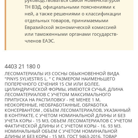
руководствоваться самой номенклатурой
ТН ВЭД, официальными пояснениями к
ней, а также решениями о классификации
отдельных товаров, принимаемыми
Евразийской экономической комиссией
или таможенными органами государств-
членов ЕАЭС.
4403 21 180 0
ЛЕСОМАТЕРИАЛЫ ИЗ СОСНЫ ОБЫКНОВЕННОЙ ВИДА
"PINYS SYLVESTRIS L. " С РАЗМЕРОМ НАИМЕНЬШЕГО
ПОПЕРЕЧНОГО СЕЧЕНИЯ 15 СМ ИЛИ БОЛЕЕ,
ЦИЛИНДРИЧЕСКОЙ ФОРМЫ, ИМЕЮТСЯ СУЧЬЯ, ДЛИНА
ЛЕСОМАТЕРИАЛОВ С УЧЕТОМ МАКСИМАЛЬНОГО
ПРИПУСКА НА РАСПИЛОВКУ - НЕ МЕНЕЕ 1 М,
НЕОКОРЕННЫЕ, НЕОБРАБОТАННЫЕ, ОБРАБОТКА
КОНСЕРВАНТОМ , ОБЪЕМ ЛЕСОМАТЕРИАЛОВ, УКАЗАННЫЙ
В КОНТРАКТЕ, С УЧЕТОМ НОМИНАЛЬНОЙ ДЛИНЫ И БЕЗ
УЧЕТА КОРЫ - 15 М3, ОБЪЕМ ЛЕСОМАТЕРИАЛОВ С УЧЕТОМ
ФАКТИЧЕСКОЙ ДЛИНЫ И С УЧЕТОМ КОРЫ - 16. 93 М3.
НОМИНАЛЬНЫЙ ОБЪЕМ С УЧЕТОМ НОМИНАЛЬНОЙ
ДЛИНЫ И БЕЗ КОРЫ - 15 М3. ГОСТ 9463-2016. ТОВАР