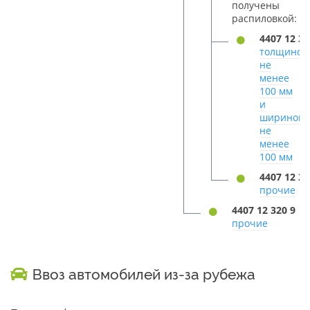
получены
распиловкой:
4407 12 32
толщиной
не
менее
100 мм
и
шириной
не
менее
100 мм
4407 12 32
прочие
4407 12 320 9
прочие
Ввоз автомобилей из-за рубежа