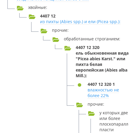
хвойные:
4407 12
из пихты (Abies spp.) и ели (Picea spp.):
прочие:
обработанные строганием:
4407 12 320
ель обыкновенная вида
"Picea abies Karst." или
пихта белая
европейская (Abies alba
Mill.):
4407 12 320 1
влажностью не
более 22%
прочие:
у которых две
или более
плоскопаралле
пласти