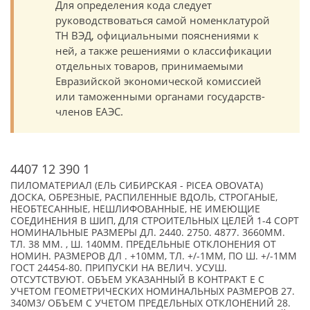
Для определения кода следует
руководствоваться самой номенклатурой
ТН ВЭД, официальными пояснениями к
ней, а также решениями о классификации
отдельных товаров, принимаемыми
Евразийской экономической комиссией
или таможенными органами государств-
членов ЕАЭС.
4407 12 390 1
ПИЛОМАТЕРИАЛ (ЕЛЬ СИБИРСКАЯ - PICEA OBOVATA)
ДОСКА, ОБРЕЗНЫЕ, РАСПИЛЕННЫЕ ВДОЛЬ, СТРОГАНЫЕ,
НЕОБТЕСАННЫЕ, НЕШЛИФОВАННЫЕ, НЕ ИМЕЮЩИЕ
СОЕДИНЕНИЯ В ШИП, ДЛЯ СТРОИТЕЛЬНЫХ ЦЕЛЕЙ 1-4 СОРТ
НОМИНАЛЬНЫЕ РАЗМЕРЫ ДЛ. 2440. 2750. 4877. 3660ММ.
ТЛ. 38 ММ. , Ш. 140ММ. ПРЕДЕЛЬНЫЕ ОТКЛОНЕНИЯ ОТ
НОМИН. РАЗМЕРОВ ДЛ . +10ММ, ТЛ. +/-1ММ, ПО Ш. +/-1ММ
ГОСТ 24454-80. ПРИПУСКИ НА ВЕЛИЧ. УСУШ.
ОТСУТСТВУЮТ. ОБЪЕМ УКАЗАННЫЙ В КОНТРАКТ Е С
УЧЕТОМ ГЕОМЕТРИЧЕСКИХ НОМИНАЛЬНЫХ РАЗМЕРОВ 27.
340М3/ ОБЪЕМ С УЧЕТОМ ПРЕДЕЛЬНЫХ ОТКЛОНЕНИЙ 28.