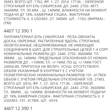
36М3, ВСЕГО ШТ. 1762, ФР. 1. 27. 2014. 17136. ; ОБРЕЗНОЙ
СТРОГАНЫЙ Х/П ЕЛЬ СИБИРСКАЯ, ДЛ. 2440. 2750. 4877.
3660ММ. ТЛ. 39 ММ. , Ш. 140ММ. ВЛАЖНОСТИ НА МОМЕНТ
ПОДАЧИ ДТ 18%, КАМЕРНАЯ СУШКА , ФАКТУРНАЯ
СТОИМОСТЬ X. X USD/М3 -27. 340МX. ШТ. -1762; (ФИРМА) ;
(TM)
4407 12 390 1
ПИЛОМАТЕРИАЛ (ЕЛЬ СИБИРСКАЯ - PICEA OBOVATA)
ДОСКА, ОБРЕЗНЫЕ, РАСПИЛЕННЫЕ ВДОЛЬ, СТРОГАНЫЕ,
НЕОБТЕСАННЫЕ, НЕШЛИФОВАННЫЕ, НЕ ИМЕЮЩИЕ
СОЕДИНЕНИЯ В ШИП, ДЛЯ СТРОИТЕЛЬНЫХ ЦЕЛЕЙ 1-4 СОРТ
НОМИНАЛЬНЫЕ РАЗМЕРЫ ДЛ. 2440. 2750. 3660ММ. ТЛ.
38ММ. , Ш. 140ММ. ПРЕДЕЛЬНЫЕ ОТКЛОНЕНИЯ ОТ НОМИН.
РАЗМЕРОВ ДЛ . +10ММ, ТЛ. +/-1ММ, ПО Ш. +/-1ММ ГОСТ
24454-80. ПРИПУСКИ НА ВЕЛИЧ. УСУШ. ОТСУТСТВУЮТ.
ОБЪЕМ УКАЗАННЫЙ В КОНТРАКТ Е С УЧЕТОМ
ГЕОМЕТРИЧЕСКИХ НОМИНАЛЬНЫХ РАЗМЕРОВ 101. 417М3/
ОБЪЕМ С УЧЕТОМ ПРЕДЕЛЬНЫХ ОТКЛОНЕНИЙ 105. 21М3,
ВСЕГО ШТ. 6916, ФР. 1. 27. 2014. 17136. ; ОБРЕЗНОЙ
СТРОГАНЫЙ Х/П ЕЛЬ СИБИРСКАЯ, ДЛ. 2440. 2750. 3660ММ.
ТЛ. 38ММ. , Ш. 140ММ. ВЛАЖНОСТИ НА МОМЕНТ ПОДАЧИ
ДТ 18%, КАМЕРНАЯ СУШКА , ФАКТУРНАЯ СТОИМОСТЬ X. X
USD/М3 -101. 417МX. ШТ. -6916
4407 12 390 1