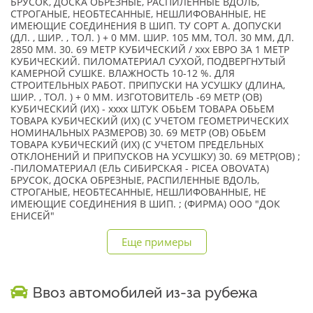
БРУСОК, ДОСКА ОБРЕЗНЫЕ, РАСПИЛЕННЫЕ ВДОЛЬ,
СТРОГАНЫЕ, НЕОБТЕСАННЫЕ, НЕШЛИФОВАННЫЕ, НЕ
ИМЕЮЩИЕ СОЕДИНЕНИЯ В ШИП. ТУ СОРТ А. ДОПУСКИ
(ДЛ. , ШИР. , ТОЛ. ) + 0 ММ. ШИР. 105 ММ, ТОЛ. 30 ММ, ДЛ.
2850 ММ. 30. 69 МЕТР КУБИЧЕСКИЙ / xxx ЕВРО ЗА 1 МЕТР
КУБИЧЕСКИЙ. ПИЛОМАТЕРИАЛ СУХОЙ, ПОДВЕРГНУТЫЙ
КАМЕРНОЙ СУШКЕ. ВЛАЖНОСТЬ 10-12 %. ДЛЯ
СТРОИТЕЛЬНЫХ РАБОТ. ПРИПУСКИ НА УСУШКУ (ДЛИНА,
ШИР. , ТОЛ. ) + 0 ММ. ИЗГОТОВИТЕЛЬ -69 МЕТР (ОВ)
КУБИЧЕСКИЙ (ИХ) - xxxx ШТУК ОБЬЕМ ТОВАРА ОБЬЕМ
ТОВАРА КУБИЧЕСКИЙ (ИХ) (С УЧЕТОМ ГЕОМЕТРИЧЕСКИХ
НОМИНАЛЬНЫХ РАЗМЕРОВ) 30. 69 МЕТР (ОВ) ОБЬЕМ
ТОВАРА КУБИЧЕСКИЙ (ИХ) (С УЧЕТОМ ПРЕДЕЛЬНЫХ
ОТКЛОНЕНИЙ И ПРИПУСКОВ НА УСУШКУ) 30. 69 МЕТР(ОВ) ;
-ПИЛОМАТЕРИАЛ (ЕЛЬ СИБИРСКАЯ - PICEA OBOVATA)
БРУСОК, ДОСКА ОБРЕЗНЫЕ, РАСПИЛЕННЫЕ ВДОЛЬ,
СТРОГАНЫЕ, НЕОБТЕСАННЫЕ, НЕШЛИФОВАННЫЕ, НЕ
ИМЕЮЩИЕ СОЕДИНЕНИЯ В ШИП. ; (ФИРМА) ООО "ДОК
ЕНИСЕЙ"
Еще примеры
Ввоз автомобилей из-за рубежа