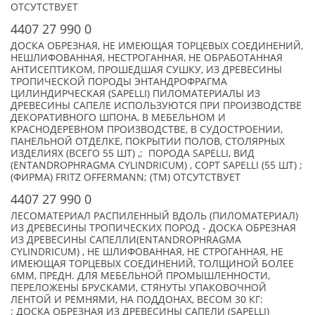
ОТСУТСТВУЕТ
4407 27 990 0
ДОСКА ОБРЕЗНАЯ, НЕ ИМЕЮЩАЯ ТОРЦЕВЫХ СОЕДИНЕНИЙ,
НЕШЛИФОВАННАЯ, НЕСТРОГАННАЯ, НЕ ОБРАБОТАННАЯ
АНТИСЕПТИКОМ, ПРОШЕДШАЯ СУШКУ, ИЗ ДРЕВЕСИНЫ
ТРОПИЧЕСКОЙ ПОРОДЫ ЭНТАНДРОФРАГМА
ЦИЛИНДИРЧЕСКАЯ (SAPELLI) ПИЛОМАТЕРИАЛЫ ИЗ
ДРЕВЕСИНЫ САПЕЛЕ ИСПОЛЬЗУЮТСЯ ПРИ ПРОИЗВОДСТВЕ
ДЕКОРАТИВНОГО ШПОНА, В МЕБЕЛЬНОМ И
КРАСНОДЕРЕВНОМ ПРОИЗВОДСТВЕ, В СУДОСТРОЕНИИ,
ПАНЕЛЬНОЙ ОТДЕЛКЕ, ПОКРЫТИИ ПОЛОВ, СТОЛЯРНЫХ
ИЗДЕЛИЯХ (ВСЕГО 55 ШТ) ,; ПОРОДА SAPELLI, ВИД
(ENTANDROPHRAGMA CYLINDRICUM) , СОРТ SAPELLI (55 ШТ) ;
(ФИРМА) FRITZ OFFERMANN; (TM) ОТСУТСТВУЕТ
4407 27 990 0
ЛЕСОМАТЕРИАЛ РАСПИЛЕННЫЙ ВДОЛЬ (ПИЛОМАТЕРИАЛ)
ИЗ ДРЕВЕСИНЫ ТРОПИЧЕСКИХ ПОРОД - ДОСКА ОБРЕЗНАЯ
ИЗ ДРЕВЕСИНЫ САПЕЛЛИ(ENTANDROPHRAGMA
CYLINDRICUM) , НЕ ШЛИФОВАННАЯ, НЕ СТРОГАННАЯ, НЕ
ИМЕЮЩАЯ ТОРЦЕВЫХ СОЕДИНЕНИЙ, ТОЛЩИНОЙ БОЛЕЕ
6ММ, ПРЕДН. ДЛЯ МЕБЕЛЬНОЙ ПРОМЫШЛЕННОСТИ,
ПЕРЕЛОЖЕНЫ БРУСКАМИ, СТЯНУТЫ УПАКОВОЧНОЙ
ЛЕНТОЙ И РЕМНЯМИ, НА ПОДДОНАХ, ВЕСОМ 30 КГ:
; ДОСКА ОБРЕЗНАЯ ИЗ ДРЕВЕСИНЫ САПЕЛИ (SAPELLI)