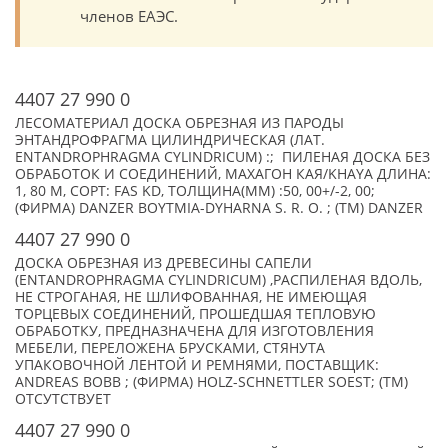
членов ЕАЭС.
4407 27 990 0
ЛЕСОМАТЕРИАЛ ДОСКА ОБРЕЗНАЯ ИЗ ПАРОДЫ
ЭНТАНДРОФРАГМА ЦИЛИНДРИЧЕСКАЯ (ЛАТ.
ENTANDROPHRAGMA CYLINDRICUM) :; ПИЛЕНАЯ ДОСКА БЕЗ
ОБРАБОТОК И СОЕДИНЕНИЙ, МАХАГОН КАЯ/KHAYA ДЛИНА:
1, 80 М, СОРТ: FAS KD, ТОЛЩИНА(ММ) :50, 00+/-2, 00;
(ФИРМА) DANZER BOYTMIA-DYHARNA S. R. O. ; (TM) DANZER
4407 27 990 0
ДОСКА ОБРЕЗНАЯ ИЗ ДРЕВЕСИНЫ САПЕЛИ
(ENTANDROPHRAGMA CYLINDRICUM) ,РАСПИЛЕНАЯ ВДОЛЬ,
НЕ СТРОГАНАЯ, НЕ ШЛИФОВАННАЯ, НЕ ИМЕЮЩАЯ
ТОРЦЕВЫХ СОЕДИНЕНИЙ, ПРОШЕДШАЯ ТЕПЛОВУЮ
ОБРАБОТКУ, ПРЕДНАЗНАЧЕНА ДЛЯ ИЗГОТОВЛЕНИЯ
МЕБЕЛИ, ПЕРЕЛОЖЕНА БРУСКАМИ, СТЯНУТА
УПАКОВОЧНОЙ ЛЕНТОЙ И РЕМНЯМИ, ПОСТАВЩИК:
ANDREAS BOBB ; (ФИРМА) HOLZ-SCHNETTLER SOEST; (TM)
ОТСУТСТВУЕТ
4407 27 990 0