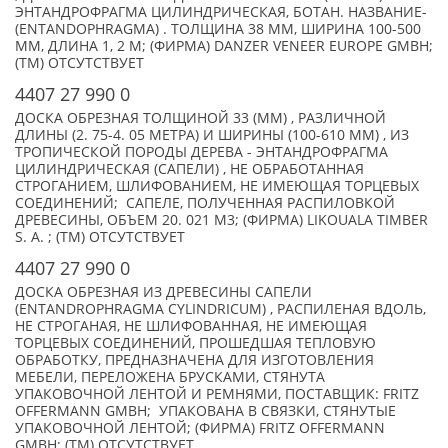
ЭНТАНДРОФРАГМА ЦИЛИНДРИЧЕСКАЯ, БОТАН. НАЗВАНИЕ-
(ENTANDOPHRAGMA) . ТОЛЩИНА 38 ММ, ШИРИНА 100-500
ММ, ДЛИНА 1, 2 М; (ФИРМА) DANZER VENEER EUROPE GMBH;
(TM) ОТСУТСТВУЕТ
4407 27 990 0
ДОСКА ОБРЕЗНАЯ ТОЛЩИНОЙ 33 (ММ) , РАЗЛИЧНОЙ
ДЛИНЫ (2. 75-4. 05 МЕТРА) И ШИРИНЫ (100-610 ММ) , ИЗ
ТРОПИЧЕСКОЙ ПОРОДЫ ДЕРЕВА - ЭНТАНДРОФРАГМА
ЦИЛИНДРИЧЕСКАЯ (САПЕЛИ) , НЕ ОБРАБОТАННАЯ
СТРОГАНИЕМ, ШЛИФОВАНИЕМ, НЕ ИМЕЮЩАЯ ТОРЦЕВЫХ
СОЕДИНЕНИЙ; САПЕЛЕ, ПОЛУЧЕННАЯ РАСПИЛОВКОЙ
ДРЕВЕСИНЫ, ОБЪЕМ 20. 021 М3; (ФИРМА) LIKOUALA TIMBER
S. A. ; (TM) ОТСУТСТВУЕТ
4407 27 990 0
ДОСКА ОБРЕЗНАЯ ИЗ ДРЕВЕСИНЫ САПЕЛИ
(ENTANDROPHRAGMA CYLINDRICUM) , РАСПИЛЕНАЯ ВДОЛЬ,
НЕ СТРОГАНАЯ, НЕ ШЛИФОВАННАЯ, НЕ ИМЕЮЩАЯ
ТОРЦЕВЫХ СОЕДИНЕНИЙ, ПРОШЕДШАЯ ТЕПЛОВУЮ
ОБРАБОТКУ, ПРЕДНАЗНАЧЕНА ДЛЯ ИЗГОТОВЛЕНИЯ
МЕБЕЛИ, ПЕРЕЛОЖЕНА БРУСКАМИ, СТЯНУТА
УПАКОВОЧНОЙ ЛЕНТОЙ И РЕМНЯМИ, ПОСТАВЩИК: FRITZ
OFFERMANN GMBH; УПАКОВАНА В СВЯЗКИ, СТЯНУТЫЕ
УПАКОВОЧНОЙ ЛЕНТОЙ; (ФИРМА) FRITZ OFFERMANN
GMBH; (TM) ОТСУТСТВУЕТ