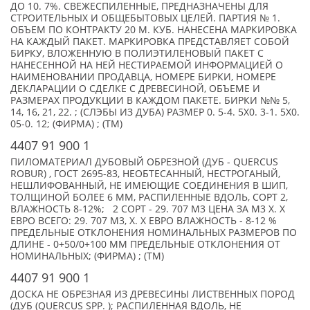
ДО 10. 7%. СВЕЖЕСПИЛЕННЫЕ, ПРЕДНАЗНАЧЕНЫ ДЛЯ
СТРОИТЕЛЬНЫХ И ОБЩЕБЫТОВЫХ ЦЕЛЕЙ. ПАРТИЯ № 1.
ОБЪЕМ ПО КОНТРАКТУ 20 М. КУБ. НАНЕСЕНА МАРКИРОВКА
НА КАЖДЫЙ ПАКЕТ. МАРКИРОВКА ПРЕДСТАВЛЯЕТ СОБОЙ
БИРКУ, ВЛОЖЕННУЮ В ПОЛИЭТИЛЕНОВЫЙ ПАКЕТ С
НАНЕСЕННОЙ НА НЕЙ НЕСТИРАЕМОЙ ИНФОРМАЦИЕЙ О
НАИМЕНОВАНИИ ПРОДАВЦА, НОМЕРЕ БИРКИ, НОМЕРЕ
ДЕКЛАРАЦИИ О СДЕЛКЕ С ДРЕВЕСИНОЙ, ОБЪЕМЕ И
РАЗМЕРАХ ПРОДУКЦИИ В КАЖДОМ ПАКЕТЕ. БИРКИ №№ 5,
14, 16, 21, 22. ; (СЛЭБЫ ИЗ ДУБА) РАЗМЕР 0. 5-4. 5Х0. 3-1. 5Х0.
05-0. 12; (ФИРМА) ; (TM)
4407 91 900 1
ПИЛОМАТЕРИАЛ ДУБОВЫЙ ОБРЕЗНОЙ (ДУБ - QUERCUS
ROBUR) , ГОСТ 2695-83, НЕОБТЕСАННЫЙ, НЕСТРОГАНЫЙ,
НЕШЛИФОВАННЫЙ, НЕ ИМЕЮЩИЕ СОЕДИНЕНИЯ В ШИП,
ТОЛЩИНОЙ БОЛЕЕ 6 ММ, РАСПИЛЕННЫЕ ВДОЛЬ, СОРТ 2,
ВЛАЖНОСТЬ 8-12%; 2 СОРТ - 29. 707 М3 ЦЕНА ЗА М3 X. X
ЕВРО ВСЕГО: 29. 707 М3, X. X ЕВРО ВЛАЖНОСТЬ - 8-12 %
ПРЕДЕЛЬНЫЕ ОТКЛОНЕНИЯ НОМИНАЛЬНЫХ РАЗМЕРОВ ПО
ДЛИНЕ - 0+50/0+100 ММ ПРЕДЕЛЬНЫЕ ОТКЛОНЕНИЯ ОТ
НОМИНАЛЬНЫХ; (ФИРМА) ; (TM)
4407 91 900 1
ДОСКА НЕ ОБРЕЗНАЯ ИЗ ДРЕВЕСИНЫ ЛИСТВЕННЫХ ПОРОД
(ДУБ (QUERCUS SPP. ); РАСПИЛЕННАЯ ВДОЛЬ, НЕ