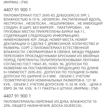
(ФИРМА) ; (TM)
4407 91 900 1
ПИЛОМАТЕРИАЛ ГОСТ 2695-83, ДУБ(QUERCUS SPP. )
ВЛАЖНОСТЬЮ 8-10 %. ,НЕОБРЕЗН. ,РАСПИЛЕННЫЙ ВДОЛЬ,
НЕСТРОГАН. , НЕОБТЕСАН. , НЕШЛИФОВАН. , НЕ ИМЕЮЩИЙ
СОЕДИН. В ШИП, БЕЗ МАРКИР. , ПАКЕТИРОВАН. , НА
ГРУЗОВЫХ МЕСТАХ ПРИКРЕПЛЕНЫ БИРКИ №8-11,
СОДЕРЖАЩАЯ СЛЕДУЮЩУЮ ИНФОРМАЦИЮ:
НИМЕНОВАНИЕ ЮР. ЛИЦА, НОМЕР МЕСТА, НОМЕР
ДЕКЛАРАЦИИ О СДЕЛКЕ С ДРЕВЕСИНОЙ, КОЛИЧЕСТВО И
РАЗМЕРЫ. СОРТ 2 ПИЛОМАТЕРИАЛ ЕСТЕСТВЕННОЙ
ВЛАЖНОСТИ. СФОРМИРОВАН В СВЯЗКИ, МЕЖДУ РЯДАМИ
ПЕРЕЛОЖЕН ПРОКЛАДОЧНЫМИ БРУСКАМИ ИЗ ХВОЙНЫХ
ПОРОД, ПЕРЕТЯНУТЫ ПОЛИПРОПИЛЕНОВЫМИ ЛЕНТАМИ ,
СОГЛАСНО ГОСТ 19041-85, 16369. 96. ДОПУСКИ ПО
РАЗМЕРАМ НА ПОСТАВЛЯЕМУЮ ПРОДУКЦИЮ ПО ДЛИНЕ
0+10ММ(ГОСТ 2695-83) . ДОПУСКИ ПО ТОЛЩИНЕ 0+3ММ,
ДОПУСКИ ПО ШИРИНЕ 0+3 ММ. . ОБЪЕМ С УЧЕТОМ
ГЕОМЕТРИЧЕСКИХ НОМИНАЛЬНЫХ РАЗМЕРОВ-8. 121 М .
КУБ. , ОБЪЕМ С УЧЕТОМ ДОПУСКОВ- 9. 02 М. КУБ. . ЦЕНА-X
ЕВРО ЗА 1М. КУБ; 8-11 ПАКЕТЫ-X ШТУКИ; (ФИРМА) ; (TM)
4407 91 900 1
ПИЛОМАТЕРИАЛЫ ОБРЕЗНЫЕ ИЗ ДУБА, ВЛАЖНОСТИ 10-
20%, ОБЩЕГО НАЗНАЧЕНИЯ, ДОСКА (QUERCUS) ,