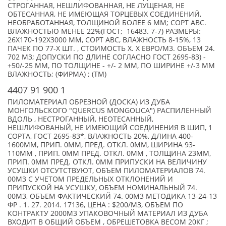
СТРОГАННАЯ, НЕШЛИФОВАННАЯ, НЕ ЛУЩЕНАЯ, НЕ
ОБТЕСАННАЯ, НЕ ИМЕЮЩАЯ ТОРЦЕВЫХ СОЕДИНЕНИЙ,
НЕОБРАБОТАННАЯ, ТОЛЩИНОЙ БОЛЕЕ 6 ММ; СОРТ АВС.
ВЛАЖНОСТЬЮ МЕНЕЕ 22%(ГОСТ; 16483. 7-7) РАЗМЕРЫ:
26Х170-192Х3000 ММ, СОРТ АВС, ВЛАЖНОСТЬ 8-15%, 13
ПАЧЕК ПО 77-X ШТ. , СТОИМОСТЬ X. X ЕВРО/М3. ОБЪЕМ 24.
702 М3; ДОПУСКИ ПО ДЛИНЕ СОГЛАСНО ГОСТ 2695-83) -
+50/-25 ММ, ПО ТОЛЩИНЕ - +/- 2 ММ, ПО ШИРИНЕ +/-3 ММ
ВЛАЖНОСТЬ; (ФИРМА) ; (TM)
4407 91 900 1
ПИЛОМАТЕРИАЛ ОБРЕЗНОЙ (ДОСКА) ИЗ ДУБА
МОНГОЛЬСКОГО "QUERCUS MONGOLICA") РАСПИЛЕННЫЙ
ВДОЛЬ , НЕСТРОГАННЫЙ, НЕОТЕСАННЫЙ,
НЕШЛИФОВАНЫЙ, НЕ ИМЕЮЩИЙ СОЕДИНЕНИЯ В ШИП, 1
СОРТА, ГОСТ 2695-83*, ВЛАЖНОСТЬ 20%, ДЛИНА 400-
1600ММ, ПРИП. 0ММ, ПРЕД. ОТКЛ. 0ММ, ШИРИНА 93-
110ММ , ПРИП. 0ММ ПРЕД. ОТКЛ. 0ММ , ТОЛЩИНА 23ММ,
ПРИП. 0ММ ПРЕД. ОТКЛ. 0ММ ПРИПУСКИ НА ВЕЛИЧИНУ
УСУШКИ ОТСУТСТВУЮТ, ОБЪЕМ ПИЛОМАТЕРИАЛОВ 74.
00М3 С УЧЕТОМ ПРЕДЕЛЬНЫХ ОТКЛОНЕНИЙ И
ПРИПУСКОЙ НА УСУШКУ, ОБЪЕМ НОМИНАЛЬНЫЙ 74.
00М3, ОБЪЕМ ФАКТИЧЕСКИЙ 74. 00М3 МЕТОДИКА 13-24-13
ФР . 1. 27. 2014. 17136, ЦЕНА : $200/М3, ОБЪЕМ ПО
КОНТРАКТУ 2000М3 УПАКОВОЧНЫЙ МАТЕРИАЛ ИЗ ДУБА
ВХОДИТ В ОБЩИЙ ОБЪЕМ , ОБРЕШЕТОВКА ВЕСОМ 20КГ ;