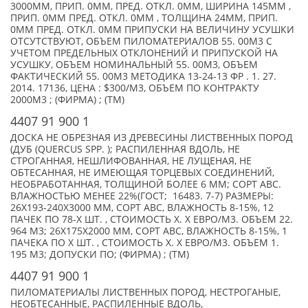
3000ММ, ПРИП. 0ММ, ПРЕД. ОТКЛ. 0ММ, ШИРИНА 145ММ ,
ПРИП. 0ММ ПРЕД. ОТКЛ. 0ММ , ТОЛЩИНА 24ММ, ПРИП.
0ММ ПРЕД. ОТКЛ. 0ММ ПРИПУСКИ НА ВЕЛИЧИНУ УСУШКИ
ОТСУТСТВУЮТ, ОБЪЕМ ПИЛОМАТЕРИАЛОВ 55. 00М3 С
УЧЕТОМ ПРЕДЕЛЬНЫХ ОТКЛОНЕНИЙ И ПРИПУСКОЙ НА
УСУШКУ, ОБЪЕМ НОМИНАЛЬНЫЙ 55. 00М3, ОБЪЕМ
ФАКТИЧЕСКИЙ 55. 00М3 МЕТОДИКА 13-24-13 ФР . 1. 27.
2014. 17136, ЦЕНА : $300/М3, ОБЪЕМ ПО КОНТРАКТУ
2000М3 ; (ФИРМА) ; (TM)
4407 91 900 1
ДОСКА НЕ ОБРЕЗНАЯ ИЗ ДРЕВЕСИНЫ ЛИСТВЕННЫХ ПОРОД
(ДУБ (QUERCUS SPP. ); РАСПИЛЕННАЯ ВДОЛЬ, НЕ
СТРОГАННАЯ, НЕШЛИФОВАННАЯ, НЕ ЛУЩЕНАЯ, НЕ
ОБТЕСАННАЯ, НЕ ИМЕЮЩАЯ ТОРЦЕВЫХ СОЕДИНЕНИЙ,
НЕОБРАБОТАННАЯ, ТОЛЩИНОЙ БОЛЕЕ 6 ММ; СОРТ АВС.
ВЛАЖНОСТЬЮ МЕНЕЕ 22%(ГОСТ; 16483. 7-7) РАЗМЕРЫ:
26Х193-240Х3000 ММ, СОРТ АВС, ВЛАЖНОСТЬ 8-15%, 12
ПАЧЕК ПО 78-X ШТ. , СТОИМОСТЬ X. X ЕВРО/М3. ОБЪЕМ 22.
964 М3; 26Х175Х2000 ММ, СОРТ АВС, ВЛАЖНОСТЬ 8-15%, 1
ПАЧЕКА ПО X ШТ. , СТОИМОСТЬ X. X ЕВРО/М3. ОБЪЕМ 1.
195 М3; ДОПУСКИ ПО; (ФИРМА) ; (TM)
4407 91 900 1
ПИЛОМАТЕРИАЛЫ ЛИСТВЕННЫХ ПОРОД, НЕСТРОГАНЫЕ,
НЕОБТЕСАННЫЕ, РАСПИЛЕННЫЕ ВДОЛЬ,