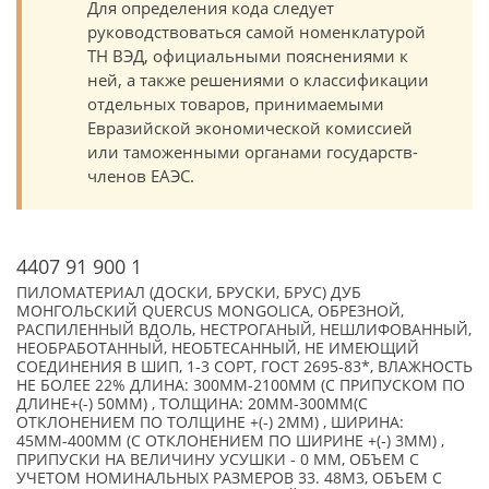
Для определения кода следует
руководствоваться самой номенклатурой
ТН ВЭД, официальными пояснениями к
ней, а также решениями о классификации
отдельных товаров, принимаемыми
Евразийской экономической комиссией
или таможенными органами государств-
членов ЕАЭС.
4407 91 900 1
ПИЛОМАТЕРИАЛ (ДОСКИ, БРУСКИ, БРУС) ДУБ
МОНГОЛЬСКИЙ QUERCUS MONGOLICA, ОБРЕЗНОЙ,
РАСПИЛЕННЫЙ ВДОЛЬ, НЕСТРОГАНЫЙ, НЕШЛИФОВАННЫЙ,
НЕОБРАБОТАННЫЙ, НЕОБТЕСАННЫЙ, НЕ ИМЕЮЩИЙ
СОЕДИНЕНИЯ В ШИП, 1-3 СОРТ, ГОСТ 2695-83*, ВЛАЖНОСТЬ
НЕ БОЛЕЕ 22% ДЛИНА: 300ММ-2100ММ (С ПРИПУСКОМ ПО
ДЛИНЕ+(-) 50ММ) , ТОЛЩИНА: 20ММ-300ММ(С
ОТКЛОНЕНИЕМ ПО ТОЛЩИНЕ +(-) 2ММ) , ШИРИНА:
45ММ-400ММ (С ОТКЛОНЕНИЕМ ПО ШИРИНЕ +(-) 3ММ) ,
ПРИПУСКИ НА ВЕЛИЧИНУ УСУШКИ - 0 ММ, ОБЪЕМ С
УЧЕТОМ НОМИНАЛЬНЫХ РАЗМЕРОВ 33. 48М3, ОБЪЕМ С