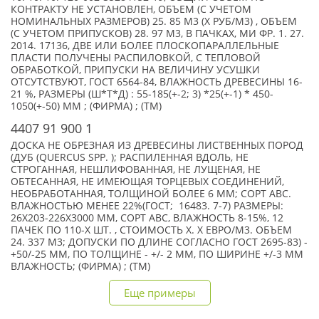
КОНТРАКТУ НЕ УСТАНОВЛЕН, ОБЪЕМ (С УЧЕТОМ
НОМИНАЛЬНЫХ РАЗМЕРОВ) 25. 85 М3 (X РУБ/М3) , ОБЪЕМ
(С УЧЕТОМ ПРИПУСКОВ) 28. 97 М3, В ПАЧКАХ, МИ ФР. 1. 27.
2014. 17136, ДВЕ ИЛИ БОЛЕЕ ПЛОСКОПАРАЛЛЕЛЬНЫЕ
ПЛАСТИ ПОЛУЧЕНЫ РАСПИЛОВКОЙ, С ТЕПЛОВОЙ
ОБРАБОТКОЙ, ПРИПУСКИ НА ВЕЛИЧИНУ УСУШКИ
ОТСУТСТВУЮТ, ГОСТ 6564-84, ВЛАЖНОСТЬ ДРЕВЕСИНЫ 16-
21 %, РАЗМЕРЫ (Ш*Т*Д) : 55-185(+-2; 3) *25(+-1) * 450-
1050(+-50) ММ ; (ФИРМА) ; (TM)
4407 91 900 1
ДОСКА НЕ ОБРЕЗНАЯ ИЗ ДРЕВЕСИНЫ ЛИСТВЕННЫХ ПОРОД
(ДУБ (QUERCUS SPP. ); РАСПИЛЕННАЯ ВДОЛЬ, НЕ
СТРОГАННАЯ, НЕШЛИФОВАННАЯ, НЕ ЛУЩЕНАЯ, НЕ
ОБТЕСАННАЯ, НЕ ИМЕЮЩАЯ ТОРЦЕВЫХ СОЕДИНЕНИЙ,
НЕОБРАБОТАННАЯ, ТОЛЩИНОЙ БОЛЕЕ 6 ММ; СОРТ АВС.
ВЛАЖНОСТЬЮ МЕНЕЕ 22%(ГОСТ; 16483. 7-7) РАЗМЕРЫ:
26Х203-226Х3000 ММ, СОРТ АВС, ВЛАЖНОСТЬ 8-15%, 12
ПАЧЕК ПО 110-X ШТ. , СТОИМОСТЬ X. X ЕВРО/М3. ОБЪЕМ
24. 337 М3; ДОПУСКИ ПО ДЛИНЕ СОГЛАСНО ГОСТ 2695-83) -
+50/-25 ММ, ПО ТОЛЩИНЕ - +/- 2 ММ, ПО ШИРИНЕ +/-3 ММ
ВЛАЖНОСТЬ; (ФИРМА) ; (TM)
Еще примеры