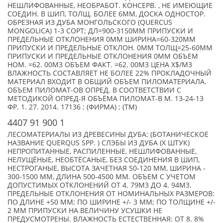
НЕШЛИФОВАННЫЕ, НЕОБРАБОТ. КОНСЕРВ. , НЕ ИМЕЮЩИЕ
СОЕДИН. В ШИП, ТОЛЩ. БОЛЕЕ 6ММ, ДОСКА ОДНОСТОР.
ОБРЕЗНАЯ ИЗ ДУБА МОНГОЛЬСКОГО (QUERCUS
MONGOLICA) 1-3 СОРТ; ДЛ=900-3150ММ ПРИПУСКИ И
ПРЕДЕЛЬНЫЕ ОТКЛОНЕНИЯ 0ММ ШИРИНА=60-320ММ
ПРИПУСКИ И ПРЕДЕЛЬНЫЕ ОТКЛОН. 0ММ ТОЛЩ=25-60ММ
ПРИПУСКИ И ПРЕДЕЛЬНЫЕ ОТКЛОНЕНИЯ 0ММ ОБЪЕМ
НОМ. =62. 00М3 ОБЪЕМ ФАКТ. =62. 00М3 ЦЕНА X$/М3
ВЛАЖНОСТЬ СОСТАВЛЯЕТ НЕ БОЛЕЕ 22% ПРОКЛАДОЧНЫЙ
МАТЕРИАЛ ВХОДИТ В ОБЩИЙ ОБЪЕМ ПИЛОМАТЕРИАЛА.
ОБЪЕМ ПИЛОМАТ-ОВ ОПРЕД. В СООТВЕТСТВИИ С
МЕТОДИКОЙ ОПРЕД-Я ОБЪЁМА ПИЛОМАТ-В М. 13-24-13
ФР. 1. 27. 2014. 17136 ; (ФИРМА) ; (TM)
4407 91 900 1
ЛЕСОМАТЕРИАЛЫ ИЗ ДРЕВЕСИНЫ ДУБА: (БОТАНИЧЕСКОЕ
НАЗВАНИЕ QUERQUS SPP. ) СЛЭБЫ ИЗ ДУБА (X ШТУК)
НЕПРОПИТАННЫЕ, РАСПИЛЕННЫЕ, НЕШЛИФОВАННЫЕ,
НЕЛУЩЁНЫЕ, НЕОБТЁСАНЫЕ, БЕЗ СОЕДИНЕНИЯ В ШИП,
НЕСТРОГАНЫЕ, ВЫСОТА ЗАЧЕТНАЯ 50-120 ММ, ШИРИНА -
300-1500 ММ, ДЛИНА 500-4500 ММ. ОБЪЕМ С УЧЕТОМ
ДОПУСТИМЫХ ОТКЛОНЕНИЙ ОТ 4. 79М3 ДО 4. 94М3.
ПРЕДЕЛЬНЫЕ ОТКЛОНЕНИЯ ОТ НОМИНАЛЬНЫХ РАЗМЕРОВ:
ПО ДЛИНЕ +50 ММ; ПО ШИРИНЕ +/- 3 ММ; ПО ТОЛЩИНЕ +/-
2 ММ ПРИПУСКИ НА ВЕЛИЧИНУ УСУШКИ НЕ
ПРЕДУСМОТРЕНЫ. ВЛАЖНОСТЬ ЕСТЕСТВЕННАЯ: ОТ 8. 8%