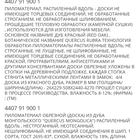
4407 91 900 1
ПИЛОМАТЕРИАЛ, РАСПИЛЕННЫЙ ВДОЛЬ - ДОСКИ НЕ
ИМЕЮЩИЕ ТОРЦЕВЫХ СОЕДИНЕНИЙ, НЕ ОБРАБОТАННЫЕ
СТРОГАНИЕМ, НЕ ОБРАБОТАННЫЕ ШЛИФОВАНИЕМ,
ПРОШЕДШИЕ ТЕПЛОВУЮ ОБРАБОТКУ (КАМЕРНОЙ СУШКИ)
, ИСПОЛЬЗУЮТСЯ ДЛЯ ИЗГОТОВЛЕНИЯ МЕБЕЛИ:
ОСНОВНОЕ НАЗВАНИЕ ДУБ КРАСНЫЙ (RED OAK) ,
БОТАНИЧЕСКОЕ НАЗВАНИЕ QUERCUS RUBRA ТЕХНОЛОГИЯ
ОБРАБОТКИ-ПИЛОМАТЕРИАЛЫ РАСПИЛЕННЫЕ ВДОЛЬ, НЕ
СТРОГАННЫЕ, НЕ ЛУЩЕНЫЕ, НЕ ШЛИФОВАННЫЕ, НЕ
ИМЕЮЩИЕ ТОРЦЕВЫЕ СОЕДИНЕНИЯ, НЕ ОБРАБОТАННЫЕ
КРАСКОЙ, ПРОТРАВИТЕЛЯИМ, АНТИСЕПТИКАМИ И
ДРУГИМИ КОНСЕРВАНТАМИ ДОСКИ ОБРЕЗНЫЕ УЛОЖЕНЫ В
СТОПКИ НА ДЕРЕВЯННОЙ ПОДЛОЖКЕ, КАЖДАЯ СТОПКА
СТЯНУТА МЕТАЛЛИЧЕСКИМИ ЛЕНТАМИ В ЗАМОК; 4/4
ДОСКА ИЗ КРАСНОГО ДУБА, РАЗМЕР В ММ (ТОЛЩИНА/
ШИРИНА/ДЛИНА) - 26Х229-508Х2440-4270 ПРОШЁЛ СУШКУ
В ПРОЦЕССЕ ПРОИЗВОДСТВА. ВЛАЖНОСТЬ 8-12%; (ФИРМА)
; (TM)
4407 91 900 1
ПИЛОМАТЕРИАЛ ОБРЕЗНОЙ (ДОСКА) ИЗ ДУБА
МОНГОЛЬСКОГО "QUERCUS MONGOLICA") РАСПИЛЕННЫЙ
ВДОЛЬ , НЕСТРОГАННЫЙ, НЕОТЕСАННЫЙ,
НЕШЛИФОВАНЫЙ, НЕ ИМЕЮЩИЙ СОЕДИНЕНИЯ В ШИП, 1
СОРТА, ГОСТ 2695-83*, СУХОЙ, ВЛАЖНОСТЬ 18%, ДЛИНА