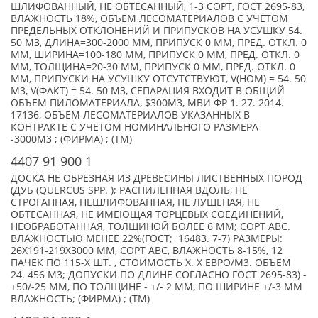
ШЛИФОВАННЫЙ, НЕ ОБТЕСАННЫЙ, 1-3 СОРТ, ГОСТ 2695-83,
ВЛАЖНОСТЬ 18%, ОБЪЕМ ЛЕСОМАТЕРИАЛОВ С УЧЕТОМ
ПРЕДЕЛЬНЫХ ОТКЛОНЕНИЙ И ПРИПУСКОВ НА УСУШКУ 54.
50 М3, ДЛИНА=300-2000 ММ, ПРИПУСК 0 ММ, ПРЕД. ОТКЛ. 0
ММ, ШИРИНА=100-180 ММ, ПРИПУСК 0 ММ, ПРЕД. ОТКЛ. 0
ММ, ТОЛЩИНА=20-30 ММ, ПРИПУСК 0 ММ, ПРЕД. ОТКЛ. 0
ММ, ПРИПУСКИ НА УСУШКУ ОТСУТСТВУЮТ, V(НОМ) = 54. 50
М3, V(ФАКТ) = 54. 50 М3, СЕПАРАЦИЯ ВХОДИТ В ОБЩИЙ
ОБЪЕМ ПИЛОМАТЕРИАЛА, $300М3, МВИ ФР 1. 27. 2014.
17136, ОБЪЕМ ЛЕСОМАТЕРИАЛОВ УКАЗАННЫХ В
КОНТРАКТЕ С УЧЕТОМ НОМИНАЛЬНОГО РАЗМЕРА
-3000М3 ; (ФИРМА) ; (TM)
4407 91 900 1
ДОСКА НЕ ОБРЕЗНАЯ ИЗ ДРЕВЕСИНЫ ЛИСТВЕННЫХ ПОРОД
(ДУБ (QUERCUS SPP. ); РАСПИЛЕННАЯ ВДОЛЬ, НЕ
СТРОГАННАЯ, НЕШЛИФОВАННАЯ, НЕ ЛУЩЕНАЯ, НЕ
ОБТЕСАННАЯ, НЕ ИМЕЮЩАЯ ТОРЦЕВЫХ СОЕДИНЕНИЙ,
НЕОБРАБОТАННАЯ, ТОЛЩИНОЙ БОЛЕЕ 6 ММ; СОРТ АВС.
ВЛАЖНОСТЬЮ МЕНЕЕ 22%(ГОСТ; 16483. 7-7) РАЗМЕРЫ:
26Х191-219Х3000 ММ, СОРТ АВС, ВЛАЖНОСТЬ 8-15%, 12
ПАЧЕК ПО 115-X ШТ. , СТОИМОСТЬ X. X ЕВРО/М3. ОБЪЕМ
24. 456 М3; ДОПУСКИ ПО ДЛИНЕ СОГЛАСНО ГОСТ 2695-83) -
+50/-25 ММ, ПО ТОЛЩИНЕ - +/- 2 ММ, ПО ШИРИНЕ +/-3 ММ
ВЛАЖНОСТЬ; (ФИРМА) ; (TM)