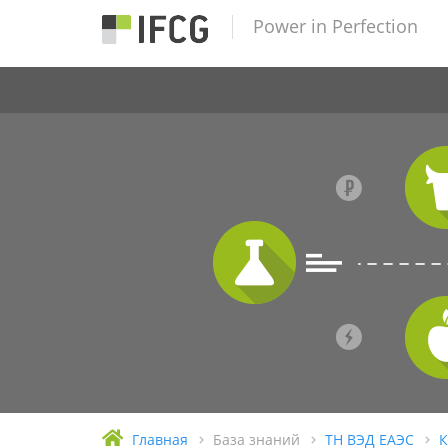
Power in Perfection
Главная
База знаний
ТН ВЭД ЕАЭС
К