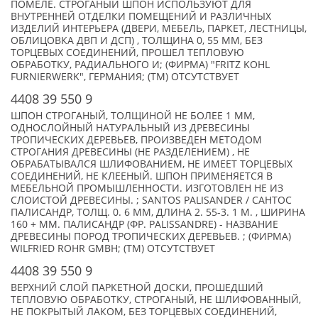
ПОМЕЛЕ. СТРОГАНЫЙ ШПОН ИСПОЛЬЗУЮТ ДЛЯ
ВНУТРЕННЕЙ ОТДЕЛКИ ПОМЕЩЕНИЙ И РАЗЛИЧНЫХ
ИЗДЕЛИЙ ИНТЕРЬЕРА (ДВЕРИ, МЕБЕЛЬ, ПАРКЕТ, ЛЕСТНИЦЫ,
ОБЛИЦОВКА ДВП И ДСП) , ТОЛЩИНА 0, 55 ММ, БЕЗ
ТОРЦЕВЫХ СОЕДИНЕНИЙ, ПРОШЕЛ ТЕПЛОВУЮ
ОБРАБОТКУ, РАДИАЛЬНОГО И; (ФИРМА) "FRITZ KOHL
FURNIERWERK", ГЕРМАНИЯ; (TM) ОТСУТСТВУЕТ
4408 39 550 9
ШПОН СТРОГАНЫЙ, ТОЛЩИНОЙ НЕ БОЛЕЕ 1 ММ,
ОДНОСЛОЙНЫЙ НАТУРАЛЬНЫЙ ИЗ ДРЕВЕСИНЫ
ТРОПИЧЕСКИХ ДЕРЕВЬЕВ, ПРОИЗВЕДЕН МЕТОДОМ
СТРОГАНИЯ ДРЕВЕСИНЫ (НЕ РАЗДЕЛЕНИЕМ) , НЕ
ОБРАБАТЫВАЛСЯ ШЛИФОВАНИЕМ, НЕ ИМЕЕТ ТОРЦЕВЫХ
СОЕДИНЕНИЙ, НЕ КЛЕЕНЫЙ. ШПОН ПРИМЕНЯЕТСЯ В
МЕБЕЛЬНОЙ ПРОМЫШЛЕННОСТИ. ИЗГОТОВЛЕН НЕ ИЗ
СЛОИСТОЙ ДРЕВЕСИНЫ. ; SANTOS PALISANDER / САНТОС
ПАЛИСАНДР, ТОЛЩ. 0. 6 ММ, ДЛИНА 2. 55-3. 1 М. , ШИРИНА
160 + ММ. ПАЛИСАНДР (ФР. PALISSANDRE) - НАЗВАНИЕ
ДРЕВЕСИНЫ ПОРОД ТРОПИЧЕСКИХ ДЕРЕВЬЕВ. ; (ФИРМА)
WILFRIED ROHR GMBH; (TM) ОТСУТСТВУЕТ
4408 39 550 9
ВЕРХНИЙ СЛОЙ ПАРКЕТНОЙ ДОСКИ, ПРОШЕДШИЙ
ТЕПЛОВУЮ ОБРАБОТКУ, СТРОГАНЫЙ, НЕ ШЛИФОВАННЫЙ,
НЕ ПОКРЫТЫЙ ЛАКОМ, БЕЗ ТОРЦЕВЫХ СОЕДИНЕНИЙ,