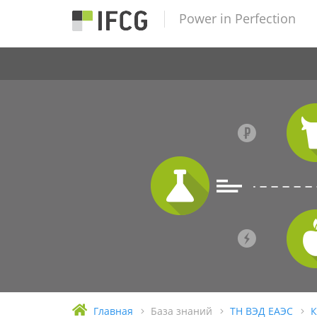
Power in Perfection
Главная
База знаний
ТН ВЭД ЕАЭС
К