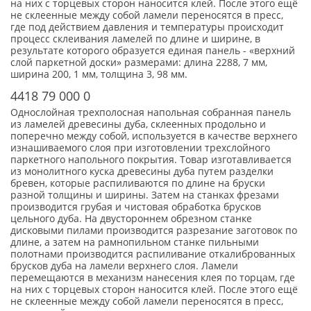
на них с торцевых сторон наносится клей. После этого ещё
не склеенные между собой ламели переносятся в пресс,
где под действием давления и температуры происходит
процесс склеивания ламелей по длине и ширине, в
результате которого образуется единая панель - «верхний
слой паркетной доски» размерами: длина 2288, 7 мм,
ширина 200, 1 мм, толщина 3, 98 мм.
4418 79 000 0
Однослойная трехполосная напольная собранная панель
из ламелей древесины дуба, склеенных продольно и
поперечно между собой, используется в качестве верхнего
изнашиваемого слоя при изготовлении трехслойного
паркетного напольного покрытия. Товар изготавливается
из монолитного куска древесины дуба путем разделки
бревен, которые распиливаются по длине на бруски
разной толщины и ширины. Затем на станках фрезами
производится грубая и чистовая обработка брусков
цельного дуба. На двустороннем обрезном станке
дисковыми пилами производится разрезание заготовок по
длине, а затем на рамнопильном станке пильными
полотнами производится распиливание откалиброванных
брусков дуба на ламели верхнего слоя. Ламели
перемещаются в механизм нанесения клея по торцам, где
на них с торцевых сторон наносится клей. После этого ещё
не склеенные между собой ламели переносятся в пресс,