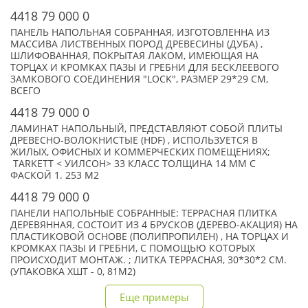
4418 79 000 0
ПАНЕЛЬ НАПОЛЬНАЯ СОБРАННАЯ, ИЗГОТОВЛЕННА ИЗ
МАССИВА ЛИСТВЕННЫХ ПОРОД ДРЕВЕСИНЫ (ДУБА) ,
ШЛИФОВАННАЯ, ПОКРЫТАЯ ЛАКОМ, ИМЕЮЩАЯ НА
ТОРЦАХ И КРОМКАХ ПАЗЫ И ГРЕБНИ ДЛЯ БЕСКЛЕЕВОГО
ЗАМКОВОГО СОЕДИНЕНИЯ "LOCK", РАЗМЕР 29*29 СМ,
ВСЕГО
4418 79 000 0
ЛАМИНАТ НАПОЛЬНЫЙ, ПРЕДСТАВЛЯЮТ СОБОЙ ПЛИТЫ
ДРЕВЕСНО-ВОЛОКНИСТЫЕ (HDF) , ИСПОЛЬЗУЕТСЯ В
ЖИЛЫХ, ОФИСНЫХ И КОММЕРЧЕСКИХ ПОМЕЩЕНИЯХ;
TARKETT < УИЛСОН> 33 КЛАСС ТОЛЩИНА 14 ММ С
ФАСКОЙ 1. 253 М2
4418 79 000 0
ПАНЕЛИ НАПОЛЬНЫЕ СОБРАННЫЕ: ТЕРРАСНАЯ ПЛИТКА
ДЕРЕВЯННАЯ, СОСТОИТ ИЗ 4 БРУСКОВ (ДЕРЕВО-АКАЦИЯ) НА
ПЛАСТИКОВОЙ ОСНОВЕ (ПОЛИПРОПИЛЕН) , НА ТОРЦАХ И
КРОМКАХ ПАЗЫ И ГРЕБНИ, С ПОМОЩЬЮ КОТОРЫХ
ПРОИСХОДИТ МОНТАЖ. ; ЛИТКА ТЕРРАСНАЯ, 30*30*2 СМ.
(УПАКОВКА XШТ - 0, 81М2)
Еще примеры