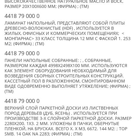
ВЫСОКОКАЧЕСТВЕННОЕ НАТУРАЛЬНОЕ МАСЛО И ВОСК,
РАЗМЕР 20X100X600 MM; (ФИРМА) ; (TM)
4418 79 000 0
ЛАМИНАТ НАПОЛЬНЫЙ, ПРЕДСТАВЛЯЮТ СОБОЙ ПЛИТЫ
ДРЕВЕСНО-ВОЛОКНИСТЫЕ (HDF) , ИСПОЛЬЗУЕТСЯ В
ЖИЛЫХ, ОФИСНЫХ И КОММЕРЧЕСКИХ ПОМЕЩЕНИЯХ; <
МОНПАРНАС> 33 КЛАСС ТОЛЩИНА 12 ММ С ФАСКОЙ 1. 253
М2; (ФИРМА) ; (TM)
4418 79 000 0
ПАНЕЛИ НАПОЛЬНЫЕ СОБРАННЫЕ: ; , СОБРАННЫЕ,
РАЗМЕРОМ КАЖДАЯ 4998Х2498Х100 ММ. ИСПОЛЬЗУЮТСЯ
КАК ЭЛЕМЕНТ ОБОРУДОВАНИЯ НЕОБХОДИМЫЙ ДЛЯ
ВОЗВЕДЕНИЯ СБОРНЫХ СТРОИТЕЛЬНЫХ КОНСТРУКЦИЙ.
КАССЕТНЫЙ ПОЛ В РАЗЛОЖЕННОМ, СМОНТИРОВАННОМ
ВИДЕ ОДОВРЕМЕННО ВЫПОЛНЯЕТ УТЯЖЕЛЕНИЕ; (ФИРМА) ;
(TM)
4418 79 000 0
ВЕРХНИЙ СЛОЙ ПАРКЕТНОЙ ДОСКИ ИЗ ЛИСТВЕННЫХ
ПОРОД ДЕРЕВЬЕВ (ДУБ, ЯСЕНЬ) . ИСПОЛЬЗУЕТСЯ ПРИ
ПРОИЗВОДСТВЕ 3-Х СЛОЙНОЙ ПАРКЕТНОЙ ДОСКИ. РАЗМЕР
2280Х200. 1Х3. 2 ММ. УЛОЖЕНЫ В ПАЧКИ, ОБЕРНУТЫЕ
ПЛЕНКОЙ, НА БРУСКАХ. ВСЕГО X. X М3, 6672. 144 М2: ; TOP
SMB. 14 OAK NA 2283; (ФИРМА) ; (TM)