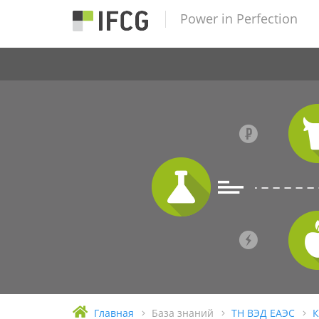
Power in Perfection
Главная
База знаний
ТН ВЭД ЕАЭС
К