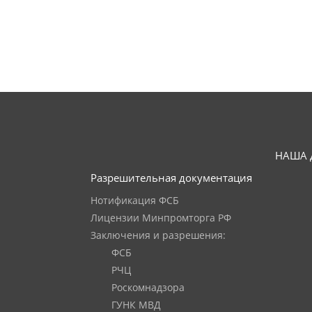
НАША 
Разрешительная документация
Нотификация ФСБ
Лицензии Минпромторга РФ
Заключения и разрешения:
ФСБ
РЧЦ
Роскомнадзора
ГУНК МВД