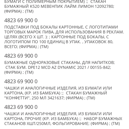
БУМАГИ С ПОЛИМЕРНЫМ ПОКРЫТИЕМ) :; СТАКАН
БУМАЖНЫЙ K520 МЕВЕНПИК ЛАЙМ ЛИМОН 12092780;
(ФИРМА) ; (TM)
4823 69 900 0
ПОДСТАВКИ ПОД БОКАЛЫ КАРТОННЫЕ, С ЛОГОТИПАМИ
ТОРГОВЫХ МАРОК ПИВА, ДЛЯ ИСПОЛЬЗОВАНИЯ В РЕКЛАМ.
ЦЕЛЯХ (ВСЕГО X ШТ. ): ; КАРТОННЫЕ ПОД БОКАЛЫ, С
ЛОГОТИПОМ ПО 100 ЕДИНИЦ В УПАК. , УПАКОВОК 80,
ВСЕГО; (ФИРМА) ; (TM)
4823 69 900 0
БУМАЖНЫЕ ОДНОРАЗОВЫЕ СТАКАНЫ, ДЛЯ НАПИТКОВ;
СТАK БУМ. DPE12 MCD AZ DYNAMIC 2021 / 00155-842;
(ФИРМА) ; (TM)
4823 69 900 0
ЧАШКИ И АНАЛОГИЧНЫЕ ИЗДЕЛИЯ, ИЗ БУМАГИ ИЛИ
КАРТОНА, (КР. ИЗ БАМБУКА) :; СТАКАН БУМАЖНЫЙ
"КОНФЕТТИ", 250 МЛ 3421637; (ФИРМА) ; (TM)
4823 69 900 0
ЧАШКИ И АНАЛОГИЧНЫЕ ИЗДЕЛИЯ, ИЗ БУМАГИ ИЛИ
КАРТОНА, ПРОЧИЕ (КР. ИЗ БАМБУКА) :; НАБОР БУМАЖНЫХ
СТАКАНОВ XШТ/250МЛ, ФОЛЬГИРОВАНИЕ; (ФИРМА) ; (TM)