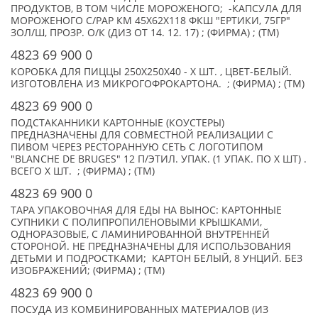
ПРОДУКТОВ, В ТОМ ЧИСЛЕ МОРОЖЕНОГО; -КАПСУЛА ДЛЯ
МОРОЖЕНОГО C/PAP КМ 45Х62Х118 ФКШ "ЕРТИКИ, 75ГР"
ЗОЛ/Ш, ПРОЗР. О/К (ДИЗ ОТ 14. 12. 17) ; (ФИРМА) ; (TM)
4823 69 900 0
КОРОБКА ДЛЯ ПИЦЦЫ 250Х250Х40 - X ШТ. , ЦВЕТ-БЕЛЫЙ.
ИЗГОТОВЛЕНА ИЗ МИКРОГОФРОКАРТОНА. ; (ФИРМА) ; (TM)
4823 69 900 0
ПОДСТАКАННИКИ КАРТОННЫЕ (КОУСТЕРЫ)
ПРЕДНАЗНАЧЕНЫ ДЛЯ СОВМЕСТНОЙ РЕАЛИЗАЦИИ С
ПИВОМ ЧЕРЕЗ РЕСТОРАННУЮ СЕТЬ С ЛОГОТИПОМ
"BLANCHE DE BRUGES" 12 П/ЭТИЛ. УПАК. (1 УПАК. ПО X ШТ) .
ВСЕГО X ШТ. ; (ФИРМА) ; (TM)
4823 69 900 0
ТАРА УПАКОВОЧНАЯ ДЛЯ ЕДЫ НА ВЫНОС: КАРТОННЫЕ
СУПНИКИ С ПОЛИПРОПИЛЕНОВЫМИ КРЫШКАМИ,
ОДНОРАЗОВЫЕ, С ЛАМИНИРОВАННОЙ ВНУТРЕННЕЙ
СТОРОНОЙ. НЕ ПРЕДНАЗНАЧЕНЫ ДЛЯ ИСПОЛЬЗОВАНИЯ
ДЕТЬМИ И ПОДРОСТКАМИ; КАРТОН БЕЛЫЙ, 8 УНЦИЙ. БЕЗ
ИЗОБРАЖЕНИЙ; (ФИРМА) ; (TM)
4823 69 900 0
ПОСУДА ИЗ КОМБИНИРОВАННЫХ МАТЕРИАЛОВ (ИЗ