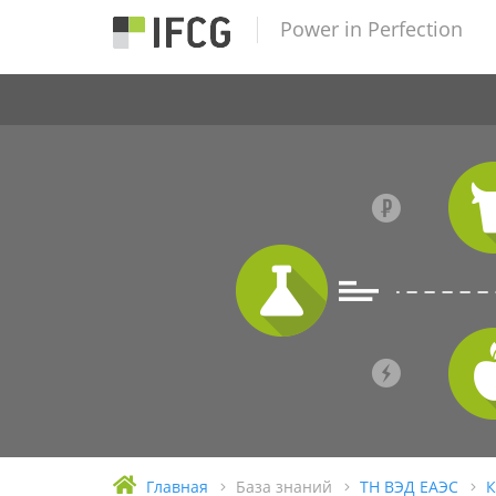
Power in Perfection
Главная
База знаний
ТН ВЭД ЕАЭС
К