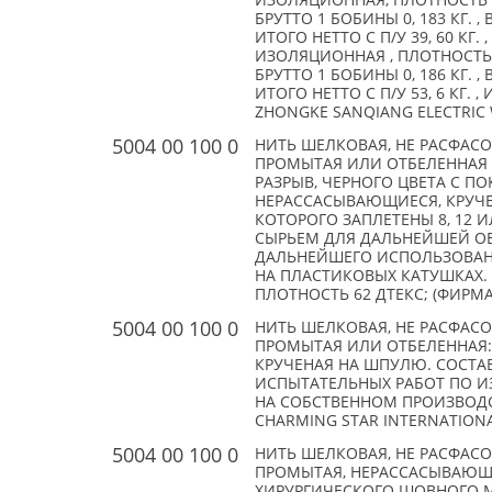
ИЗОЛЯЦИОННАЯ, ПЛОТНОСТЬ 10,
БРУТТО 1 БОБИНЫ 0, 183 КГ. ,
ИТОГО НЕТТО С П/У 39, 60 КГ
ИЗОЛЯЦИОННАЯ , ПЛОТНОСТЬ 7,
БРУТТО 1 БОБИНЫ 0, 186 КГ. ,
ИТОГО НЕТТО С П/У 53, 6 КГ. 
ZHONGKE SANQIANG ELECTRIC W
5004 00 100 0
НИТЬ ШЕЛКОВАЯ, НЕ РАСФАС
ПРОМЫТАЯ ИЛИ ОТБЕЛЕННАЯ 
РАЗРЫВ, ЧЕРНОГО ЦВЕТА С П
НЕРАССАСЫВАЮЩИЕСЯ, КРУЧЕ
КОТОРОГО ЗАПЛЕТЕНЫ 8, 12 
СЫРЬЕМ ДЛЯ ДАЛЬНЕЙШЕЙ ОБ
ДАЛЬНЕЙШЕГО ИСПОЛЬЗОВАН
НА ПЛАСТИКОВЫХ КАТУШКАХ. ;
ПЛОТНОСТЬ 62 ДТЕКС; (ФИРМА) 
5004 00 100 0
НИТЬ ШЕЛКОВАЯ, НЕ РАСФАС
ПРОМЫТАЯ ИЛИ ОТБЕЛЕННАЯ: 
КРУЧЕНАЯ НА ШПУЛЮ. СОСТАВ
ИСПЫТАТЕЛЬНЫХ РАБОТ ПО 
НА СОБСТВЕННОМ ПРОИЗВОДСТ
CHARMING STAR INTERNATIONAL
5004 00 100 0
НИТЬ ШЕЛКОВАЯ, НЕ РАСФАС
ПРОМЫТАЯ, НЕРАССАСЫВАЮЩИ
ХИРУРГИЧЕСКОГО ШОВНОГО М