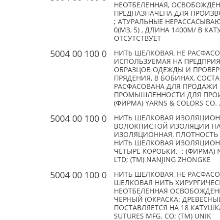
НЕОТБЕЛЕННАЯ, ОСВОБОЖДЕН
ПРЕДНАЗНАЧЕНА ДЛЯ ПРОИЗВ
; АТУРАЛЬНЫЕ НЕРАССАСЫВА
0(M3, 5) , ДЛИНА 1400М/ В КА
ОТСУТСТВУЕТ
5004 00 100 0
НИТЬ ШЕЛКОВАЯ, НЕ РАСФАС
ИСПОЛЬЗУЕМАЯ НА ПРЕДПРИ
ОБРАЗЦОВ ОДЕЖДЫ И ПРОВЕРК
ПРЯДЕНИЯ, В БОБИНАХ, СОСТА
РАСФАСОВАНА ДЛЯ ПРОДАЖИ 
ПРОМЫШЛЕННОСТИ ДЛЯ ПРОИ
(ФИРМА) YARNS & COLORS CO. ,
5004 00 100 0
НИТЬ ШЕЛКОВАЯ ИЗОЛЯЦИОНН
ВОЛОКНИСТОЙ ИЗОЛЯЦИИ НА
ИЗОЛЯЦИОННАЯ, ПЛОТНОСТЬ 10
НИТЬ ШЕЛКОВАЯ ИЗОЛЯЦИОННА
ЧЕТЫРЕ КОРОБКИ. ; (ФИРМА) N
LTD; (TM) NANJING ZHONGKE
5004 00 100 0
НИТЬ ШЕЛКОВАЯ, НЕ РАСФАС
ШЕЛКОВАЯ НИТЬ ХИРУРГИЧЕ
НЕОТБЕЛЕННАЯ ОСВОБОЖДЕНН
ЧЕРНЫЙ (ОКРАСКА: ДРЕВЕСНЫ
ПОСТАВЛЯЕТСЯ НА 18 КАТУШКА
SUTURES MFG. CO; (TM) UNIK