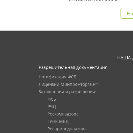
Ещ
НАША 
Разрешительная документация
Нотификация ФСБ
Лицензии Минпромторга РФ
Заключения и разрешения:
ФСБ
РЧЦ
Роскомнадзора
ГУНК МВД
Росприроднадзора