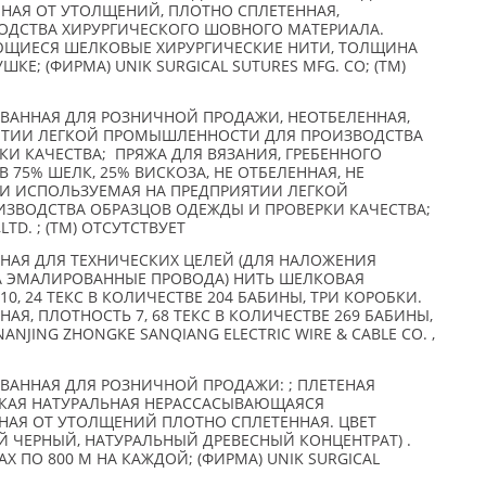
НАЯ ОТ УТОЛЩЕНИЙ, ПЛОТНО СПЛЕТЕННАЯ,
ОДСТВА ХИРУРГИЧЕСКОГО ШОВНОГО МАТЕРИАЛА.
ЮЩИЕСЯ ШЕЛКОВЫЕ ХИРУРГИЧЕСКИЕ НИТИ, ТОЛЩИНА
ТУШКЕ; (ФИРМА) UNIK SURGICAL SUTURES MFG. CO; (TM)
ОВАННАЯ ДЛЯ РОЗНИЧНОЙ ПРОДАЖИ, НЕОТБЕЛЕННАЯ,
ЯТИИ ЛЕГКОЙ ПРОМЫШЛЕННОСТИ ДЛЯ ПРОИЗВОДСТВА
И КАЧЕСТВА; ПРЯЖА ДЛЯ ВЯЗАНИЯ, ГРЕБЕННОГО
В 75% ШЕЛК, 25% ВИСКОЗА, НЕ ОТБЕЛЕННАЯ, НЕ
И ИСПОЛЬЗУЕМАЯ НА ПРЕДПРИЯТИИ ЛЕГКОЙ
ЗВОДСТВА ОБРАЗЦОВ ОДЕЖДЫ И ПРОВЕРКИ КАЧЕСТВА;
LTD. ; (TM) ОТСУТСТВУЕТ
АЯ ДЛЯ ТЕХНИЧЕСКИХ ЦЕЛЕЙ (ДЛЯ НАЛОЖЕНИЯ
 ЭМАЛИРОВАННЫЕ ПРОВОДА) НИТЬ ШЕЛКОВАЯ
, 24 ТЕКС В КОЛИЧЕСТВЕ 204 БАБИНЫ, ТРИ КОРОБКИ.
Я, ПЛОТНОСТЬ 7, 68 ТЕКС В КОЛИЧЕСТВЕ 269 БАБИНЫ,
ANJING ZHONGKE SANQIANG ELECTRIC WIRE & CABLE CO. ,
ОВАННАЯ ДЛЯ РОЗНИЧНОЙ ПРОДАЖИ: ; ПЛЕТЕНАЯ
СКАЯ НАТУРАЛЬНАЯ НЕРАССАСЫВАЮЩАЯСЯ
АЯ ОТ УТОЛЩЕНИЙ ПЛОТНО СПЛЕТЕННАЯ. ЦВЕТ
Й ЧЕРНЫЙ, НАТУРАЛЬНЫЙ ДРЕВЕСНЫЙ КОНЦЕНТРАТ) .
Х ПО 800 М НА КАЖДОЙ; (ФИРМА) UNIK SURGICAL