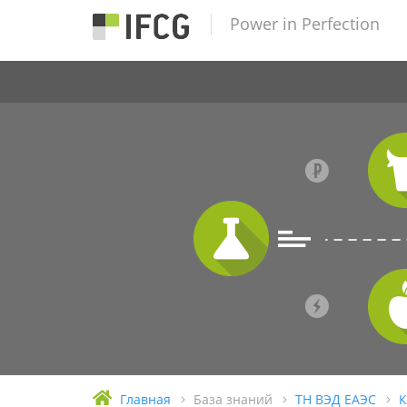
Power in Perfection
Главная
База знаний
ТН ВЭД ЕАЭС
К