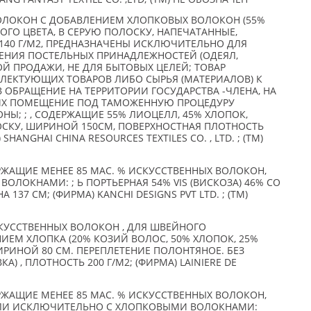
ОЛОКОН С ДОБАВЛЕНИЕМ ХЛОПКОВЫХ ВОЛОКОН (55%
ЛОГО ЦВЕТА, В СЕРУЮ ПОЛОСКУ, НАПЕЧАТАННЫЕ,
140 Г/М2, ПРЕДНАЗНАЧЕНЫ ИСКЛЮЧИТЕЛЬНО ДЛЯ
НИЯ ПОСТЕЛЬНЫХ ПРИНАДЛЕЖНОСТЕЙ (ОДЕЯЛ,
ОЙ ПРОДАЖИ, НЕ ДЛЯ БЫТОВЫХ ЦЕЛЕЙ; ТОВАР
ПЛЕКТУЮЩИХ ТОВАРОВ ЛИБО СЫРЬЯ (МАТЕРИАЛОВ) К
 ОБРАЩЕНИЕ НА ТЕРРИТОРИИ ГОСУДАРСТВА -ЧЛЕНА, НА
ИХ ПОМЕЩЕНИЕ ПОД ТАМОЖЕННУЮ ПРОЦЕДУРУ
Ы; ; , СОДЕРЖАЩИЕ 55% ЛИОЦЕЛЛ, 45% ХЛОПОК,
ОСКУ, ШИРИНОЙ 150СМ, ПОВЕРХНОСТНАЯ ПЛОТНОСТЬ
) SHANGHAI CHINA RESOURCES TEXTILES CO. , LTD. ; (TM)
РЖАЩИЕ МЕНЕЕ 85 МАС. % ИСКУССТВЕННЫХ ВОЛОКОН,
ЛОКНАМИ: ; Ь ПОРТЬЕРНАЯ 54% VIS (ВИСКОЗА) 46% CO
 137 СМ; (ФИРМА) KANCHI DESIGNS PVT LTD. ; (TM)
КУССТВЕННЫХ ВОЛОКОН , ДЛЯ ШВЕЙНОГО
НИЕМ ХЛОПКА (20% КОЗИЙ ВОЛОС, 50% ХЛОПОК, 25%
ШИРИНОЙ 80 СМ. ПЕРЕПЛЕТЕНИЕ ПОЛОНТЯНОЕ. БЕЗ
) , ПЛОТНОСТЬ 200 Г/М2; (ФИРМА) LAINIERE DE
РЖАЩИЕ МЕНЕЕ 85 МАС. % ИСКУССТВЕННЫХ ВОЛОКОН,
ЛИ ИСКЛЮЧИТЕЛЬНО С ХЛОПКОВЫМИ ВОЛОКНАМИ: