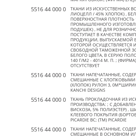
5516 44 000 0
ТКАНИ ИЗ ИСКУССТВЕННЫХ В
ЛИОЦЕЛЛ / 45% ХЛОПОК) , БЕ
ПОВЕРХНОСТНАЯ ПЛОТНОСТЬ 
ПРОМЫШЛЕННОГО ИЗГОТОВЛЕ
ПОДУШЕК) , НЕ ДЛЯ РОЗНИЧН
ПОСТУПАЕТ В КАЧЕСТВЕ КОМ
ПРОДУКЦИИ, ВЫПУСКАЕМОЙ В
КОТОРОЙ ОСУЩЕСТВЛЯЕТСЯ 
СВОБОДНОЙ ТАМОЖЕННОЙ ЗОН
БЕЛОГО ЦВЕТА, В СЕРУЮ ПОЛ
140 Г/М2 - 4014 М. П. ; (ФИРМА
ОТСУТСТВУЕТ
5516 44 000 0
ТКАНИ НАПЕЧАТАННЫЕ, СОДЕ
СМЕШАННЫЕ С ХЛОПКОВЫМИ ВО
(ХЛОПОК) РУЛОН 3, 0М*ШИРИНА
KANCHI DESIGNS
5516 44 000 0
ТКАНЬ ПРОКЛАДОЧНАЯ ИЗ ИС
ПРОИЗВОДСТВА: ; С ДОБАВЛЕ
ВИСКОЗА, 5% ПОЛИЭСТЕР) , 
КЛЕЕВОГО ПОКРЫТИЯ (БОРТОВКА
PICARDIE BC; (TM) PICARDIE
5516 44 000 0
ТКАНИ НАПЕЧАТАННЫЕ, СОДЕ
СМЕШАННЫЕ В ОСНОВНОМ И