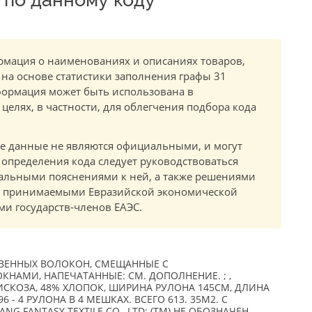
мация о наименованиях и описаниях товаров,
 на основе статистики заполнения графы 31
ормация может быть использована в
елях, в частности, для облегчения подбора кода
.
е данные не являются официальными, и могут
 определения кода следует руководствоваться
альными пояснениями к ней, а также решениями
в, принимаемыми Евразийской экономической
и государств-членов ЕАЭС.
ВЕННЫХ ВОЛОКОН, СМЕЩАННЫЕ С
АМИ, НАПЕЧАТАННЫЕ: СМ. ДОПОЛНЕНИЕ. ; ,
ИСКОЗА, 48% ХЛОПОК, ШИРИНА РУЛОНА 145СМ, ДЛИНА
96 - 4 РУЛОНА В 4 МЕШКАХ. ВСЕГО 613. 35М2. С
NG FANTASY TEXTILE CO. ,LTD; (TM) НЕ ОБОЗНАЧЕН