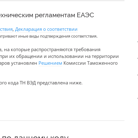
ехническим регламентам ЕАЭС
тствия
,
Декларация о соответствии
.
атривают иные виды подтверждения соответствия
в, на которые распространяются требования
е при их обращении и использовании на территории
варов установлен
Решением
Комиссии Таможенного
го кода ТН ВЭД представлена ниже.
по данному коду