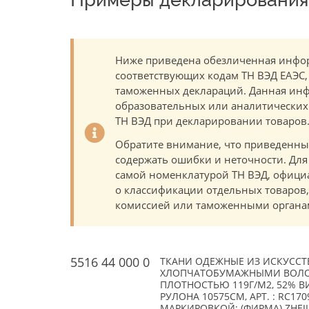
Ниже приведена обезличенная инфор
соответствующих кодам ТН ВЭД ЕАЭС,
таможенных деклараций. Данная инф
образовательных или аналитических ц
ТН ВЭД при декларировании товаров
Обратите внимание, что приведенны
содержать ошибки и неточности. Для
самой номенклатурой ТН ВЭД, офици
о классификации отдельных товаро
комиссией или таможенными органам
5516 44 000 0
ТКАНИ ОДЕЖНЫЕ ИЗ ИСКУССТ
ХЛОПЧАТОБУМАЖНЫМИ ВОЛОКН
ПЛОТНОСТЬЮ 119Г/М2, 52% В
РУЛОНА 10575СМ, АРТ. : RC170
МАРКИРОВКОЙ; (ФИРМА) ZHEJIA