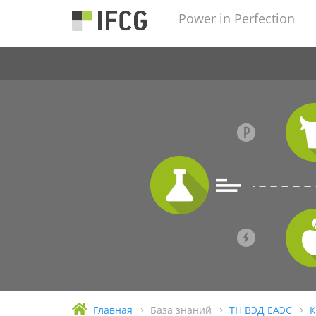
Power in Perfection
Главная
База знаний
ТН ВЭД ЕАЭС
К