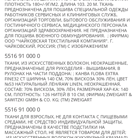
ПЛОТНОСТЬ 180+/-9Г/М2. ДЛИНА 103. 20 М. ТКАНЬ
ПРЕДНОЗНАЧЕНА ДЛЯ ПОШИВА СПЕЦИАЛЬНОЙ ОДЕЖДЫ
РАБОТНИКОВ СЕРВИСНЫХ И КЛИНИНГОВЫХ СЛУЖБ,
ОРГАНИЗАЦИЙ ТОРГОВЛИ, БЫТОВОГО ОБСЛУЖИВАНИЯ И
ГОСТИНИЧНОГО СЕРВИСА, МЕДИЦИНСКОГО ПЕРСОНАЛА
ОРГАНИЗАЦИЙ ЗДРАВООХРАНЕНИЯ. НЕ ПРЕДНАЗНАЧЕНА
ДЛЯ ПОШИВА ВОЕННОГО ОБМУНДИРОВАНИЯ. ; (ФИРМА)
ООО "ЧАЙКОВСКАЯ ТЕКСТИЛЬНАЯ КОМПАНИЯ". Г.
ЧАЙКОВСКИЙ, РОССИЯ; (TM) С ИЗОБРАЖЕНИЕМ
5516 91 000 0
ТКАНИ, ИЗ ИСКУССТВЕННЫХ ВОЛОКОН, НЕОКРАШЕННЫЕ,
ПРЕДНАЗНАЧЕНЫЕ ДЛЯ РУКОДЕЛИЯ - ВЫШИВАНИЯ, В
РУЛОНАХ НА ЧАСТИ ПОДДОНА: ; КАНВА FLOBA EXTRA
FINE32 СT ШИРИНА 140 СМ, 70% ВИСКОЗА 30% ЛЁН, ЦВЕТ
№53 НАТУРАЛЬНЫЙ ЛЁН/RAW LINEN, НЕОКРАШЕННАЯ,
СОСТАВ: 70% ВИСКОЗА, 30% ЛЁН, РАЗМЕРНАЯ ХАР-КА: 140
СМ, ПЛОТНОСТЬ: 126 НИТЕЙ В 10 СМ; (ФИРМА) ZWEIGART &
SAWITZKI GMBH & CO. KG; (TM) ZWEIGART
5516 91 000 0
ТКАНИ ДЛЯ ВЗРОСЛЫХ, НЕ ДЛЯ КОНТАКТА С ПИЩЕВЫМИ
СРЕДАМИ, НЕ СРЕДСТВО ИНДИВИДУАЛЬНОЙ ЗАЩИТЫ,
ПРЕДНАЗНАЧЕНЫ В КАЧЕСТВЕ ПОДСТИЛКИ НА
МАССАЖНЫЙ СТОЛ, НЕ ЯВЛЯЕТСЯ ТОВАРОМ ДЛЯ ДЕТЕЙ;
ИЗ ИСКУССТВЕННЫХ ВОЛОКОН (КУКУРУЗНЫЙ КРАХМАЛ) ,