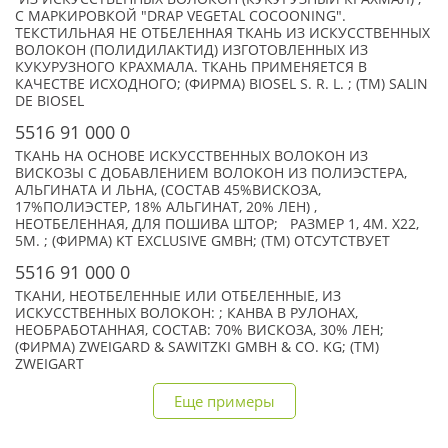
С МАРКИРОВКОЙ "DRAP VEGETAL COCOONING".
ТЕКСТИЛЬНАЯ НЕ ОТБЕЛЕННАЯ ТКАНЬ ИЗ ИСКУССТВЕННЫХ
ВОЛОКОН (ПОЛИДИЛАКТИД) ИЗГОТОВЛЕННЫХ ИЗ
КУКУРУЗНОГО КРАХМАЛА. ТКАНЬ ПРИМЕНЯЕТСЯ В
КАЧЕСТВЕ ИСХОДНОГО; (ФИРМА) BIOSEL S. R. L. ; (TM) SALIN
DE BIOSEL
5516 91 000 0
ТКАНЬ НА ОСНОВЕ ИСКУССТВЕННЫХ ВОЛОКОН ИЗ
ВИСКОЗЫ С ДОБАВЛЕНИЕМ ВОЛОКОН ИЗ ПОЛИЭСТЕРА,
АЛЬГИНАТА И ЛЬНА, (СОСТАВ 45%ВИСКОЗА,
17%ПОЛИЭСТЕР, 18% АЛЬГИНАТ, 20% ЛЕН) ,
НЕОТБЕЛЕННАЯ, ДЛЯ ПОШИВА ШТОР; РАЗМЕР 1, 4М. Х22,
5М. ; (ФИРМА) KT EXCLUSIVE GMBH; (TM) ОТСУТСТВУЕТ
5516 91 000 0
ТКАНИ, НЕОТБЕЛЕННЫЕ ИЛИ ОТБЕЛЕННЫЕ, ИЗ
ИСКУССТВЕННЫХ ВОЛОКОН: ; КАНВА В РУЛОНАХ,
НЕОБРАБОТАННАЯ, СОСТАВ: 70% ВИСКОЗА, 30% ЛЕН;
(ФИРМА) ZWEIGARD & SAWITZKI GMBH & CO. KG; (TM)
ZWEIGART
Еще примеры