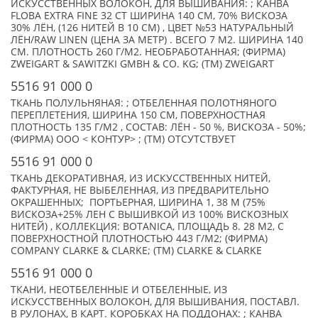
ИСКУССТВЕННЫХ ВОЛОКОН, ДЛЯ ВЫШИВАНИЯ: ; КАНВА
FLOBA EXTRA FINE 32 СT ШИРИНА 140 СМ, 70% ВИСКОЗА
30% ЛЁН, (126 НИТЕЙ В 10 СМ) , ЦВЕТ №53 НАТУРАЛЬНЫЙ
ЛЁН/RAW LINEN (ЦЕНА ЗА МЕТР) . ВСЕГО 7 М2. ШИРИНА 140
СМ. ПЛОТНОСТЬ 260 Г/М2. НЕОБРАБОТАННАЯ; (ФИРМА)
ZWEIGART & SAWITZKI GMBH & CO. KG; (TM) ZWEIGART
5516 91 000 0
ТКАНЬ ПОЛУЛЬНЯНАЯ: ; ОТБЕЛЕННАЯ ПОЛОТНЯНОГО
ПЕРЕПЛЕТЕНИЯ, ШИРИНА 150 СМ, ПОВЕРХНОСТНАЯ
ПЛОТНОСТЬ 135 Г/М2 , СОСТАВ: ЛЁН - 50 %, ВИСКОЗА - 50%;
(ФИРМА) ООО < КОНТУР> ; (TM) ОТСУТСТВУЕТ
5516 91 000 0
ТКАНЬ ДЕКОРАТИВНАЯ, ИЗ ИСКУССТВЕННЫХ НИТЕЙ,
ФАКТУРНАЯ, НЕ ВЫБЕЛЕННАЯ, ИЗ ПРЕДВАРИТЕЛЬНО
ОКРАШЕННЫХ; ПОРТЬЕРНАЯ, ШИРИНА 1, 38 М (75%
ВИСКОЗА+25% ЛЕН С ВЫШИВКОЙ ИЗ 100% ВИСКОЗНЫХ
НИТЕЙ) , КОЛЛЕКЦИЯ: BOTANICA, ПЛОЩАДЬ 8. 28 М2, С
ПОВЕРХНОСТНОЙ ПЛОТНОСТЬЮ 443 Г/М2; (ФИРМА)
COMPANY CLARKE & CLARKE; (TM) CLARKE & CLARKE
5516 91 000 0
ТКАНИ, НЕОТБЕЛЕННЫЕ И ОТБЕЛЕННЫЕ, ИЗ
ИСКУССТВЕННЫХ ВОЛОКОН, ДЛЯ ВЫШИВАНИЯ, ПОСТАВЛ.
В РУЛОНАХ, В КАРТ. КОРОБКАХ НА ПОДДОНАХ: ; КАНВА