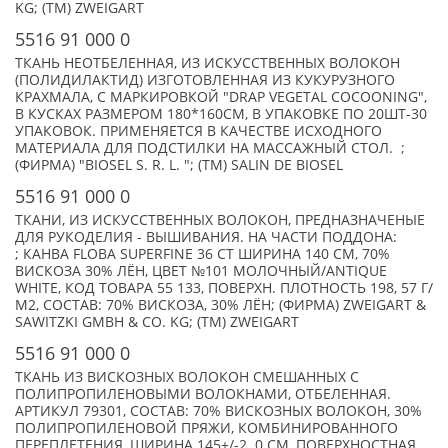
KG; (TM) ZWEIGART
5516 91 000 0
ТКАНЬ НЕОТБЕЛЕННАЯ, ИЗ ИСКУССТВЕННЫХ ВОЛОКОН
(ПОЛИДИЛАКТИД) ИЗГОТОВЛЕННАЯ ИЗ КУКУРУЗНОГО
КРАХМАЛА, С МАРКИРОВКОЙ "DRAP VEGETAL COCOONING",
В КУСКАХ РАЗМЕРОМ 180*160СМ, В УПАКОВКЕ ПО 20ШТ-30
УПАКОВОК. ПРИМЕНЯЕТСЯ В КАЧЕСТВЕ ИСХОДНОГО
МАТЕРИАЛА ДЛЯ ПОДСТИЛКИ НА МАССАЖНЫЙ СТОЛ. ;
(ФИРМА) "BIOSEL S. R. L. "; (TM) SALIN DE BIOSEL
5516 91 000 0
ТКАНИ, ИЗ ИСКУССТВЕННЫХ ВОЛОКОН, ПРЕДНАЗНАЧЕНЫЕ
ДЛЯ РУКОДЕЛИЯ - ВЫШИВАНИЯ. НА ЧАСТИ ПОДДОНА:
; КАНВА FLOBA SUPERFINE 36 СT ШИРИНА 140 СМ, 70%
ВИСКОЗА 30% ЛЁН, ЦВЕТ №101 МОЛОЧНЫЙ/ANTIQUE
WHITE, КОД ТОВАРА 55 133, ПОВЕРХН. ПЛОТНОСТЬ 198, 57 Г/
М2, СОСТАВ: 70% ВИСКОЗА, 30% ЛЁН; (ФИРМА) ZWEIGART &
SAWITZKI GMBH & CO. KG; (TM) ZWEIGART
5516 91 000 0
ТКАНЬ ИЗ ВИСКОЗНЫХ ВОЛОКОН СМЕШАННЫХ С
ПОЛИПРОПИЛЕНОВЫМИ ВОЛОКНАМИ, ОТБЕЛЕННАЯ.
АРТИКУЛ 79301, СОСТАВ: 70% ВИСКОЗНЫХ ВОЛОКОН, 30%
ПОЛИПРОПИЛЕНОВОЙ ПРЯЖИ, КОМБИНИРОВАННОГО
ПЕРЕПЛЕТЕНИЯ, ШИРИНА 145+/-2. 0 СМ, ПОВЕРХНОСТНАЯ