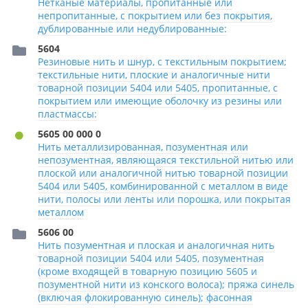
Нетканые материалы, пропитанные или
непропитанные, с покрытием или без покрытия,
дублированные или недублированные:
5604
Резиновые нить и шнур, с текстильным покрытием;
текстильные нити, плоские и аналогичные нити
товарной позиции 5404 или 5405, пропитанные, с
покрытием или имеющие оболочку из резины или
пластмассы:
5605 00 000 0
Нить металлизированная, позументная или
непозументная, являющаяся текстильной нитью или
плоской или аналогичной нитью товарной позиции
5404 или 5405, комбинированной с металлом в виде
нити, полосы или ленты или порошка, или покрытая
металлом
5606 00
Нить позументная и плоская и аналогичная нить
товарной позиции 5404 или 5405, позументная
(кроме входящей в товарную позицию 5605 и
позументной нити из конского волоса); пряжа синель
(включая флокированную синель); фасонная