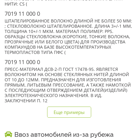
НИТИ: CS (
7019 11 000 0
ШТАПЕЛИРОВАННОЕ ВОЛОКНО ДЛИНОЙ НЕ БОЛЕЕ 50 ММ:
; СТЕКЛОВОЛОКНО ШТАПЕЛИРОВАННОЕ. ДЛИНА 3+/-1 ММ,
ТОЛЩИНА 10+/-1 МКМ. МАТЕРИАЛ ПОЛИМЕР: PPS.
ОБРАЗЦЫ СТЕКЛОВЛОКНА (КОРОТКИЕ, ТОНКИЕ ВОЛОКНА,
ПРОЗРАЧНЫЕ ИЛИ БЕЛОГО ЦВЕТА) ДЛЯ ПРОИЗВОДСТВА
КОМПАУНДОВ НА БАЗЕ ВЫСОКОТЕМПЕРАТУРНЫХ
ТЕРМОПЛАСТОВ ТИПА ПФС (
7019 11 000 0
ПРЕСС-МАТЕРИАЛ ДСВ-2-П ГОСТ 17478-95. ЯВЛЯЕТСЯ
ВОЛОКНИТОМ НА ОСНОВЕ СТЕКЛЯННЫХ НИТЕЙ ДЛИНОЙ
ОТ 10 ДО 12ММ. ПРЕДНАЗНАЧЕН ДЛЯ ИЗГОТОВЛЕНИЯ
ПРЯМЫМ, ЛИТЬЕВЫМ ПРЕССОВАНИЕ, А ТАКЖЕ НАМОТКОЙ
С ПОСЛЕДУЮЩИМ ОТВЕРЖДЕНИЕМ ДЕТАЛЕЙ(ИЗДЕЛИЙ)
ЭЛЕКТРОТЕХНИЧЕСКОГО НАЗНАЧЕНИЯ. В ИД.
ЗАКЛЮЧЕНИИ П. 12
Еще примеры
Ввоз автомобилей из-за рубежа