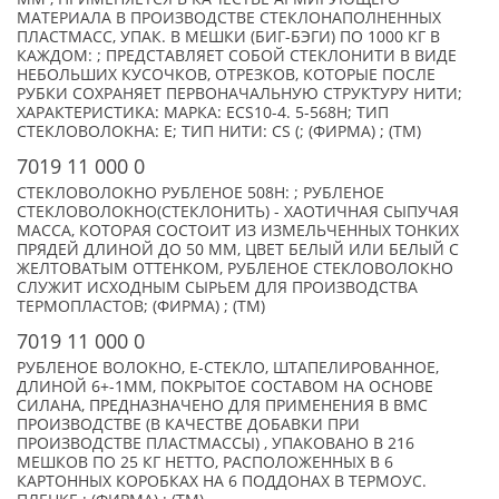
МАТЕРИАЛА В ПРОИЗВОДСТВЕ СТЕКЛОНАПОЛНЕННЫХ
ПЛАСТМАСС, УПАК. В МЕШКИ (БИГ-БЭГИ) ПО 1000 КГ В
КАЖДОМ: ; ПРЕДСТАВЛЯЕТ СОБОЙ СТЕКЛОНИТИ В ВИДЕ
НЕБОЛЬШИХ КУСОЧКОВ, ОТРЕЗКОВ, КОТОРЫЕ ПОСЛЕ
РУБКИ СОХРАНЯЕТ ПЕРВОНАЧАЛЬНУЮ СТРУКТУРУ НИТИ;
ХАРАКТЕРИСТИКА: МАРКА: ECS10-4. 5-568H; ТИП
СТЕКЛОВОЛОКНА: Е; ТИП НИТИ: CS (; (ФИРМА) ; (TM)
7019 11 000 0
СТЕКЛОВОЛОКНО РУБЛЕНОЕ 508Н: ; РУБЛЕНОЕ
СТЕКЛОВОЛОКНО(СТЕКЛОНИТЬ) - ХАОТИЧНАЯ СЫПУЧАЯ
МАССА, КОТОРАЯ СОСТОИТ ИЗ ИЗМЕЛЬЧЕННЫХ ТОНКИХ
ПРЯДЕЙ ДЛИНОЙ ДО 50 ММ, ЦВЕТ БЕЛЫЙ ИЛИ БЕЛЫЙ С
ЖЕЛТОВАТЫМ ОТТЕНКОМ, РУБЛЕНОЕ СТЕКЛОВОЛОКНО
СЛУЖИТ ИСХОДНЫМ СЫРЬЕМ ДЛЯ ПРОИЗВОДСТВА
ТЕРМОПЛАСТОВ; (ФИРМА) ; (TM)
7019 11 000 0
РУБЛЕНОЕ ВОЛОКНО, Е-СТЕКЛО, ШТАПЕЛИРОВАННОЕ,
ДЛИНОЙ 6+-1ММ, ПОКРЫТОЕ СОСТАВОМ НА ОСНОВЕ
СИЛАНА, ПРЕДНАЗНАЧЕНО ДЛЯ ПРИМЕНЕНИЯ В BMC
ПРОИЗВОДСТВЕ (В КАЧЕСТВЕ ДОБАВКИ ПРИ
ПРОИЗВОДСТВЕ ПЛАСТМАССЫ) , УПАКОВАНО В 216
МЕШКОВ ПО 25 КГ НЕТТО, РАСПОЛОЖЕННЫХ В 6
КАРТОННЫХ КОРОБКАХ НА 6 ПОДДОНАХ В ТЕРМОУС.