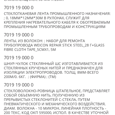
7019 19 000 0
СТЕКЛОТКАНЕВАЯ ЛЕНТА ПРОМЫШЛЕННОГО НАЗНАЧЕНИЯ:
; 0, 18ММ*12ММ*30М В РУЛОНАХ, СЛУЖИТ ДЛЯ
КРЕПЛЕНИЯ НАГРЕВАТЕЛЬНОГО КАБЕЛЯ К ОБОГРЕВАЕМЫМ
ПРОМЫШЛЕННЫМ ТРУБОПРОВОДАМ И КОНСТРУКЦИЯМ
7019 19 000 0
ЛЕНТЫ, ИЗ ВОЛОКОН: ; НАБОР ДЛЯ РЕМОНТА
ТРУБОПРОВОДА WEICON REPAIR STICK STEEL_28 Г+GLASS
FIBRE CLOTH TAPE_5СМХ1, 5М
7019 19 000 0
ШНУР-ЧУЛОК СТЕКЛЯННЫЙ ШС ИЗГОТАВЛИВАЕТСЯ ИЗ
СТЕКЛЯННЫХ КРУЧЕНЫХ НИТЕЙ И ПРЕДНАЗНАЧЕН ДЛЯ
ИЗОЛЯЦИИ ЭЛЕКТРОПРОВОДОВ. ТОЛЩ. 8ММ-ВСЕГО
200М/0. 6КГ. ; (ФИРМА) ; (TM)
7019 19 000 0
СТЕКЛОВОЛОКНО-РОВНИЦА ШТАПЕЛЬНОЕ, ПРЕДСТАВЛЯЕТ
СОБОЙ ОБЪЕМНУЮ НИТЬ, ПОЛУЧЕННУЮ ИЗ
ПРЕРЫВИСТЫХ СТЕКЛОНИТЕЙ С-СТЕКЛА, ПУТЕМ
ПНЕВМАТИЧЕСКОГО И МЕХАНИЧЕСКОГО ВОЗДЕЙСТВИЯ,
ДИАМ. ВОЛОКНА - 10 МИКРОН, ЛИНЕЙНАЯ ПЛОТНОСТЬ -
200 ТЕКС, КОД ОКП 595000, ИСПОЛ. В КАЧЕСТВЕ УТОЧНОЙ