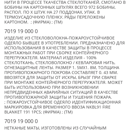
НИТИ В ПРОЦЕССЕ ТКАЧЕСТВА СТЕКЛОТКАНЕЙ, СМОТАНО В
БОБИНЫ НА КАРТОННЫХ ШПУЛЯХ ВСЕГО 972 БОБИНЫ,
РАСПОЛ. ПО X ШТУК НА 27 ПОДДОНАХ, УПАК. В
ТЕРМОУСАДОЧНУЮ ПЛЕНКУ, РЯДЫ ПЕРЕЛОЖЕНЫ
КАРТОНОМ. ; (ФИРМА) ; (TM)
7019 19 000 0
ИЗДЕЛИЕ ИЗ СТЕКЛОВОЛОКНА-ПОЖАРОУСТОЙЧИВОЕ
ОДЕЯЛО БЫВШЕЕ В УПОТРЕБЛЕНИИ. ПРЕДНАЗНАЧЕНО ДЛЯ
ИСПОЛЬЗОВАНИЯ В КАЧЕСТВЕ ЗАЩИТЫ В ПРОЦЕССЕ
МОНТАЖНЫХ РАБОТ ПРИ СБОРКЕ КОНТЕЙНЕРНОГО
ПЕРЕГРУЖАТЕЛЯ. МАТЕРИАЛ ИЗДЕЛИЯ - 100%
СТЕКЛОТКАНЬ, СТЕКЛОВОЛОКНО / КЕВЛАРОВАЯ НИТЬ,
ОГНЕЗАЩИТНЫЕ ЛЕНТЫ. РАЗМЕР 1. 5МХ1. 8М, ТОЛЩИНА
ПРОТИВОПОЖАРНОГО ПОКРОВА СОСТАВЛЯЕТ 0. 43 ММ.
ВВОЗЯТСЯ ДЛЯ ЗАЩИТЫ ОТ ИСКРЫ, БРЫЗГ ПРИ СВАРКЕ
ПРИ МОНТАЖЕ КОНТЕЙНЕРНОГО ПЕРЕГРУЖАТЕЛЯ. МОЖЕТ
БЫТЬ ИСПОЛЬЗОВАНО ПРИ ВОЗНИКНОВЕНИИ
НЕПРЕДВИДЕННЫХ АВАРИЙНЫХ СИТУАЦИЙ В КАЧЕСТВЕ
ПРОТИВОПОЖАРНОЙ ЗАЩИТЫ И ТУШЕНИЯ ПОЖАРА.
; ПОЖАРОУСТОЙЧИВОЕ ОДЕЯЛО ИДЕНТИФИКАЦИОННАЯ
МАРКИРОВКА ДЛЯ ВРЕМЕННОГО ВВОЗА NKBL91 FIRE
BLANKET 191 1PCS; (ФИРМА) ; (TM)
7019 19 000 0
НЕТКАНЫЕ МАТЫ, ИЗГОТОВЛЕНЫ ИЗ СЛУЧАЙНЫМ