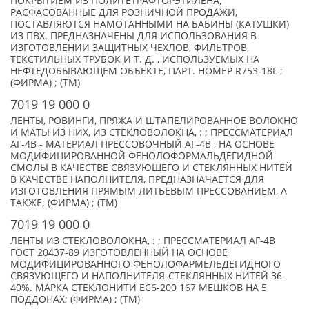
ПОКРЫТИЕМ ИЗ ПОЛИТЕТРАФТОРЭТИЛЕНА,
РАСФАСОВАННЫЕ ДЛЯ РОЗНИЧНОЙ ПРОДАЖИ,
ПОСТАВЛЯЮТСЯ НАМОТАННЫМИ НА БАБИНЫ (КАТУШКИ)
ИЗ ПВХ. ПРЕДНАЗНАЧЕНЫ ДЛЯ ИСПОЛЬЗОВАНИЯ В
ИЗГОТОВЛЕНИИ ЗАЩИТНЫХ ЧЕХЛОВ, ФИЛЬТРОВ,
ТЕКСТИЛЬНЫХ ТРУБОК И Т. Д. , ИСПОЛЬЗУЕМЫХ НА
НЕФТЕДОБЫВАЮЩЕМ ОБЪЕКТЕ, ПАРТ. НОМЕР R753-18L ;
(ФИРМА) ; (TM)
7019 19 000 0
ЛЕНТЫ, РОВИНГИ, ПРЯЖА И ШТАПЕЛИРОВАННОЕ ВОЛОКНО
И МАТЫ ИЗ НИХ, ИЗ СТЕКЛОВОЛОКНА, : ; ПРЕССМАТЕРИАЛ
АГ-4В - МАТЕРИАЛ ПРЕССОВОЧНЫЙ АГ-4В , НА ОСНОВЕ
МОДИФИЦИРОВАННОЙ ФЕНОЛОФОРМАЛЬДЕГИДНОЙ
СМОЛЫ В КАЧЕСТВЕ СВЯЗУЮЩЕГО И СТЕКЛЯННЫХ НИТЕЙ
В КАЧЕСТВЕ НАПОЛНИТЕЛЯ, ПРЕДНАЗНАЧАЕТСЯ ДЛЯ
ИЗГОТОВЛЕНИЯ ПРЯМЫМ ЛИТЬЕВЫМ ПРЕССОВАНИЕМ, А
ТАКЖЕ; (ФИРМА) ; (TM)
7019 19 000 0
ЛЕНТЫ ИЗ СТЕКЛОВОЛОКНА, : ; ПРЕССМАТЕРИАЛ АГ-4В
ГОСТ 20437-89 ИЗГОТОВЛЕННЫЙ НА ОСНОВЕ
МОДИФИЦИРОВАННОГО ФЕНОЛОФАРМЕЛЬДЕГИДНОГО
СВЯЗУЮЩЕГО И НАПОЛНИТЕЛЯ-СТЕКЛЯННЫХ НИТЕЙ 36-
40%. МАРКА СТЕКЛОНИТИ ЕС6-200 167 МЕШКОВ НА 5
ПОДДОНАХ; (ФИРМА) ; (TM)