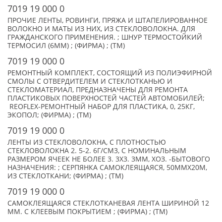
7019 19 000 0
ПРОЧИЕ ЛЕНТЫ, РОВИНГИ, ПРЯЖА И ШТАПЕЛИРОВАННОЕ
ВОЛОКНО И МАТЫ ИЗ НИХ, ИЗ СТЕКЛОВОЛОКНА. ДЛЯ
ГРАЖДАНСКОГО ПРИМЕНЕНИЯ. ; ШНУР ТЕРМОСТОЙКИЙ
ТЕРМОСИЛ (6ММ) ; (ФИРМА) ; (TM)
7019 19 000 0
РЕМОНТНЫЙ КОМПЛЕКТ, СОСТОЯЩИЙ ИЗ ПОЛИЭФИРНОЙ
СМОЛЫ С ОТВЕРДИТЕЛЕМ И СТЕКЛОТКАНЬЮ И
СТЕКЛОМАТЕРИАЛ, ПРЕДНАЗНАЧЕНЫ ДЛЯ РЕМОНТА
ПЛАСТИКОВЫХ ПОВЕРХНОСТЕЙ ЧАСТЕЙ АВТОМОБИЛЕЙ;
REOFLEX-РЕМОНТНЫЙ НАБОР ДЛЯ ПЛАСТИКА, 0, 25КГ,
ЭКОПОЛ; (ФИРМА) ; (TM)
7019 19 000 0
ЛЕНТЫ ИЗ СТЕКЛОВОЛОКНА, С ПЛОТНОСТЬЮ
СТЕКЛОВОЛОКНА 2. 5-2. 6Г/СМ3, С НОМИНАЛЬНЫМ
РАЗМЕРОМ ЯЧЕЕК НЕ БОЛЕЕ 3. 3Х3. 3ММ, ХОЗ. -БЫТОВОГО
НАЗНАЧЕНИЯ: ; СЕРПЯНКА САМОКЛЕЯЩАЯСЯ, 50ММХ20М,
ИЗ СТЕКЛОТКАНИ; (ФИРМА) ; (TM)
7019 19 000 0
САМОКЛЕЯЩАЯСЯ СТЕКЛОТКАНЕВАЯ ЛЕНТА ШИРИНОЙ 12
ММ. С КЛЕЕВЫМ ПОКРЫТИЕМ ; (ФИРМА) ; (TM)