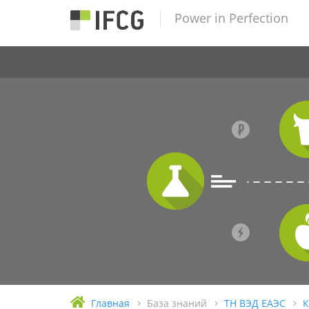
Power in Perfection
Главная
База знаний
ТН ВЭД ЕАЭС
К