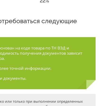
22%
 потребоваться следующие
нован на коде товара по ТН ВЭД и
одимость получения документов зависит
ра.
олее точной информации.
ти документы.
дко или только при выполнении определенных