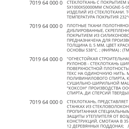
7019 64 000 0
СТЕКЛОТКАНЬ С ПОКРЫТИЕМ И
5Х1000Х50000ММ CNOGNE-S-
ИЗДЕЛИЙ ИЗ СТЕКЛОТКАНИ. Т
ТЕМПЕРАТУРА ПОКРЫТИЯ 232°С,
7019 64 000 0
ПЛОТНЫЕ ТКАНИ ПОЛОТНЯНОГ
ДУБЛИРОВАННЫЕ, СКРЕПЛЕНН
ПОКРЫТИЕМ ИЗ СИЛИКОНОВОГО
ПРЕДНАЗНАЧЕНА ДЛЯ ПРОИЗВ
ТОЛЩИНА 0, 5 ММ, ЦВЕТ КРА
ОСНОВЫ 538°С. ; (ФИРМА) ; (TM
7019 64 000 0
"ОГНЕСТОЙКАЯ СТРОИТЕЛЬНАЯ М
РУЛОНОВ - СТЕКЛОТКАНЬ ШИР
ПОВЕРХНОСТНОЙ ПЛОТНОСТЬЮ 
ТЕКС НА ОДИНОЧНУЮ НИТЬ.
ПОЛИВИНИЛОВОГО СПИРТА, К
СУШИЛЬНО-ШИРИЛЬНОЙ МАШ
"КОКСОН" ПРОИЗВОДСТВА О
СПИРТА, ДИ СПЕРСИЙ ТВЕРДЫХ 
7019 64 000 0
СТЕКЛОТКАНЬ, ПРЕДСТАВЛЯЕ
СТАНКАХ ИЗ СТЕКЛОВОЛОКОНН
ПРОПИТАННАЯ СПЕЦИАЛЬНЫМ
ЗАЩИТЫ УТЕПЛИТЕЛЯ ОТ ВОЗ
КОНСТРУКЦИЙ, СМОТАНА В 35
12 ДЕРЕВЯННЫХ ПОДДОНАХ; ЛА