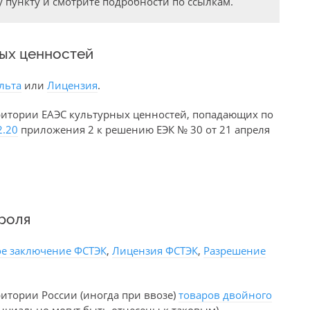
 пункту и смотрите подробности по ссылкам.
ных ценностей
льта
или
Лицензия
.
ритории ЕАЭС культурных ценностей, попадающих по
2.20
приложения 2 к решению ЕЭК № 30 от 21 апреля
роля
е заключение ФСТЭК
,
Лицензия ФСТЭК
,
Разрешение
итории России (иногда при ввозе)
товаров двойного