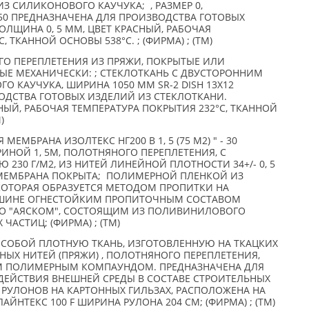
З СИЛИКОНОВОГО КАУЧУКА; , РАЗМЕР 0,
050 ПРЕДНАЗНАЧЕНА ДЛЯ ПРОИЗВОДСТВА ГОТОВЫХ
ОЛЩИНА 0, 5 ММ, ЦВЕТ КРАСНЫЙ, РАБОЧАЯ
 ТКАННОЙ ОСНОВЫ 538°С. ; (ФИРМА) ; (TM)
О ПЕРЕПЛЕТЕНИЯ ИЗ ПРЯЖИ, ПОКРЫТЫЕ ИЛИ
ЫЕ МЕХАНИЧЕСКИ: ; СТЕКЛОТКАНЬ С ДВУСТОРОННИМ
 КАУЧУКА, ШИРИНА 1050 ММ SR-2 DISH 13X12
ОДСТВА ГОТОВЫХ ИЗДЕЛИЙ ИЗ СТЕКЛОТКАНИ.
СНЫЙ, РАБОЧАЯ ТЕМПЕРАТУРА ПОКРЫТИЯ 232°С, ТКАННОЙ
)
ЕМБРАНА ИЗОЛТЕКС НГ200 B 1, 5 (75 М2) " - 30
ИНОЙ 1, 5М, ПОЛОТНЯНОГО ПЕРЕПЛЕТЕНИЯ, С
230 Г/М2, ИЗ НИТЕЙ ЛИНЕЙНОЙ ПЛОТНОСТИ 34+/- 0, 5
 МЕМБРАНА ПОКРЫТА; ПОЛИМЕРНОЙ ПЛЕНКОЙ ИЗ
ОТОРАЯ ОБРАЗУЕТСЯ МЕТОДОМ ПРОПИТКИ НА
ИНЕ ОГНЕСТОЙКИМ ПРОПИТОЧНЫМ СОСТАВОМ
ОО "АЯСКОМ", СОСТОЯЩИМ ИЗ ПОЛИВИНИЛОВОГО
ЧАСТИЦ; (ФИРМА) ; (TM)
Т СОБОЙ ПЛОТНУЮ ТКАНЬ, ИЗГОТОВЛЕННУЮ НА ТКАЦКИХ
ЫХ НИТЕЙ (ПРЯЖИ) , ПОЛОТНЯНОГО ПЕРЕПЛЕТЕНИЯ,
 ПОЛИМЕРНЫМ КОМПАУНДОМ. ПРЕДНАЗНАЧЕНА ДЛЯ
ДЕЙСТВИЯ ВНЕШНЕЙ СРЕДЫ В СОСТАВЕ СТРОИТЕЛЬНЫХ
 РУЛОНОВ НА КАРТОННЫХ ГИЛЬЗАХ, РАСПОЛОЖЕНА НА
ЙНТЕКС 100 F ШИРИНА РУЛОНА 204 СМ; (ФИРМА) ; (TM)