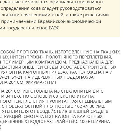
е данные не являются официальными, и могут
 определения кода следует руководствоваться
альными пояснениями к ней, а также решениями
в, принимаемыми Евразийской экономической
и государств-членов ЕАЭС.
Т СОБОЙ ПЛОТНУЮ ТКАНЬ, ИЗГОТОВЛЕННУЮ НА ТКАЦКИХ
ЫХ НИТЕЙ (ПРЯЖИ) , ПОЛОТНЯНОГО ПЕРЕПЛЕТЕНИЯ,
 ПОЛИМЕРНЫМ КОМПАУНДОМ. ПРЕДНАЗНАЧЕНА ДЛЯ
ДЕЙСТВИЯ ВНЕШНЕЙ СРЕДЫ В СОСТАВЕ СТРОИТЕЛЬНЫХ
 РУЛОН НА КАРТОННЫХ ГИЛЬЗАХ, РАСПОЛОЖЕНА НА 7
W-21, SY-21, НА 7 ДЕРЕВЯННЫХ ПОДДОНАХ/8A;
А 204 СМ; (ФИРМА) ; (TM)
А 204 СМ, ИЗГОТОВЛЕНА ИЗ СТЕКЛОНИТЕЙ Е И С
 34 ТЕКС ПО ОСНОВЕ И 68ТЕКС ПО УТКУ НА
НОГО ПЕРЕПЛЕТЕНИЯ, ПРОПИТАННАЯ СПЕЦИАЛЬНЫМ
 ПОВЕРХНОСТНОЙ ПЛОТНОСТЬЮ 102 +/- 30Г/М2,
 УТЕПЛИТЕЛЯ ОТ ВОЗДЕЙСТВИЯ ВНЕШНЕЙ СРЕДЫ В
ТРУКЦИЙ, СМОТАНА В 21 РУЛОН НА КАРТОННЫХ
 ДЕРЕВЯННЫХ ПОДДОНАХ; ЛАЙНТЕКС 100 F ШИРИНА
)