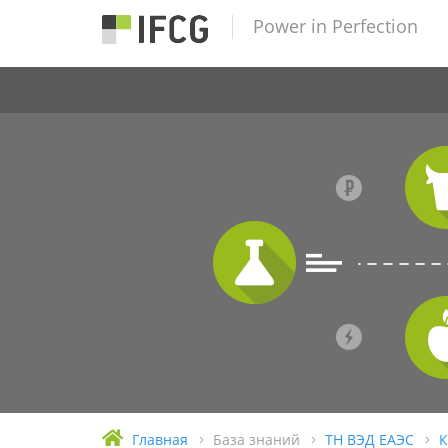
Power in Perfection
Главная
База знаний
ТН ВЭД ЕАЭС
К