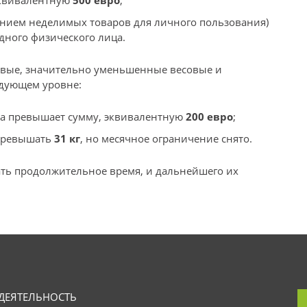
эквивалентную
500 евро
;
ением неделимых товаров для личного пользования)
одного физического лица.
овые, значительно уменьшенные весовые и
едующем уровне:
на превышает сумму, эквивалентную
200 евро
;
 превышать
31 кг
, но месячное ограничение снято.
ать продолжительное время, и дальнейшего их
ДЕЯТЕЛЬНОСТЬ