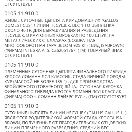
ОТСУТСТВУЕТ
0105 11 910 0
ЖИВЫЕ СУТОЧНЫЕ ЦЫПЛЯТА КУР ДОМАШНИХ "GALLUS
DOMESTICUS" ЛИНИИ НЕСУШЕК, ВЕС 1-ГО ЦЫПЛЕНКА
ОКОЛО 40 ГР, ДЛЯ ВЫРАЩИВАНИЯ И РАЗВЕДЕНИЯ
НЕСУШЕК, В КАРТОННЫХ КОРОБКАХ ПО 100 ШТУК, НА
МЕТАЛЛИЧЕСКИХ СТЕЛЛАЖАХ (ВОЗВРАТНАЯ
МНОГООБОРОТНАЯ ТАРА ВЕСОМ 925 КГ) ; ВИД ISABROWN;
(ФИРМА) INTEGRA A. S. CZ62051767; (TM) ТОВАРНЫЙ ЗНАК
ОТСУТСТВУЕТ
0105 11 910 0
ПЛЕМЕННЫЕ СУТОЧНЫЕ ЦЫПЛЯТА ФИНАЛЬНОГО ГИБРИДА
КРОССА ЛОМАНН ЛСЛ КЛАССИК, СТАДА ЯИЧНОЙ ПОРОДЫ
КУР (МАССОЙ НЕ БОЛЕЕ 185 Г) , ДЛЯ ПРОИЗВОДСТВА
БРОЙЛЕРНОГО (ТОВАРНОГО) ЯЙЦА; СУТОЧНАЯ КУРОЧКА
ФИНАЛЬНОГО ГИБРИДА КРОССА ЛОМАНН ЛСЛ КЛАССИК;
(ФИРМА) ООО < ЛОМАНН ЛЭЙЕРС РУС> ; (TM) ОТСУТСТВУЕТ
0105 11 910 0
СУТОЧНЫЕ ЦЫПЛЯТА ЛИНИИ НЕСУШЕК (GALLUS GALLUS L. )
ЯВЛЯЮТСЯ РОДИТЕЛЬСКОЙ ФОРМОЙ СТАДА КРОССА ISA
BROWN, ПОЛУЧЕННЫЕ ОТ ПРАРОДИТЕЛЬСКИХ ОТЦОВСКИХ
ЛИНИЙ ПЛЕМЕННОГО РАЗВЕДЕНИЯ. СРЕДНИЙ ВЕС