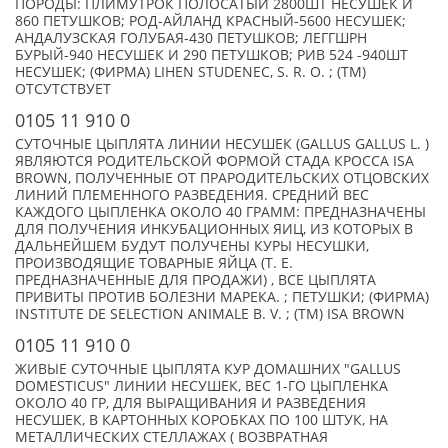
ПОРОДЫ: ПЛИМУТРОК ПОЛОСАТЫЙ 2800ШТ НЕСУШЕК И
860 ПЕТУШКОВ; РОД-АЙЛАНД КРАСНЫЙ-5600 НЕСУШЕК;
АНДАЛУЗСКАЯ ГОЛУБАЯ-430 ПЕТУШКОВ; ЛЕГГШРН
БУРЫЙ-940 НЕСУШЕК И 290 ПЕТУШКОВ; РИВ 524 -940ШТ
НЕСУШЕК; (ФИРМА) LIHEN STUDENEC, S. R. O. ; (TM)
ОТСУТСТВУЕТ
0105 11 910 0
СУТОЧНЫЕ ЦЫПЛЯТА ЛИНИИ НЕСУШЕК (GALLUS GALLUS L. )
ЯВЛЯЮТСЯ РОДИТЕЛЬСКОЙ ФОРМОЙ СТАДА КРОССА ISA
BROWN, ПОЛУЧЕННЫЕ ОТ ПРАРОДИТЕЛЬСКИХ ОТЦОВСКИХ
ЛИНИЙ ПЛЕМЕННОГО РАЗВЕДЕНИЯ. СРЕДНИЙ ВЕС
КАЖДОГО ЦЫПЛЕНКА ОКОЛО 40 ГРАММ: ПРЕДНАЗНАЧЕНЫ
ДЛЯ ПОЛУЧЕНИЯ ИНКУБАЦИОННЫХ ЯИЦ, ИЗ КОТОРЫХ В
ДАЛЬНЕЙШЕМ БУДУТ ПОЛУЧЕНЫ КУРЫ НЕСУШКИ,
ПРОИЗВОДЯЩИЕ ТОВАРНЫЕ ЯЙЦА (Т. Е.
ПРЕДНАЗНАЧЕННЫЕ ДЛЯ ПРОДАЖИ) , ВСЕ ЦЫПЛЯТА
ПРИВИТЫ ПРОТИВ БОЛЕЗНИ МАРЕКА. ; ПЕТУШКИ; (ФИРМА)
INSTITUTE DE SELECTION ANIMALE B. V. ; (TM) ISA BROWN
0105 11 910 0
ЖИВЫЕ СУТОЧНЫЕ ЦЫПЛЯТА КУР ДОМАШНИХ "GALLUS
DOMESTICUS" ЛИНИИ НЕСУШЕК, ВЕС 1-ГО ЦЫПЛЕНКА
ОКОЛО 40 ГР, ДЛЯ ВЫРАЩИВАНИЯ И РАЗВЕДЕНИЯ
НЕСУШЕК, В КАРТОННЫХ КОРОБКАХ ПО 100 ШТУК, НА
МЕТАЛЛИЧЕСКИХ СТЕЛЛАЖАХ ( ВОЗВРАТНАЯ