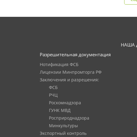
НАША 
Разрешительная документация
Нотификация ФСБ
Лицензии Минпромторга РФ
Заключения и разрешения:
ФСБ
РЧЦ
Роскомнадзора
ГУНК МВД
Росприроднадзора
Минкультуры
Экспортный контроль