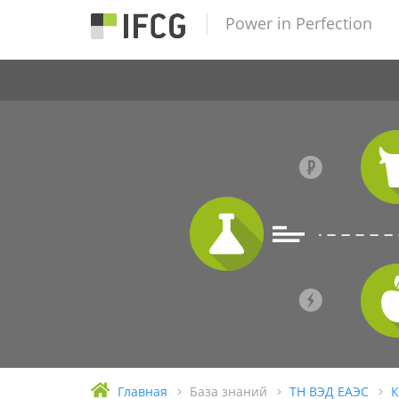
Power in Perfection
Главная
База знаний
ТН ВЭД ЕАЭС
К