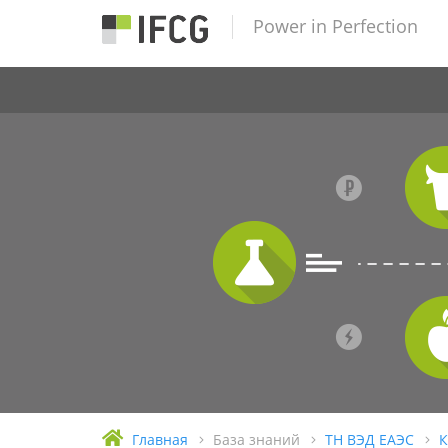
Power in Perfection
Главная
База знаний
ТН ВЭД ЕАЭС
К