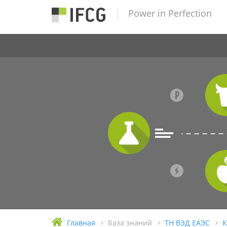
Power in Perfection
Главная
База знаний
ТН ВЭД ЕАЭС
К