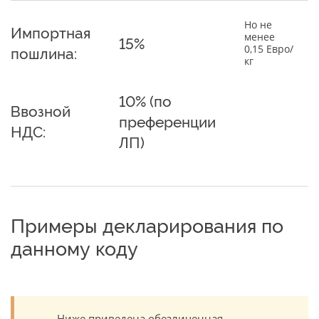
Но не
Импортная
менее
15%
0,15 Евро/
пошлина:
кг
10% (по
Ввозной
преференции
НДС:
ЛП)
Примеры декларирования по
данному коду
Ниже приведена обезличенная