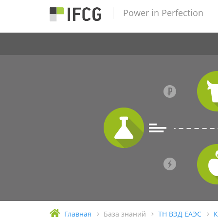
Power in Perfection
Главная
База знаний
ТН ВЭД ЕАЭС
К