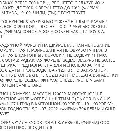
ОБКАХ, ВСЕГО 700 КОР. , , ВЕС НЕТТО С ГЛАЗУРЬЮ И
80 КГ; ДОПУСК К ВЕСУ НЕТТО ДО 10%; (ФИРМА)
MITADA, 10160. ЧИЛИ; (TM) ОТСУТСТВУЕТ
ORHYNCHUS MYKISS) МОРОЖЕНОЕ, TRIM C, РАЗМЕР
, ВСЕГО 200 КОР. , , ВЕС НЕТТО С ГЛАЗУРЬЮ 2080 КГ;
 (ФИРМА) CONGELADOS Y CONSERVAS FITZ ROY S A,
ЕТ
АДУЖНОЙ ФОРЕЛИ НА ШКУРЕ (ЛАТ. НАИМЕНОВАНИЕ
МОРОЖЕННАЯ ГЛАЗИРОВАННАЯ НЕ ОБРАБОТАННАЯ, В
ЕННАЯ В КАРТОННЫЕ КОРОБКИ. НЕ СОДЕРЖИТ ГМО.
. СОСТАВ: РАДУЖНАЯ ФОРЕЛЬ, ВОДА. ГЛАЗУРЬ НЕ БОЛЕЕ
ОДНА ШТУКА. ПРЕДНАЗНАЧЕНА ДЛЯ ИСПОЛЬЗОВАНИЯ В
С С ДАТЫ ПРОИЗВОДСТВА - 129 КГ; , В ВАКУУМНОЙ
ТОННЫЕ КОРОБКИ. НЕ СОДЕРЖИТ ГМО. ДАТА ВЫРАБОТКИ
АЯ ФОРЕЛЬ, ВОДА. ; (ФИРМА) GHEZEL PROTEIN SAMI
 PROTEIN SAMI GHARB
CHUS MYKISS, МАССОЙ 1200ГР, МОРОЖЕНОЕ, НЕ
РОЖЕНОЕ ФИЛЕ ФОРЕЛИ Н/Ш ТРИМ С (ONCORHYNCHUS
КА (1127 ШТУК) В КАРТОННОЙ КОРОБКЕ - 191 КОРОБКА;
РОК ГОДНОСТИ ДО - 07. 2022; (ФИРМА) 704 PERSIAN GULF
ВУЕТ
ОРЕЛЬ ФИЛЕ-КУСОК POLAR В/У 6X500Г; (ФИРМА) ООО
ЛОГОТИП ПРОИЗВОДИТЕЛЯ