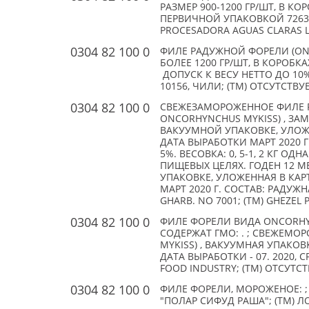
РАЗМЕР 900-1200 ГР/ШТ, В КОР
ПЕРВИЧНОЙ УПАКОВКОЙ 7263. 
PROCESADORA AGUAS CLARAS LI
0304 82 100 0
ФИЛЕ РАДУЖНОЙ ФОРЕЛИ (ONC
БОЛЕЕ 1200 ГР/ШТ, В КОРОБКАХ
ДОПУСК К ВЕСУ НЕТТО ДО 10%;
10156, ЧИЛИ; (TM) ОТСУТСТВУ
0304 82 100 0
СВЕЖЕЗАМОРОЖЕННОЕ ФИЛЕ Р
ONCORHYNCHUS MYKISS) , ЗА
ВАКУУМНОЙ УПАКОВКЕ, УЛОЖ
ДАТА ВЫРАБОТКИ МАРТ 2020 Г
5%. ВЕСОВКА: 0, 5-1, 2 КГ 
ПИЩЕВЫХ ЦЕЛЯХ. ГОДЕН 12 МЕ
УПАКОВКЕ, УЛОЖЕННАЯ В КАР
МАРТ 2020 Г. СОСТАВ: РАДУЖН
GHARB. NO 7001; (TM) GHEZEL
0304 82 100 0
ФИЛЕ ФОРЕЛИ ВИДА ONCORHYN
СОДЕРЖАТ ГМО: . ; СВЕЖЕМО
MYKISS) , ВАКУУМНАЯ УПАКОВ
ДАТА ВЫРАБОТКИ - 07. 2020, С
FOOD INDUSTRY; (TM) ОТСУТСТ
0304 82 100 0
ФИЛЕ ФОРЕЛИ, МОРОЖЕНОЕ: ; 
"ПОЛАР СИФУД РАША"; (TM) 