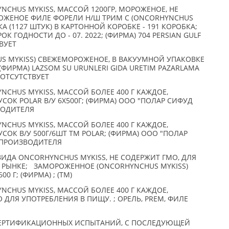
CHUS MYKISS, МАССОЙ 1200ГР, МОРОЖЕНОЕ, НЕ
РОЖЕНОЕ ФИЛЕ ФОРЕЛИ Н/Ш ТРИМ С (ONCORHYNCHUS
КА (1127 ШТУК) В КАРТОННОЙ КОРОБКЕ - 191 КОРОБКА;
РОК ГОДНОСТИ ДО - 07. 2022; (ФИРМА) 704 PERSIAN GULF
ВУЕТ
S MYKISS) СВЕЖЕМОРОЖЕНОЕ, В ВАКУУМНОЙ УПАКОВКЕ
(ФИРМА) LAZSOM SU URUNLERI GIDA URETIM PAZARLAMA
M) ОТСУТСТВУЕТ
CHUS MYKISS, МАССОЙ БОЛЕЕ 400 Г КАЖДОЕ,
СОК POLAR В/У 6X500Г; (ФИРМА) ООО "ПОЛАР СИФУД
ВОДИТЕЛЯ
CHUS MYKISS, МАССОЙ БОЛЕЕ 400 Г КАЖДОЕ,
СОК В/У 500Г/6ШТ ТМ POLAR; (ФИРМА) ООО "ПОЛАР
П ПРОИЗВОДИТЕЛЯ
ИДА ONCORHYNCHUS MYKISS, НЕ СОДЕРЖИТ ГМО, ДЛЯ
 РЫНКЕ; ЗАМОРОЖЕННОЕ (ONCORHYNCHUS MYKISS)
00 Г; (ФИРМА) ; (TM)
CHUS MYKISS, МАССОЙ БОЛЕЕ 400 Г КАЖДОЕ,
ДЛЯ УПОТРЕБЛЕНИЯ В ПИЩУ. ; ОРЕЛЬ, PREM, ФИЛЕ
СЕРТИФИКАЦИОННЫХ ИСПЫТАНИЙ, С ПОСЛЕДУЮЩЕЙ