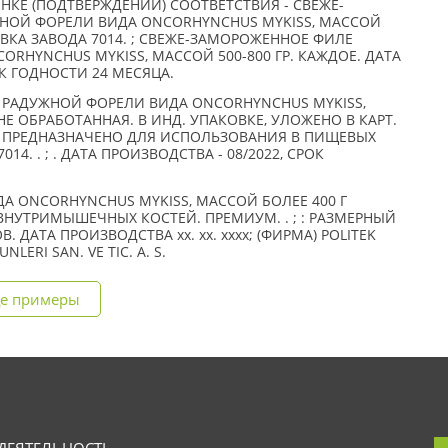
КЕ (ПОДТВЕРЖДЕНИИ) СООТВЕТСТВИЯ - СВЕЖЕ-
НОЙ ФОРЕЛИ ВИДА ONCORHYNCHUS MYKISS, МАССОЙ
ОВКА ЗАВОДА 7014. ; СВЕЖЕ-ЗАМОРОЖЕННОЕ ФИЛЕ
RHYNCHUS MYKISS, МАССОЙ 500-800 ГР. КАЖДОЕ. ДАТА
ОК ГОДНОСТИ 24 МЕСЯЦА.
РАДУЖНОЙ ФОРЕЛИ ВИДА ONCORHYNCHUS MYKISS,
 НЕ ОБРАБОТАННАЯ. В ИНД. УПАКОВКЕ, УЛОЖЕНО В КАРТ.
. ПРЕДНАЗНАЧЕНО ДЛЯ ИСПОЛЬЗОВАНИЯ В ПИЩЕВЫХ
4. . ; . ДАТА ПРОИЗВОДСТВА - 08/2022, СРОК
А ONCORHYNCHUS MYKISS, МАССОЙ БОЛЕЕ 400 Г
ВНУТРИМЫШЕЧНЫХ КОСТЕЙ. ПРЕМИУМ. . ; : РАЗМЕРНЫЙ
ОВ. ДАТА ПРОИЗВОДСТВА xx. xx. xxxx; (ФИРМА) POLITEK
NLERI SAN. VE TIC. A. S.
е примеры