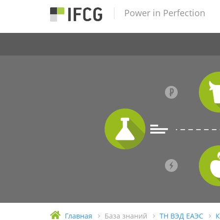
Power in Perfection
Главная
База знаний
ТН ВЭД ЕАЭС
К