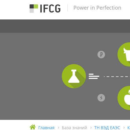
Power in Perfection
Главная
База знаний
ТН ВЭД ЕАЭС
К